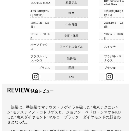
RBT/Winner Co
所属ジム
LOUTUS MMA
mbat Team
43戦 34勝(12K
4戦 3勝(1KO) 1
戦歴
O) 9敗 0分
敗 0分
1997.7.31 （29
2003.10.9 （22
生年月日
歳）
歳）
181cm ・ 90.0k
190cm ・ 90.0k
身長・体重
g
g
オーソドック
ファイトスタイル
スイッチ
ス
ブラジル・サ
ブラジル・マ
出身地
ンパウロ
ナウス
ブラジル
国籍
ブラジル
SNS
REVIEW
試合レビュー
決勝は、準決勝でマテウス・ノゲイラを破った“南米テクニシャ
ン”モデスティノ・ロドリゲスと、ジョアン・ペドロ・シマオをKO
した“南米ダイヤモンド”マルコ・ブラック・ダイヤモンドの顔合わ
せとなった。