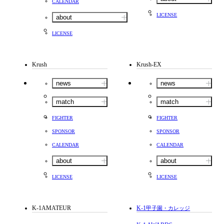
CALENDAR
LICENSE
about
LICENSE
Krush
Krush-EX
news
news
match
match
FIGHTER
FIGHTER
SPONSOR
SPONSOR
CALENDAR
CALENDAR
about
about
LICENSE
LICENSE
K-1AMATEUR
K-1
甲子園・カレッジ