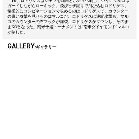
1R、ロドリゲスはジャブを顔面とボディへ刺していく。マルコは
ガードしながらローキック。飛びヒザ蹴りで飛び込むロドリゲス。
積極的にコンビネーションで攻めるのはロドリゲスで、カウンター
の鋭い攻撃を見せるのはマルコだ。ロドリゲスは連続攻撃も、マル
コのカウンターの右フックが炸裂。ロドリゲスがダウンし、そのま
まKOとなった。南米予選トーナメントは“南米ダイヤモンド”マルコ
が制した。
GALLERY
ギャラリー