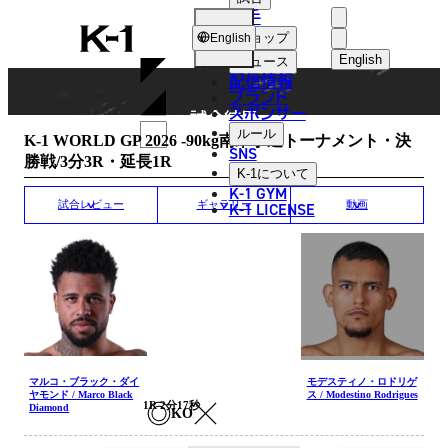
選手
MATCH RESULT
K-
ショップ
English
1
English
ニュース
配信情報
日本語
ブランド
スポンサー
試合結果
English
ルール
K-1 WORLD GP 2026 -90kg南米予選トーナメント・決
SNS
勝戦/3分3R・延長1R
한국어
K-1
について
K-1 GYM
中文（简体
K-1 LICENSE
試合レビュー
ギャラリー
動画
中文（繁體
ไทย
العربية
マルコ・ブラック・ダイ
モデスティノ・ロドリゲ
ヤモンド / Marco Black
ス / Modestino Rodrigues
1R 2分17秒
Diamond
KO