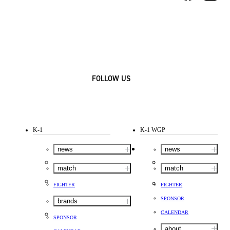
FOLLOW US
K-1
K-1 WGP
news
news
match
match
FIGHTER
FIGHTER
SPONSOR
brands
CALENDAR
SPONSOR
about