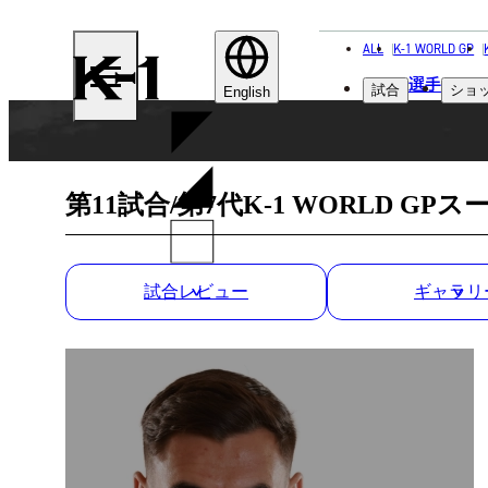
ALL
K-1 WORLD GP
K-
選手
試合
ショ
1
English
第11試合/第7代K-1 WORLD G
試合レビュー
ギャラリ