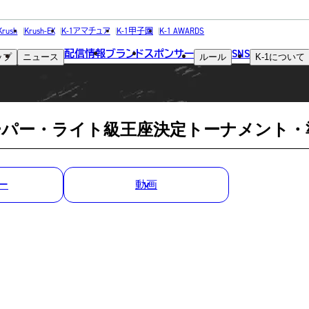
MATCH RESULT
Krush
Krush-EX
K-1アマチュア
K-1甲子園
K-1 AWARDS
配信情報
ブランド
スポンサー
SNS
ップ
ニュース
ルール
K-1
について
試合結果
Pスーパー・ライト級王座決定トーナメント・準決
ー
動画