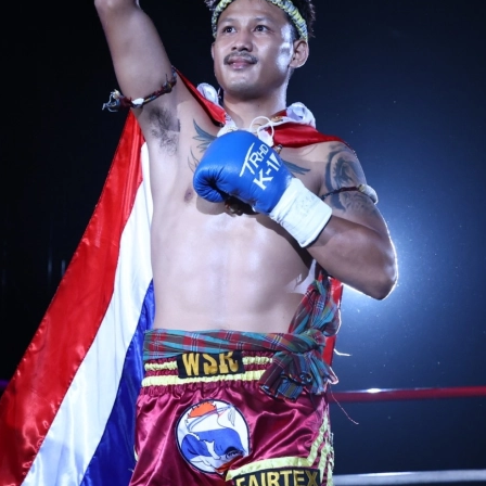
試合日程
試合結果
チケット
グッズ
全て
イベント
トピックス
メディア
チケット・グッズ
読みもの
コラム