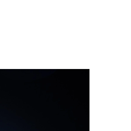
）
Facebook(JP)
チケッ
X(En)
）
Instagram(EN)
ポスタ
Youtube(EN)
Podcast(EN)
真）
weibo(CH)
画）
Official site(EN)
-1ジ
ァンクラ
K-1
の理念
K-1
とは
K-1 WGP
とは
Krush
とは
Krush-EX
とは
K-1
アマチュアとは
公式ルー
K-
甲子園・カレッジ
1
とは
ルール
K-1 AWARDS
とは
公式ルー
■ ガールズ
ガールズ一
アルー
覧
K-
ガール
カレッジ
1
ズ
Krush
ガー
ルズ