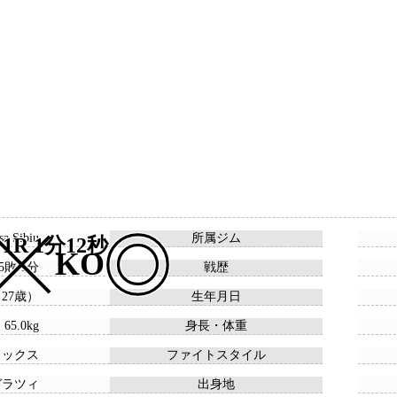
sa Sibiu
所属ジム
1R 1分12秒
KO
 5敗 1分
戦歴
 （27歳）
生年月日
 65.0kg
身長・体重
ドックス
ファイトスタイル
ガラツィ
出身地