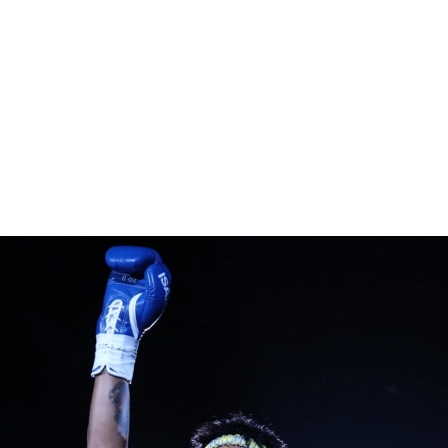
1.SHOP
ズ
K-
（
1.SHOP
ト
ギャラリー（
ー）
ギャラリー（写
ギャラリー（動
K-1
（K
GYM
ム）
K-
（フ
1.CLUB
ブ）
K-1 WGP
ル
Krush公式
Krush-EX
ル
K-1アマチュ
ル
K-1甲子園・
ルール