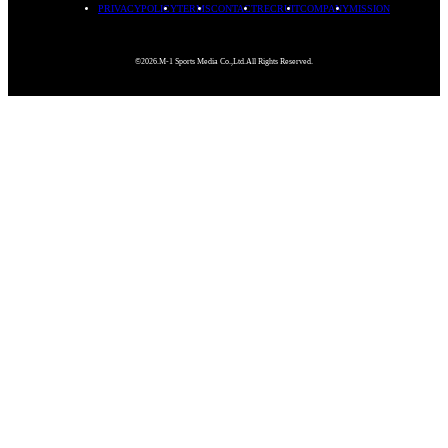
PRIVACYPOLICY
TERMS
CONTACT
RECRUIT
COMPANY
MISSION
©2026.M-1 Sports Media Co.,Ltd.All Rights Reserved.