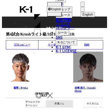
選手
MATCH RESULT
K-
ショップ
English
1
English
ニュース
配信情報
日本語
ブランド
スポンサー
試合結果
English
ルール
第4試合/Krushライト級/3分3R・延長1R
SNS
한국어
K-1
について
試合レビュー
ギャラリー
動画
K-1 GYM
中文（简体
K-1 LICENSE
中文（繁體
ไทย
العربية
龍華 / Ryuka
岩﨑 悠斗 / Iwasaki
Hiroto
2R 0分53秒
KO
ザウルスプロ
所属ジム
サイガジム
モーション