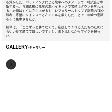
を浮かせた。バッティングによる龍華へのダメージで一時試合が中
断するも、再開直後に龍華の左ハイキックで岩崎はダウンを奪われ
る。岩崎はすぐに立ち上がるも、レフェリーストップで龍華のTKO
勝利。序盤に左インローと左ミドルを散らしたことで、岩崎の意識
を下に集中させたか。
龍華は、「ここずっと勝てなくて、応援してくれる人たちのために
もいい形で勝てて嬉しいです」と、涙を流しながらマイクを握っ
た。
GALLERY
ギャラリー