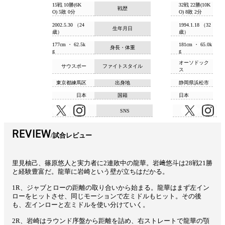
15戦 10勝(6K
32戦 22勝(10K
戦歴
O) 5敗 0分
O) 8敗 2分
2002.5.30 （24
1994.1.18 （32
生年月日
歳）
歳）
177cm ・ 62.5k
181cm ・ 65.0k
身長・体重
g
g
オーソドック
サウスポー
ファイトスタイル
ス
東京都練馬区
出身地
静岡県浜松市
日本
国籍
日本
SNS
REVIEW
試合レビュー
里見柚己、篠原悠人と実力者に2連敗中の龍華。岩﨑悠斗は28戦21勝
と経験豊富だ。龍華に岩崎という壁が立ちはだかる。
1R、ジャブとローの距離の取り合いから始まる。龍華はまず左イン
ローをヒットさせ、同じモーションで左ミドルもヒット。その後
も、左インローと左ミドルを使い分けていく。
2R、岩崎はラウンド序盤から距離を詰め、右ストレートで龍華の顎