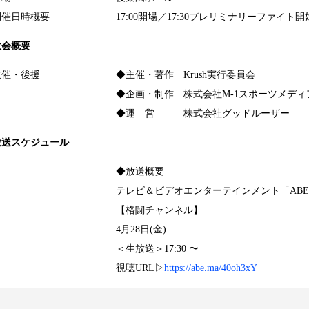
開催日時概要
17:00開場／17:30プレリミナリーファイト開始
大会概要
主催・後援
◆主催・著作 Krush実行委員会
◆企画・制作 株式会社M-1スポーツメディ
◆運 営 株式会社グッドルーザー
放送スケジュール
◆放送概要
テレビ＆ビデオエンターテインメント「ABE
【格闘チャンネル】
4月28日(金)
＜生放送＞17:30 〜
視聴URL▷
https://abe.ma/40oh3xY