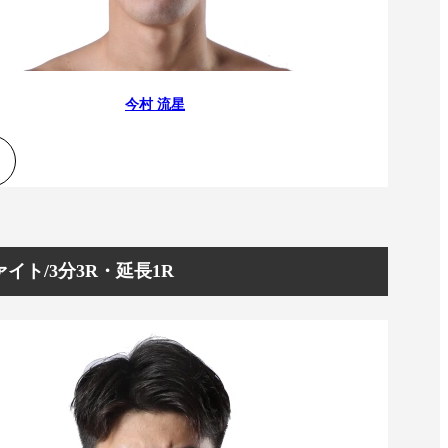
）
Facebook(JP)
チケッ
X(En)
）
Instagram(EN)
ポスタ
Youtube(EN)
Podcast(EN)
真）
weibo(CH)
画）
Official site(EN)
今村 流星
-1ジ
ァンクラ
K-1
の理念
K-1
とは
K-1 WGP
とは
Krush
とは
Krush-EX
とは
K-1
アマチュアとは
公式ルー
K-
甲子園・カレッジ
イト/3分3R・延長1R
1
とは
ルール
K-1 AWARDS
とは
公式ルー
■ ガールズ
ガールズ一
アルー
覧
K-
ガール
カレッジ
1
ズ
Krush
ガー
ルズ