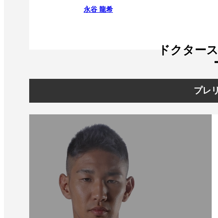
永谷 龍希
ドクター
プレリ