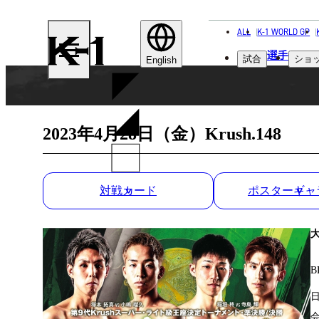
ALL
K-1 WORLD GP
K-
選手
試合
ショ
1
English
2023年4月28日（金）Krush.148
対戦カード
ポスターギャ
B