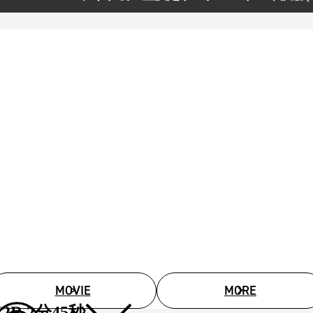
MOVIE
MORE
2R 2分45秒