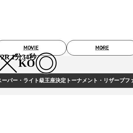
1.SHOP
ズ
K-
（
1.SHOP
ト
ギャラリー（
ー）
ギャラリー（写
ギャラリー（動
K-1
（K
GYM
ム）
K-
（フ
MOVIE
MORE
1.CLUB
ブ）
2R 1分34秒
KO
K-1 WGP
shスーパー・ライト級王座決定トーナメント・リザーブファ
ル
Krush公式
Krush-EX
ル
K-1アマチュ
ル
K-1甲子園・
ルール