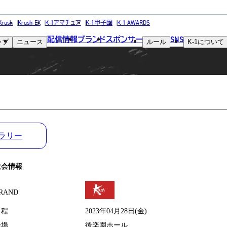
MATCH RESULT
Krush
Krush-EX
K-1アマチュア
K-1甲子園
K-1 AWARDS
配信情報
ブランド
スポンサー
SNS
ップ
ニュース
ルール
K-1
について
試合結果
ラリー
大会情報
RAND
日程
2023年04月28日(金)
会場
後楽園ホール