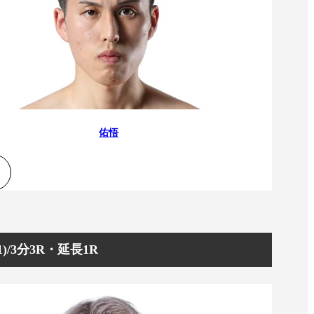
佑悟
/3分3R・延長1R