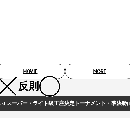
試合日程
試合結果
チケット
グッズ
全て
イベント
トピックス
MOVIE
MORE
メディア
チケット・グッズ
読みもの
反則
コラム
rushスーパー・ライト級王座決定トーナメント・準決勝(1)