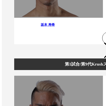
坂本 寿希
第1試合/第9代Kru