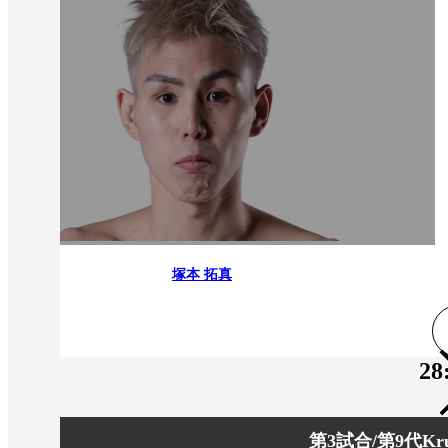
塚本 拓真
28
第3試合/第9代K