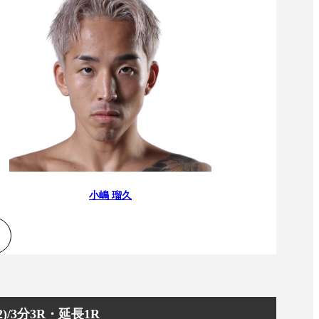
小嶋 瑠久
/3分3R・延長1R