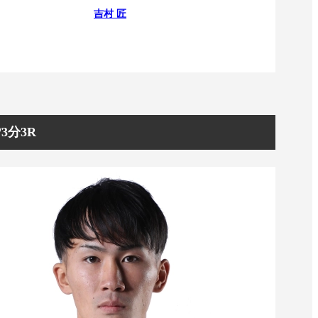
吉村 匠
3分3R
一覧
X(JP)
X(Krush)
X(アマチュア大会)
ア
Instagram(JP)
カレッジ
TikTok(JP)
DS
LINE(JP)
（グッ
Youtube(JP)