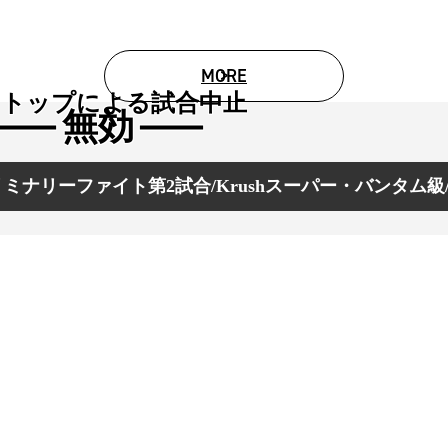
MORE
ストップによる試合中止
無効
ミナリーファイト第2試合/Krushスーパー・バンタム級/
総合トップ
K-1 WGP
Krush
Krush-EX
K-1
アマチュ
K-1
甲子園・
K-1 AWAR
K-