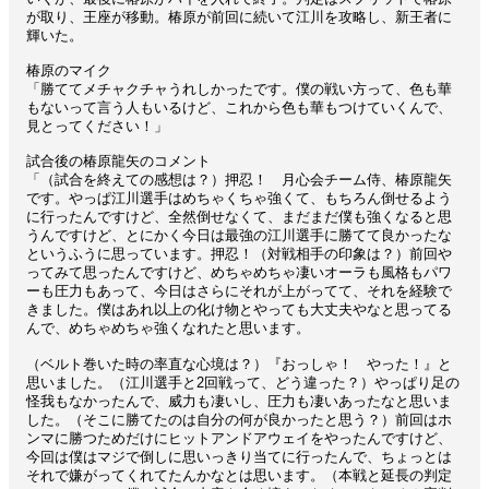
が取り、王座が移動。椿原が前回に続いて江川を攻略し、新王者に
輝いた。
椿原のマイク
「勝ててメチャクチャうれしかったです。僕の戦い方って、色も華
もないって言う人もいるけど、これから色も華もつけていくんで、
見とってください！」
試合後の椿原龍矢のコメント
「（試合を終えての感想は？）押忍！ 月心会チーム侍、椿原龍矢
です。やっぱ江川選手はめちゃくちゃ強くて、もちろん倒せるよう
に行ったんですけど、全然倒せなくて、まだまだ僕も強くなると思
うんですけど、とにかく今日は最強の江川選手に勝てて良かったな
というふうに思っています。押忍！（対戦相手の印象は？）前回や
ってみて思ったんですけど、めちゃめちゃ凄いオーラも風格もパワ
ーも圧力もあって、今日はさらにそれが上がってて、それを経験で
きました。僕はあれ以上の化け物とやっても大丈夫やなと思ってる
んで、めちゃめちゃ強くなれたと思います。
（ベルト巻いた時の率直な心境は？）『おっしゃ！ やった！』と
思いました。（江川選手と2回戦って、どう違った？）やっぱり足の
怪我もなかったんで、威力も凄いし、圧力も凄いあったなと思いま
した。（そこに勝てたのは自分の何が良かったと思う？）前回はホ
ンマに勝つためだけにヒットアンドアウェイをやったんですけど、
今回は僕はマジで倒しに思いっきり当てに行ったんで、ちょっとは
それで嫌がってくれてたんかなとは思います。（本戦と延長の判定