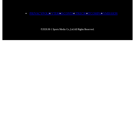
PRIVACYPOLICY
TERMS
CONTACT
RECRUIT
COMPANY
MISSION
©2026.M-1 Sports Media Co.,Ltd.All Rights Reserved.