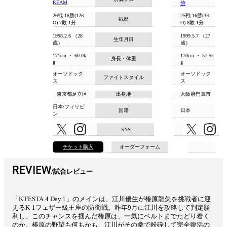
REAM
侍
26戦 18勝(12K
25戦 16勝(3K
戦歴
O) 7敗 1分
O) 8敗 1分
1998.2.6 （28
1999.5.7 （27
生年月日
歳）
歳）
171cm ・ 60.0k
170cm ・ 57.5k
身長・体重
g
g
オーソドック
オーソドック
ファイトスタイル
ス
ス
東京都足立区
出身地
大阪府門真市
日本/フィリピ
国籍
日本
ン
SNS
チケット購入
オーダーフォーム
REVIEW
試合レビュー
「K'FESTA.4 Day.1」のメインは、江川優生が椿原龍矢を挑戦者に迎
えるK-1フェザー級王座の防衛戦。昨年9月に江川を攻略して判定勝
利し、このチャンスを掴んだ椿原は、一気にベルトまでたどり着く
のか。椿原の野望も何もかも、江川がその拳で粉砕して完全復活の