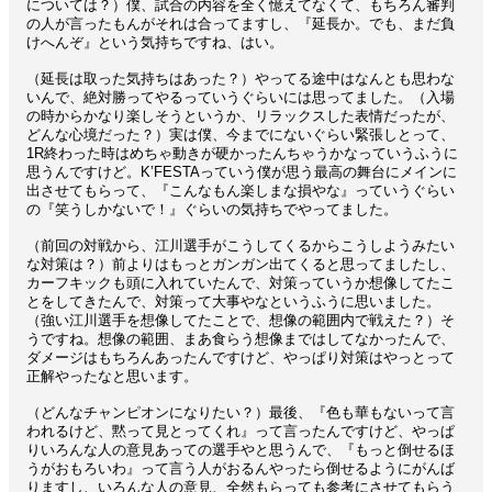
については？）僕、試合の内容を全く憶えてなくて、もちろん審判
の人が言ったもんがそれは合ってますし、『延長か。でも、まだ負
けへんぞ』という気持ちですね、はい。
（延長は取った気持ちはあった？）やってる途中はなんとも思わな
いんで、絶対勝ってやるっていうぐらいには思ってました。（入場
の時からかなり楽しそうというか、リラックスした表情だったが、
どんな心境だった？）実は僕、今までにないぐらい緊張しとって、
1R終わった時はめちゃ動きが硬かったんちゃうかなっていうふうに
思うんですけど。K’FESTAっていう僕が思う最高の舞台にメインに
出させてもらって、『こんなもん楽しまな損やな』っていうぐらい
の『笑うしかないで！』ぐらいの気持ちでやってました。
（前回の対戦から、江川選手がこうしてくるからこうしようみたい
な対策は？）前よりはもっとガンガン出てくると思ってましたし、
カーフキックも頭に入れていたんで、対策っていうか想像してたこ
とをしてきたんで、対策って大事やなというふうに思いました。
（強い江川選手を想像してたことで、想像の範囲内で戦えた？）そ
うですね。想像の範囲、まあ食らう想像まではしてなかったんで、
ダメージはもちろんあったんですけど、やっぱり対策はやっとって
正解やったなと思います。
（どんなチャンピオンになりたい？）最後、『色も華もないって言
われるけど、黙って見とってくれ』って言ったんですけど、やっぱ
りいろんな人の意見あっての選手やと思うんで、『もっと倒せるほ
うがおもろいわ』って言う人がおるんやったら倒せるようにがんば
りますし、いろんな人の意見、全然もらっても参考にさせてもらう