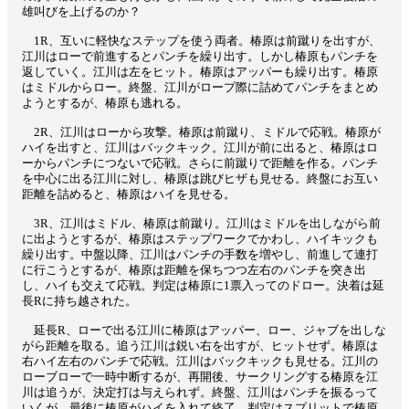
雄叫びを上げるのか？
1R、互いに軽快なステップを使う両者。椿原は前蹴りを出すが、
江川はローで前進するとパンチを繰り出す。しかし椿原もパンチを
返していく。江川は左をヒット。椿原はアッパーも繰り出す。椿原
はミドルからロー。終盤、江川がロープ際に詰めてパンチをまとめ
ようとするが、椿原も逃れる。
2R、江川はローから攻撃。椿原は前蹴り、ミドルで応戦。椿原が
ハイを出すと、江川はバックキック。江川が前に出ると、椿原はロ
ーからパンチにつないで応戦。さらに前蹴りで距離を作る。パンチ
を中心に出る江川に対し、椿原は跳びヒザも見せる。終盤にお互い
距離を詰めると、椿原はハイを見せる。
3R、江川はミドル、椿原は前蹴り。江川はミドルを出しながら前
に出ようとするが、椿原はステップワークでかわし、ハイキックも
繰り出す。中盤以降、江川はパンチの手数を増やし、前進して連打
に行こうとするが、椿原は距離を保ちつつ左右のパンチを突き出
し、ハイも交えて応戦。判定は椿原に1票入ってのドロー。決着は延
長Rに持ち越された。
延長R、ローで出る江川に椿原はアッパー、ロー、ジャブを出しな
がら距離を取る。追う江川は鋭い右を出すが、ヒットせず。椿原は
右ハイ左右のパンチで応戦。江川はバックキックも見せる。江川の
ローブローで一時中断するが、再開後、サークリングする椿原を江
川は追うが、決定打は与えられず。終盤、江川はパンチを振るって
いくが、最後に椿原がハイを入れて終了。判定はスプリットで椿原