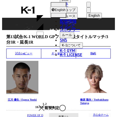
選手
MATCH RESULT
K-
ショップ
English
1
English
ニュース
配信情報
日本語
ブランド
スポンサー
試合結果
English
ルール
第13試合/K-1 WORLD GPフェザー級タイトルマッチ/3
SNS
分3R・延長1R
한국어
K-1
について
K-1 GYM
中文（简体
K-1 LICENSE
試合レビュー
ギャラリー
動画
中文（繁體
ไทย
العربية
江川 優生 / Egawa Yuuki
椿原 龍矢 / Tsubakihara
Tatsuya
1-2
10:9/9:10/9:10
延長判定
月心会チーム
POWER OF D
所属ジム