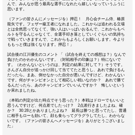
んで、みんなが思う最高な選手になれたら嬉しいなっていうふうに
思います。
（ファンの皆さんにメッセージを）押忍！ 月心会チーム侍、椿原
龍矢です。フェザー級王者になれました。これからは追われる立場
とは全然思ってなくて、強い人はいっぱいおるんで、これからもベ
ルトを守るんじゃなくて、全選手叩き落としていくぐらいの気持ち
で戦っていきますんで、これからもよろしくお願いします。今より
ももっと僕は強くなります。押忍！」
試合後の江川優生のコメント
「（試合を終えての感想は？）なんで
負けたのかわかんないです。（対戦相手の印象は？）特にないで
す。（わかんないというのは、判定の結果に対して？）そうです。
さんざん自分が追っかけ回して当ててたと思うし、あれで負けるん
だったら。まあ、倒せなかった自分が悪いんですけど、わかんない
です。何がチャンピオンとして相応しい戦いなのか？ あれで勝て
るんだったら、あのチャンピオンでいいんですか？ 悔しいという
か呆れましたね。
（本戦の判定が出た時点でそう思った？）本戦はドローでもいいと
思うんですけど、何点差でしたっけ？ 2点差行きましたよね、確
か？ 30:28とかありましたよね？ 延長は勝つと思ってたし、普通
に相手もローも効いて、顔も食らってグラグラしてたし、わからな
いです。（ファンの皆さんへメッセージを）ありがとうございまし
た」