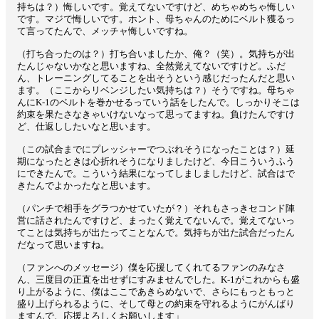
持ちは？）悔しいです。覚えてないですけど、めちゃめちゃ悔しい
です。マジで悔しいです。ホント、母ちゃんのためにベルト獲るっ
て言ってたんで、メッチャ悔しいですね。
（打ち合ったのは？）打ち合いましたか、俺？（笑）。気持ちが出
たんじゃないかなと思いますね、全然覚えてないですけど。ふだ
ん、トレーニングしてることを出そうという感じだったんだと思い
ます。（ここからリベンジしたい気持ちは？）そうですね。母ちゃ
んにK-1のベルトを巻かせるっていう話をしたんで。しっかりそこは
約束を果たさなきゃいけないなって思ってますね。負けたんですけ
ど、仕返ししたいなと思います。
（この試合までにプレッシャーでつぶれそうになったことは？）延
期になったときは心折れそうになりましたけど、今日こういうふう
にできたんで。こういう結果になってしましましたけど、試合はで
きたんでよかったなと思います。
（パンチで相手をグラつかせていたが？）それもさっきセコンド陣
営に話されたんですけど、まったく覚えてないんで。覚えてないっ
てことは気持ちが出たってことなんで。気持ちが出た試合だったん
だなって思いますね。
（ファンへのメッセージ）僕を応援してくれてるファンのみなさ
ん、三度目の正直を出せずにすみませんでした。K-1がこれからも盛
り上がるように、僕はここであきらめないで、さらにもっともっと
盛り上げられるように、そして母との約束を守れるようにがんばり
ますんで、応援よろしくお願いします」