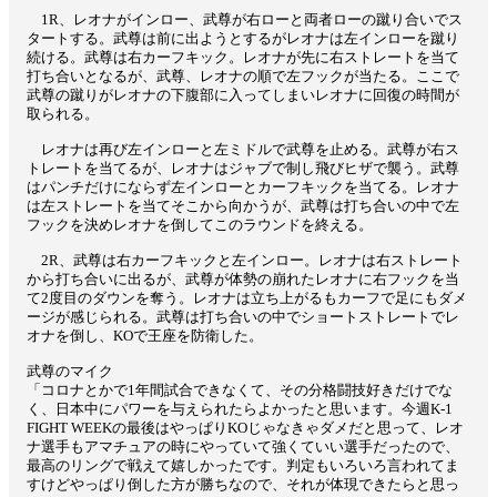
1R、レオナがインロー、武尊が右ローと両者ローの蹴り合いでス
タートする。武尊は前に出ようとするがレオナは左インローを蹴り
続ける。武尊は右カーフキック。レオナが先に右ストレートを当て
打ち合いとなるが、武尊、レオナの順で左フックが当たる。ここで
武尊の蹴りがレオナの下腹部に入ってしまいレオナに回復の時間が
取られる。
レオナは再び左インローと左ミドルで武尊を止める。武尊が右ス
トレートを当てるが、レオナはジャブで制し飛びヒザで襲う。武尊
はパンチだけにならず左インローとカーフキックを当てる。レオナ
は左ストレートを当てそこから向かうが、武尊は打ち合いの中で左
フックを決めレオナを倒してこのラウンドを終える。
2R、武尊は右カーフキックと左インロー。レオナは右ストレート
から打ち合いに出るが、武尊が体勢の崩れたレオナに右フックを当
て2度目のダウンを奪う。レオナは立ち上がるもカーフで足にもダメ
ージが感じられる。武尊は打ち合いの中でショートストレートでレ
オナを倒し、KOで王座を防衛した。
武尊のマイク
「コロナとかで1年間試合できなくて、その分格闘技好きだけでな
く、日本中にパワーを与えられたらよかったと思います。今週K-1
FIGHT WEEKの最後はやっぱりKOじゃなきゃダメだと思って、レオ
ナ選手もアマチュアの時にやっていて強くていい選手だったので、
最高のリングで戦えて嬉しかったです。判定もいろいろ言われてま
すけどやっぱり倒した方が勝ちなので、それが体現できたらと思っ