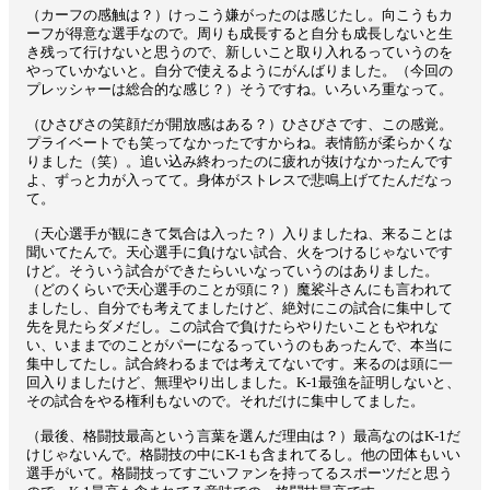
（カーフの感触は？）けっこう嫌がったのは感じたし。向こうもカ
ーフが得意な選手なので。周りも成長すると自分も成長しないと生
き残って行けないと思うので、新しいこと取り入れるっていうのを
やっていかないと。自分で使えるようにがんばりました。（今回の
プレッシャーは総合的な感じ？）そうですね。いろいろ重なって。
（ひさびさの笑顔だが開放感はある？）ひさびさです、この感覚。
プライベートでも笑ってなかったですからね。表情筋が柔らかくな
りました（笑）。追い込み終わったのに疲れが抜けなかったんです
よ、ずっと力が入ってて。身体がストレスで悲鳴上げてたんだなっ
て。
（天心選手が観にきて気合は入った？）入りましたね、来ることは
聞いてたんで。天心選手に負けない試合、火をつけるじゃないです
けど。そういう試合ができたらいいなっていうのはありました。
（どのくらいで天心選手のことが頭に？）魔裟斗さんにも言われて
ましたし、自分でも考えてましたけど、絶対にこの試合に集中して
先を見たらダメだし。この試合で負けたらやりたいこともやれな
い、いままでのことがパーになるっていうのもあったんで、本当に
集中してたし。試合終わるまでは考えてないです。来るのは頭に一
回入りましたけど、無理やり出しました。K-1最強を証明しないと、
その試合をやる権利もないので。それだけに集中してました。
（最後、格闘技最高という言葉を選んだ理由は？）最高なのはK-1だ
けじゃないんで。格闘技の中にK-1も含まれてるし。他の団体もいい
選手がいて。格闘技ってすごいファンを持ってるスポーツだと思う