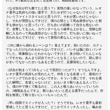
ので。K-1最高も含まれてる意味での、格闘技最高です。
（なぜ自分が打ち勝てたと思う？）覚悟の違いかなっていう。レオ
ナ選手は気持ちの強い選手で、打たせず打つじゃないですけど、そ
ういうファイトスタイルだと思うので。それが悪いわけじゃない
し、それが理想なんですけど、僕の心情として死ぬ覚悟がないと相
手も倒せないと思っていて。打ち合いの距離って自分も危ないの
で。攻撃してるぶん、カウンターもらう確率も上がるし。危険な距
離に入るのって死ぬ覚悟がないと思うので。打ち合いに強いねって
言われるんですけど、それって覚悟の差なんじゃないかなと。
（2Rに膝から崩れるシーンは？）覚えてます。効いたのか、カクッ
てなっただけなのかわからないですけど。パンチは脳に効くパンチ
でした。映像観ないとわからないですけど、多少効いてたんじゃな
いですかね。あんまり試合でカクンとなることないので。踏ん張り
がきいてなかったせいもあると思うので、足腰強化したいなと。
（試合が始まって1分ちょっとで笑顔だったが？）そうなんですよ。
レオナ選手の気持ちが見れたんで。仲良くなる友達って、最初のフ
ィーリングでわかるじゃないですか。そういう感じです。それを感
じた瞬間に、友達じゃないけど、おもいきり殴りあえる人ってい
う。僕の中で憎くて殴るのと、この人と殴りあいたいっていうの
の、2種類あるんですよ。殴りあいたいと思える選手だったんで。作
戦を無視して殴り合いにいっちゃったんで。
（早い段階でスイッチが入った？）そうですね。レオナ選手も最初
警戒してたと思うんですけど、どこかでスイッチ入ったし。噛み合