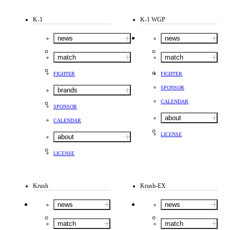
K-1
K-1 WGP
news
news
match
match
FIGHTER
FIGHTER
SPONSOR
brands
CALENDAR
SPONSOR
about
CALENDAR
LICENSE
about
LICENSE
Krush
Krush-EX
news
news
match
match