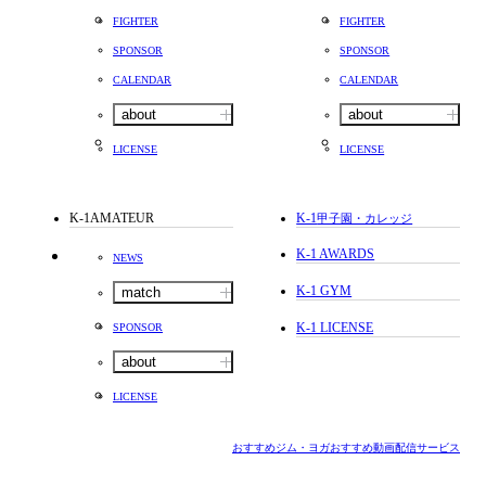
FIGHTER
FIGHTER
SPONSOR
SPONSOR
CALENDAR
CALENDAR
about
about
LICENSE
LICENSE
K-1AMATEUR
K-1
甲子園・カレッジ
K-1 AWARDS
NEWS
K-1 GYM
match
K-1 LICENSE
SPONSOR
about
LICENSE
おすすめジム・ヨガ
おすすめ動画配信サービス