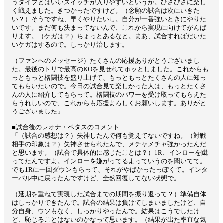
うタイプとはいいスイッチが入りやすいというか。ひさびさに楽し
く戦えました。きつかったですけど。（念願の試合は次にいきた
い？）そうですね、早くやりたいし。自分が一番強いときにやりた
いです。まだ何も決まってないんで、これから実現に向けてがんば
ります。（ケガは？）ちょっとあるなと。まあ、試合すればだいた
いケガはするので。しっかり治します。
（ファンへのメッセージ）たくさんの応援ありがとうございまし
た。最後のトリで最高のKOを見せれてホッとしました。これからも
っともっと格闘技を盛り上げて、もっともっとたくさんの人に知っ
てもらいたいので。今日の試合見て楽しかった人は、もっとたくさ
んの人に紹介してもらって。格闘技のパワーを受け取ってもらえた
らうれしいので、これからも応援よろしくお願いします。ありがと
うございました」
■試合後のレオナ・ペタスのコメント
「（試合の感想は？）失神したんで何も覚えてないですね。（対戦
相手の印象は？）失神させられたんで、メチャメチャ強かったんだ
と思います。（試合で具体的に感じたことは？）1R、インローを蹴
ってたんですよ。インローを嫌がってるよっていうのを聞いてて。
でも1Rに一回ダウンもらって、それがやばかったっぽくて。インタ
ーバル中に戻ったんですけど、全然回復してない状態で。
（延期を重ねて実現した試合までの期間を振り返って？）準備自体
はしっかりできたんで。試合の結果は負けてしまいましたけど、自
分自身、ウソもなく、しっかりやったんで。結果はこうでしたけ
ど、恥じることはないのかなって思います。（結果が出た率直な気