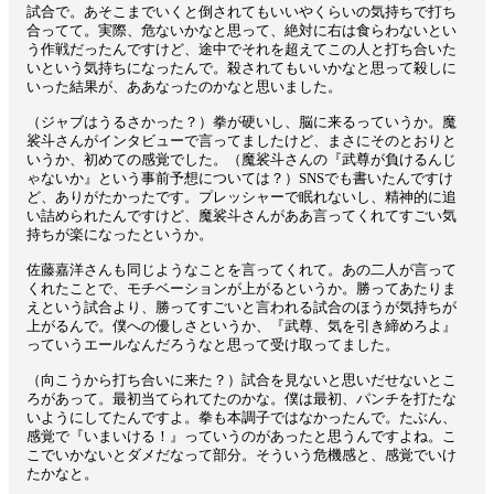
試合で。あそこまでいくと倒されてもいいやくらいの気持ちで打ち
合ってて。実際、危ないかなと思って、絶対に右は食らわないとい
う作戦だったんですけど、途中でそれを超えてこの人と打ち合いた
いという気持ちになったんで。殺されてもいいかなと思って殺しに
いった結果が、ああなったのかなと思いました。
（ジャブはうるさかった？）拳が硬いし、脳に来るっていうか。魔
裟斗さんがインタビューで言ってましたけど、まさにそのとおりと
いうか、初めての感覚でした。（魔裟斗さんの『武尊が負けるんじ
ゃないか』という事前予想については？）SNSでも書いたんですけ
ど、ありがたかったです。プレッシャーで眠れないし、精神的に追
い詰められたんですけど、魔裟斗さんがああ言ってくれてすごい気
持ちが楽になったというか。
佐藤嘉洋さんも同じようなことを言ってくれて。あの二人が言って
くれたことで、モチベーションが上がるというか。勝ってあたりま
えという試合より、勝ってすごいと言われる試合のほうが気持ちが
上がるんで。僕への優しさというか、『武尊、気を引き締めろよ』
っていうエールなんだろうなと思って受け取ってました。
（向こうから打ち合いに来た？）試合を見ないと思いだせないとこ
ろがあって。最初当てられてたのかな。僕は最初、パンチを打たな
いようにしてたんですよ。拳も本調子ではなかったんで。たぶん、
感覚で『いまいける！』っていうのがあったと思うんですよね。こ
こでいかないとダメだなって部分。そういう危機感と、感覚でいけ
たかなと。