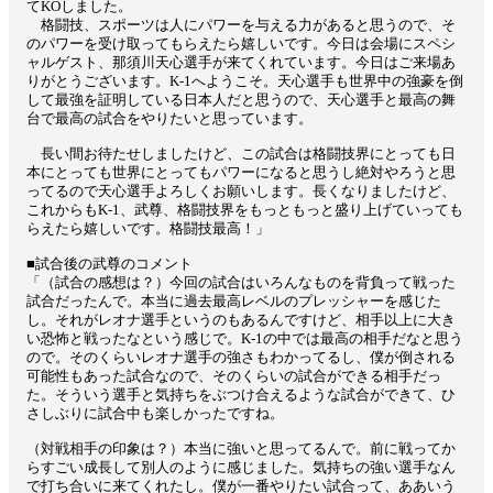
てKOしました。
格闘技、スポーツは人にパワーを与える力があると思うので、そ
のパワーを受け取ってもらえたら嬉しいです。今日は会場にスペシ
ャルゲスト、那須川天心選手が来てくれています。今日はご来場あ
りがとうございます。K-1へようこそ。天心選手も世界中の強豪を倒
して最強を証明している日本人だと思うので、天心選手と最高の舞
台で最高の試合をやりたいと思っています。
長い間お待たせしましたけど、この試合は格闘技界にとっても日
本にとっても世界にとってもパワーになると思うし絶対やろうと思
ってるので天心選手よろしくお願いします。長くなりましたけど、
これからもK-1、武尊、格闘技界をもっともっと盛り上げていっても
らえたら嬉しいです。格闘技最高！」
■試合後の武尊のコメント
「（試合の感想は？）今回の試合はいろんなものを背負って戦った
試合だったんで。本当に過去最高レベルのプレッシャーを感じた
し。それがレオナ選手というのもあるんですけど、相手以上に大き
い恐怖と戦ったなという感じで。K-1の中では最高の相手だなと思う
ので。そのくらいレオナ選手の強さもわかってるし、僕が倒される
可能性もあった試合なので、そのくらいの試合ができる相手だっ
た。そういう選手と気持ちをぶつけ合えるような試合ができて、ひ
さしぶりに試合中も楽しかったですね。
（対戦相手の印象は？）本当に強いと思ってるんで。前に戦ってか
らすごい成長して別人のように感じました。気持ちの強い選手なん
で打ち合いに来てくれたし。僕が一番やりたい試合って、ああいう