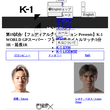
選手
MATCH RESULT
K-
ショップ
English
1
English
ニュース
配信情報
日本語
ブランド
スポンサー
試合結果
English
ルール
第19試合/【フュディアルクリエーション Presents】K-1
SNS
WORLD GPスーパー・フェザー級タイトルマッチ/3分
한국어
K-1
について
3R・延長1R
K-1 GYM
中文（简体
K-1 LICENSE
試合レビュー
ギャラリー
動画
中文（繁體
ไทย
العربية
武尊 / Takeru
レオナ・ペタス / Leona
Pettas
2R 1分4秒
KO