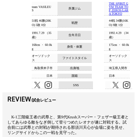
THE SPIRIT G
team VASILEU
YM TEAM TO
所属ジム
S
P ZEROS/LAR
A TOKYO
51戦 46勝(28K
44戦 34勝(16K
戦歴
O) 5敗 0分
O) 9敗 1分
1991.7.29 （35
1992.4.29 （34
生年月日
歳）
歳）
168cm ・ 60.0k
175cm ・ 60.0k
身長・体重
g
g
オーソドック
オーソドック
ファイトスタイル
ス
ス
鳥取県米子市
出身地
埼玉県入間市
日本
国籍
日本
SNS
REVIEW
試合レビュー
K-1三階級王者の武尊と、第9代Krushスーパー・フェザー級王者と
してあらゆる敵をなぎ倒して登りつめたレオナが遂に対戦する。試
合前には武尊との対戦が期待される那須川天心が会場に姿を見せ、
リングサイドからこの一戦を見守った。