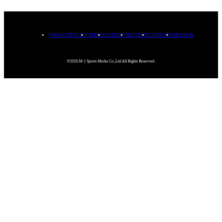
PRIVACYPOLICY
TERMS
CONTACT
RECRUIT
COMPANY
MISSION
©2026.M-1 Sports Media Co.,Ltd.All Rights Reserved.