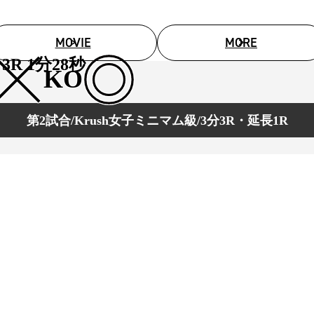
MOVIE
MORE
3R 1分28秒
KO
第2試合/Krush女子ミニマム級/3分3R・延長1R
総合トップ
K-1 WGP
Krush
Krush-EX
K-1
アマチュ
K-1
甲子園・
K-1 AWAR
K-