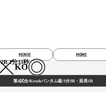
試合日程
試合結果
チケット
グッズ
全て
イベント
MOVIE
MORE
トピックス
メディア
2R 1分33秒
チケット・グッズ
KO
読みもの
コラム
第4試合/Krushバンタム級/3分3R・延長1R