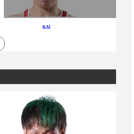
）
Facebook(JP)
チケッ
X(En)
）
Instagram(EN)
ポスタ
Youtube(EN)
Podcast(EN)
真）
weibo(CH)
KAI
画）
Official site(EN)
-1ジ
ァンクラ
K-1
の理念
K-1
とは
K-1 WGP
とは
Krush
とは
Krush-EX
とは
K-1
アマチュアとは
公式ルー
K-
甲子園・カレッジ
1
とは
ルール
K-1 AWARDS
とは
公式ルー
■ ガールズ
ガールズ一
アルー
覧
K-
ガール
カレッジ
1
ズ
Krush
ガー
ルズ