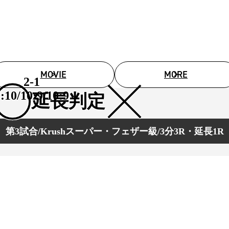
1.SHOP
ズ
K-
（
1.SHOP
ト
ギャラリー（
ー）
ギャラリー（写
ギャラリー（動
K-1
（K
GYM
ム）
MOVIE
MORE
K-
（フ
2-1
1.CLUB
ブ）
:10/10:9/10:9
延長判定
第3試合/Krushスーパー・フェザー級/3分3R・延長1R
K-1 WGP
ル
Krush公式
Krush-EX
ル
K-1アマチュ
ル
K-1甲子園・
ルール