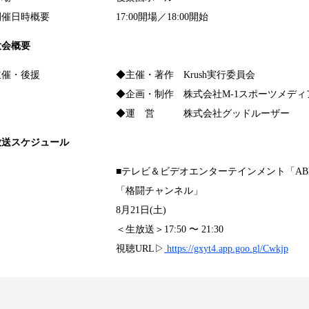
開催日時概要
17:00開場／18:00開始
大会概要
主催・後援
◆主催・著作 Krush実行委員会
◆企画・制作 株式会社M-1スポーツメディ
◆運 営 株式会社グッドルーザー
放送スケジュール
■テレビ＆ビデオエンターテインメント「AB
「格闘チャンネル」
8月21日(土)
＜生放送＞17:50 〜 21:30
視聴URL▷
https://gxyt4.app.goo.
gl/Cwkjp