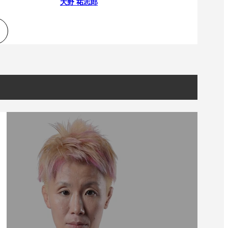
大野 祐志郎
一覧
X(JP)
X(Krush)
X(アマチュア大会)
ア
Instagram(JP)
カレッジ
TikTok(JP)
DS
LINE(JP)
（グッ
Youtube(JP)