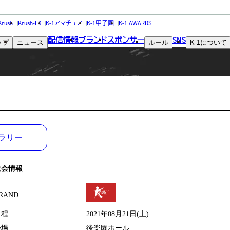
MATCH RESULT
Krush
Krush-EX
K-1アマチュア
K-1甲子園
K-1 AWARDS
配信情報
ブランド
スポンサー
SNS
ップ
ニュース
ルール
K-1
について
試合結果
ラリー
大会情報
RAND
日程
2021年08月21日(土)
会場
後楽園ホール