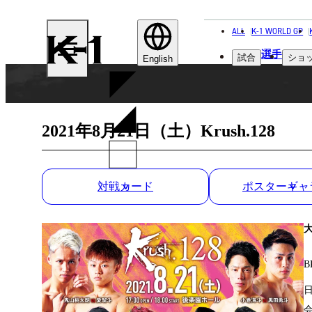
ALL
K-1 WORLD GP
K-
選手
試合
ショ
1
English
2021年8月21日（土）Krush.128
対戦カード
ポスターギャ
B