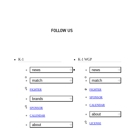
FOLLOW US
K-1
K-1 WGP
news
news
match
match
FIGHTER
FIGHTER
SPONSOR
brands
CALENDAR
SPONSOR
about
CALENDAR
LICENSE
about