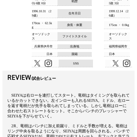
戦歴
O) 6敗 0分
5敗 3分
1996.10.31 （2
1999.12.14 （2
生年月日
9歳）
6歳）
170cm ・ 62.5k
身長・体重
175cm ・ 0.0kg
g
オーソドック
オーソドック
ファイトスタイル
ス
ス
兵庫県伊丹市
出身地
福岡県福岡市
日本
国籍
日本
SNS
REVIEW
試合レビュー
SEIYAは右ローを連打してスタート。竜樹はタイミングを取られて
いるかカットできない。左インローも入れるSEIYA。ミドル、右ロー
を返す竜樹だが先手を取られてしまっている。しかし竜樹はローに
合わせた右ストレートをヒット。そこからパンチのプレッシャーで
SEIYAを下がらせていく。
2R、竜樹はパンチに加え前蹴り、ミドルと手数が増える。竜樹は
リング中央を取るようになり、SEIYAは周囲を回らされる。パンチで
応戦するSEIYAだが、竜樹はやはり右ストレート、左フックと当てラ