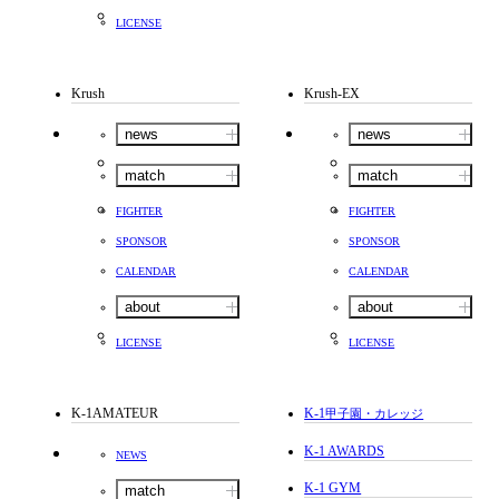
LICENSE
Krush
Krush-EX
news
news
match
match
FIGHTER
FIGHTER
SPONSOR
SPONSOR
CALENDAR
CALENDAR
about
about
LICENSE
LICENSE
K-1AMATEUR
K-1
甲子園・カレッジ
K-1 AWARDS
NEWS
K-1 GYM
match