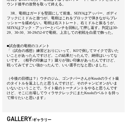
ウンド後半の攻勢を取って終える。
3R、竜樹はガードを堅固にして前進。SEIYAはアッパー、ボディ
フックにミドルと放つが、竜樹はこれをブロックで弾きながらプレ
ッシャーを緩めない。竜樹は右ストレート、右ミドルと振るうが、
SEIYAはフック・アッパーとパンチを回転して押し返す。判定は30-
29、30-30、30-29の2-0で竜樹。上京しての初戦を白星で飾った。
■試合後の竜樹のコメント
「（試合の感想）練習どおりにいって、
KOで倒してマイクで言いた
いことがあったんですけど。
この結果だったんで、納得はいってな
いです。（相手の印象は？）蹴りが強い印象があったんですけど、
戦ってみてすごい強かったんで、いい選手だなと思いました。
（今後の目標は？）ウチのジム、
ゴンナパーさんがKrushのライト級
のタイトルを返上したと思
うんですけど、そのチャンピオンがいま
いないということで。
ライト級のトーナメントをやると思うんです
けど、
そこに出場してウィラサクレックにまたKrushのベルトを持っ
て帰りたいと思います」
GALLERY
ギャラリー