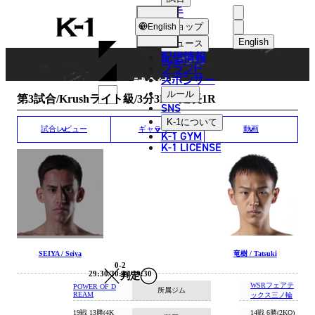
選手
MATCH RESULT
K-
ショップ
English
1
English
ニュース
配信情報
日本語
ブランド
スポンサー
試合結果
English
ルール
第3試合/Krushライト級/3分3R・延長1R
SNS
한국어
K-1
について
試合レビュー
ギャラリー
動画
K-1 GYM
中文（简体
K-1 LICENSE
中文（繁體
ไทย
العربية
SEIYA / Seiya
竜樹 / Tatsuki
0-2
29:30/30:30/29:30
判定
WSRフェアテ
POWER OF D
所属ジム
REAM
ックス三ノ輪
19戦 13勝(4K
14戦 6勝(2KO)