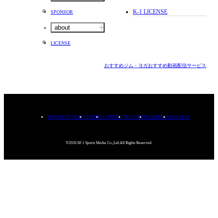
K-1 LICENSE
SPONSOR
about
LICENSE
おすすめジム・ヨガ
おすすめ動画配信サービス
PRIVACYPOLICY
TERMS
CONTACT
RECRUIT
COMPANY
MISSION
©2026.M-1 Sports Media Co.,Ltd.All Rights Reserved.