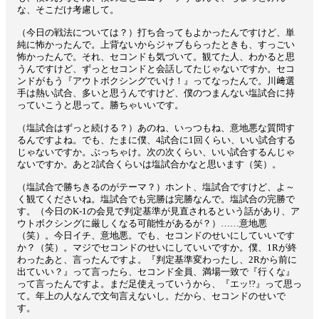
な、そこだけ考慮して。
（今日の戦法については？）打ち合ってもよかったんですけど、単
純に怖かったんで。上背ないからジャブもらったときも、すっごい
怖かったんで。それ、セコンドも気づいて。観てた人、わかると思
うんですけど、ずっとセコンドと会話してたじゃないですか。セコ
ンドがもう『アウトボクシングでいけ！』ってなったんで。川﨑選
手は熱い試合、多いと思うんですけど、僕のつまんない塩試合に持
っていこうと思って。勝ちゃいいです。
（塩試合はずっと続ける？）あのね、いっつもね、意地悪な質問す
るんですよね。でも、たまに僕、4試合に1回くらい、いい試合する
じゃないですか。ぶっちゃけ。次の次くらい、いい試合するんじゃ
ないですか。あと2試合くらいは塩試合かなと思います（笑）。
（塩試合で勝ちきるのがテーマ？）ホント、塩試合ですけど、よ～
く観てくださいね。塩試合でも完勝は完勝なんで。塩試合の完勝で
す。（今日のK-1の会見で判定基準が見直されるという話があり、ア
ウトボクシングに厳しくなる可能性があるが？）……意地悪
（笑）。今日イチ、意地悪。でも、セコンドのせいにしていいです
か？（笑）。マジでセコンドのせいにしていいですか。僕、1Rが終
わったあと、言ったんですよ。『判定基準変わったし、2Rから前に
出ていい？』って言ったら、セコンド全員、満場一致で『行くな』
って言ったんですよ。まだ足使えっていうから、『エッ!?』って思っ
て。年上の人なんで文句言えないし。だから、セコンドのせいで
す。