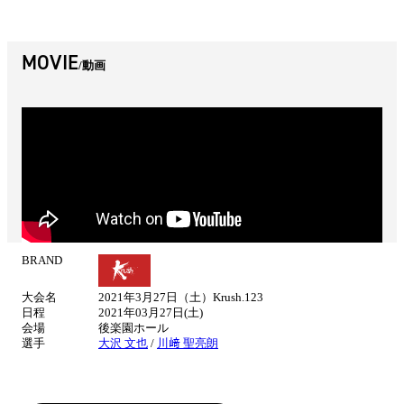
MOVIE
動画
BRAND
試
合
大会名
2021年3月27日（土）Krush.123
情
日程
2021年03月27日(土)
報
会場
後楽園ホール
選手
大沢 文也
/
川﨑 聖亮朗