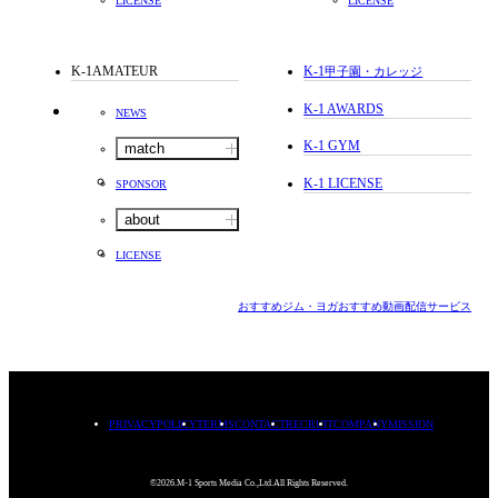
LICENSE
LICENSE
K-1AMATEUR
K-1
甲子園・カレッジ
K-1 AWARDS
NEWS
K-1 GYM
match
K-1 LICENSE
SPONSOR
about
LICENSE
おすすめジム・ヨガ
おすすめ動画配信サービス
PRIVACYPOLICY
TERMS
CONTACT
RECRUIT
COMPANY
MISSION
©2026.M-1 Sports Media Co.,Ltd.All Rights Reserved.