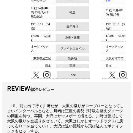
YM
モーション
61戦 34勝(4K
21戦 12勝(8K
O) 23敗 3分 1
戦歴
O) 9敗 0分
無効試合
1991.9.11 （34
1991.12.19 （3
生年月日
歳）
4歳）
173cm ・ 62.5k
175cm ・ 65.0k
身長・体重
g
g
オーソドック
オーソドック
ファイトスタイル
ス
ス
東京都足立区
出身地
大阪府守口市
日本
国籍
日本
SNS
REVIEW
試合レビュー
1R、前に出て行く川﨑だが、大沢の蹴りがローブローとなってし
まいインターバルとなる。川﨑は正座の姿勢で呼吸を整えダメージ
の回復を待つ。再開。大沢はサウスポーで構える。川﨑は警戒して
大沢の蹴りを空振りさせていく。大沢はしかしオーソドックスに戻
って右ローを当てていく。大沢は遠い距離から飛び込んでボディフ
ックもヒットする。