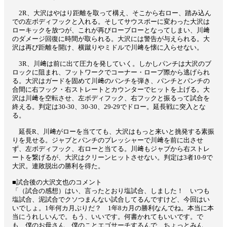
2R、大沢はやはり距離を取って構え、そこから右ロー、踏み込ん
での左ボディフックと入れる。そしてサウスポーに変わった大沢は
ローキックを放つが、これが再びローブローとなってしまい、川﨑
のダメージ回復に時間が取られる。大沢には警告が与えられる。大
沢は再び距離を開け、横蹴りやミドルで川﨑を懐に入らせない。
3R、川﨑は前に出て圧力を発していく。しかしパンチは大沢のブ
ロックに阻まれ、フットワークでコーナー・ロープ際から逃げられ
る。大沢はガードを固めて川﨑のパンチを弾き、パンチとパンチの
合間に右フック・右ストレートとカウンターでヒットを上げる。大
沢は川﨑を空転させ、左ボディフック、右フックと振るって試合を
終える。判定は30-30、30-30、29-29でドロー。延長戦に突入とな
る。
延長R、川﨑がローを当てても、大沢はもっと来いと挑発する素振
りを見せる。ジャブとパンチのプレッシャーで川﨑を前に出させ
ず、左ボディフック、右ローと当てる。川﨑もジャブから右ストレ
ートを繋げるが、大沢はクリーンヒットさせない。判定は3者10-9で
大沢。連敗脱出の勝利を得た。
■試合後の大沢文也のコメント
「（試合の感想）はい、言ったとおり塩試合、しました！ いつも
塩試合、泥試合でクソつまんない試合してるんですけど、今回はい
いでしょ。1年何カ月ぶりだ？ 1年8カ月の勝利なんでね。本当に本
当にうれしいんで。もう、いいです。何書かれてもいいです。で
も、僕のお母さん、僕のことエゴサーチするんで、ちょっとみん