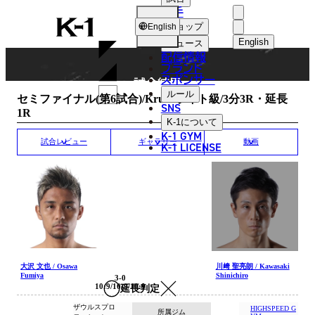
選手
MATCH RESULT
K-
ショップ
English
1
English
ニュース
配信情報
日本語
ブランド
スポンサー
試合結果
English
ルール
セミファイナル(第6試合)/Krushライト級/3分3R・延長
SNS
1R
한국어
K-1
について
K-1 GYM
中文（简体
試合レビュー
ギャラリー
動画
K-1 LICENSE
中文（繁體
ไทย
العربية
大沢 文也 / Osawa
川﨑 聖亮朗 / Kawasaki
Fumiya
Shinichiro
3-0
10:9/10:9/10:9
延長判定
ザウルスプロ
HIGHSPEED G
所属ジム