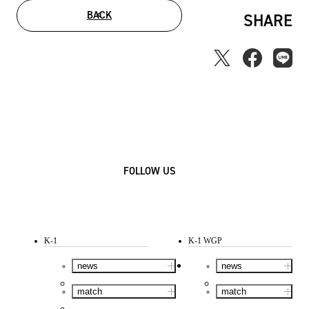
BACK
SHARE
FOLLOW US
K-1
K-1 WGP
news
news
match
match