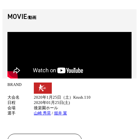
MOVIE
動画
BRAND
試
合
大会名
2020年1月25日（土）Krush.110
情
日程
2020年01月25日(土)
報
会場
後楽園ホール
選手
山崎 秀晃
/
堀井 翼