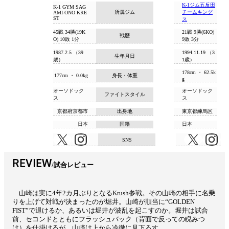
K-1ジム五反田
K-1 GYM SAG
所属ジム
チームキング
AMI-ONO KRE
ST
ス
45戦 34勝(19K
21戦 9勝(6KO)
戦歴
O) 10敗 1分
9敗 3分
1987.2.5 （39
1994.11.19 （3
生年月日
歳）
1歳）
178cm ・ 62.5k
177cm ・ 0.0kg
身長・体重
g
オーソドック
オーソドック
ファイトスタイル
ス
ス
京都府京都市
出身地
東京都練馬区
日本
国籍
日本
SNS
REVIEW
試合レビュー
山崎は実に4年2カ月ぶりとなるKrush参戦。その山崎の相手に名乗
りを上げて対戦が決まったのが堀井。山崎が順当に“GOLDEN
FIST”で退けるか、あるいは堀井が波乱を起こすのか。堀井は試合
前、セコンドとともにフラッシュバック（背面で反っての睨みつ
け）を仕掛けるが、山崎は上から冷徹に見下ろす。