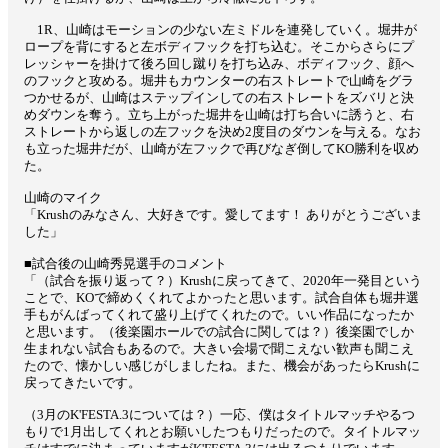
1R、山崎はモーションの少ない左ミドルを連発していく。堀井が
ロープを背にすると左ボディフックを打ち込む。そこからさらにプ
レッシャーを掛けて後ろ回し蹴りを打ち込み、ボディフック、顔へ
のフックと攻める。堀井もカウンターの右ストレートで山崎をグラ
つかせるが、山崎はステップインしての右ストレートをズバリと決
めダウンを奪う。立ち上がった堀井を山崎は打ち合いに誘うと、右
ストレートから返しの左フックを決め2度目のダウンを与える。なお
も立った堀井だが、山崎が左フックで再びなぎ倒してKO勝利を収め
た。
山崎のマイク
「Krushのみなさん、大好きです。愛してます！ ありがとうございま
した」
■試合後の山崎秀晃選手のコメント
「（試合を振り返って？）Krushに戻ってきて、2020年一発目という
ことで、KOで締めくくれてよかったと思います。試合自体も堀井選
手もがんばってくれて盛り上げてくれたので。いい作品になったか
と思います。（後楽園ホールでの試合に関しては？）後楽園でしか
生まれない試合もあるので。大きい会場で聞こえない歓声も聞こえ
たので、懐かしい感じがしましたね。また、機会があったらKrushに
戻ってきたいです。
（3月のK'FESTA.3については？）一応、僕はタイトルマッチやるつ
もりで1月出してくれとお願いしたつもりだったので。タイトルマッ