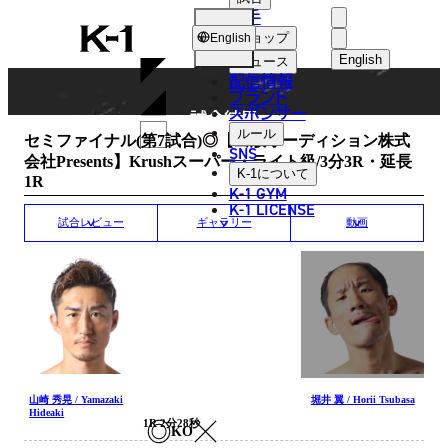
選手
MATCH RESULT
K-
ショップ
English
1
English
ニュース
配信情報
日本語
ブランド
スポンサー
試合結果
English
ルール
セミファイナル(第7試合)◎【出版オーディション株式
SNS
会社Presents】Krushスーパー・ライト級/3分3R・延長
한국어
K-1
について
1R
K-1 GYM
中文（简体
K-1 LICENSE
試合レビュー
ギャラリー
動画
中文（繁體
ไทย
العربية
山崎 秀晃 / Yamazaki
堀井 翼 / Horii Tsubasa
Hideaki
1R 2分28秒
KO