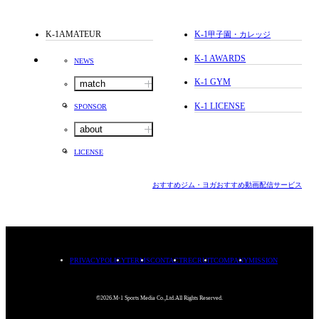
K-1AMATEUR
K-1
甲子園・カレッジ
K-1 AWARDS
NEWS
K-1 GYM
match
K-1 LICENSE
SPONSOR
about
LICENSE
おすすめジム・ヨガ
おすすめ動画配信サービス
PRIVACYPOLICY
TERMS
CONTACT
RECRUIT
COMPANY
MISSION
©2026.M-1 Sports Media Co.,Ltd.All Rights Reserved.