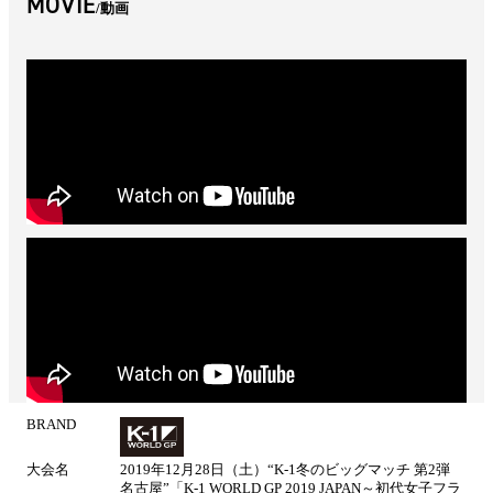
MOVIE
動画
BRAND
試
合
大会名
2019年12月28日（土）“K-1冬のビッグマッチ 第2弾
情
名古屋”「K-1 WORLD GP 2019 JAPAN～初代女子フラ
報