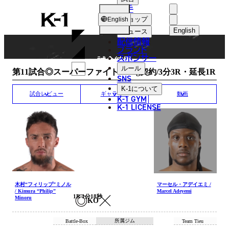
選手
MATCH RESULT
K-
ショップ
English
1
English
ニュース
配信情報
日本語
ブランド
スポンサー
試合結果
English
ルール
第11試合◎スーパーファイト/-69kg契約/3分3R・延長1R
SNS
한국어
K-1
について
試合レビュー
ギャラリー
動画
K-1 GYM
中文（简体
K-1 LICENSE
中文（繁體
ไทย
العربية
木村“フィリップ”ミノル
マーセル・アデイエミ /
/ Kimura “Philip”
Marcel Adeyemi
1R 1分18秒
Minoru
KO
所属ジム
Battle-Box
Team Tieu