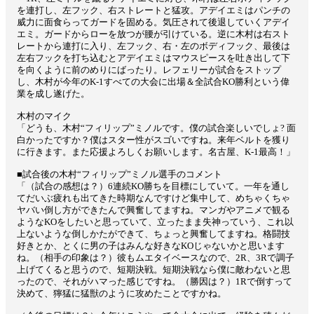
を連打し、左フック、右ストレートと猛攻。アデイエミはパンチの
威力に面食らってガードを固める。気圧されて後退していくアデイ
エミ。ガードからローを放つが腰が引けている。逆に木村は右スト
レートから連打に入り、左フック、右・左のボディフック、最後は
左右フックを打ち込むとアデイエミはマウスピースを吐き出して下
を向くように前のめりにばったり。レフェリーが試合をストップ
し、木村が今年のK-1すべての大会に出場＆全試合KO勝利という偉
業を成し遂げた。
木村のマイク
「どうも、木村“フィリップ”ミノルです。僕の試合楽しいでしょ? 面
白かったですか？僕はスター性がスゴいですね。来年ベルトを獲り
に行きます。また応援よろしくお願いします。名古屋、K-1最高！」
■試合後の木村“フィリップ”ミノル選手のコメント
「（試合の感想は？）6連続KO勝ちを目標にしていて。一年を通し
てだいぶ疲れも出てきた時期なんですけど集中して、めちゃくちゃ
ヤバい倒し方ができたんで興奮してますね。マンガやアニメで観る
ようなKOをしたいと思っていて、立ったまま失神っていう、これ以
上ないような倒しかたができて、ちょっと興奮してますね。格闘技
好きとか、とくに男の子はみんな好きなKOじゃないかと思います
ね。（相手の印象は？）彼もムエタイベースなので、2R、3Rで調子
上げてくると思うので、短期決戦。短期決戦なら僕に敵わないと思
ったので、それがハマった感じですね。（勝因は？）1Rで倒すって
決めて、獰猛に猛獣のように攻めたことですかね。