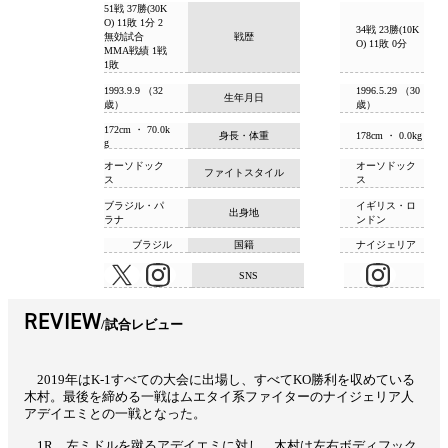
51戦 37勝(30K
O) 11敗 1分 2
34戦 23勝(10K
無効試合
戦歴
O) 11敗 0分
MMA戦績 1戦
1敗
1993.9.9 （32
1996.5.29 （30
生年月日
歳）
歳）
172cm ・ 70.0k
身長・体重
178cm ・ 0.0kg
g
オーソドック
オーソドック
ファイトスタイル
ス
ス
ブラジル・パ
イギリス・ロ
出身地
ラナ
ンドン
ブラジル
国籍
ナイジェリア
SNS
REVIEW
試合レビュー
2019年はK-1すべての大会に出場し、すべてKO勝利を収めている
木村。最後を締める一戦はムエタイ系ファイターのナイジェリア人
アデイエミとの一戦となった。
1R、左ミドルを蹴るアデイエミに対し、木村は左右ボディフック