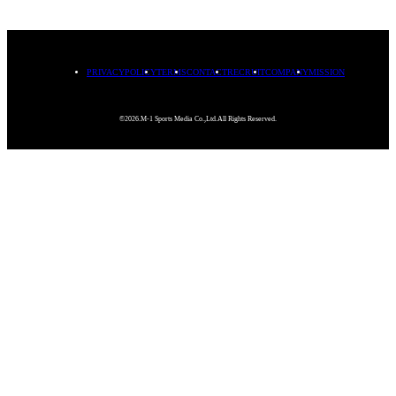
PRIVACYPOLICY
TERMS
CONTACT
RECRUIT
COMPANY
MISSION
©2026.M-1 Sports Media Co.,Ltd.All Rights Reserved.