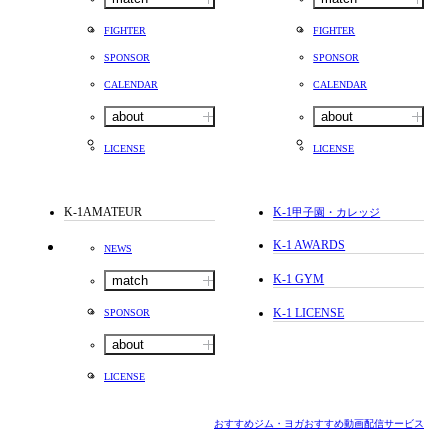
FIGHTER
FIGHTER
SPONSOR
SPONSOR
CALENDAR
CALENDAR
about
about
LICENSE
LICENSE
K-1AMATEUR
K-1
甲子園・カレッジ
K-1 AWARDS
NEWS
K-1 GYM
match
K-1 LICENSE
SPONSOR
about
LICENSE
おすすめジム・ヨガ
おすすめ動画配信サービス