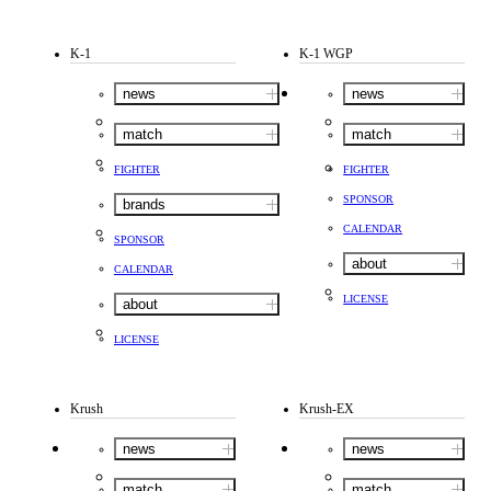
K-1
K-1 WGP
news
news
match
match
FIGHTER
FIGHTER
SPONSOR
brands
CALENDAR
SPONSOR
about
CALENDAR
LICENSE
about
LICENSE
Krush
Krush-EX
news
news
match
match