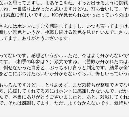
1.SHOP
ズ
ないと思ってますし、まあそこをね、ずっと出せるように挑戦
K-
（
はね、一番盛り上がったと思いますけどね、打ち合いして。そ
1.SHOP
ト
こは素直に悔しいですよ。KOが見せられなかったっていうの
ギャラリー（
ー）
ギャラリー（写
さんにはホンマにすごく感謝してますし、いつも言ってますけ
ギャラリー（動
新しい景色というか、挑戦し続ける景色を見せたいんで。さっき
K-1
（K
GYM
ム）
してます、ありがとうございます」
K-
（フ
1.CLUB
ブ）
ってないです。感想というか……ただ、今はよく分かんないで
です。（相手の印象は？）頑丈ですね。（勝敗が分かれたのは
。倒せなかった自分と、ぶっちゃけ言うと判定です。結果が全
をどこにぶつけたらいいか分からないぐらい、悔しいっていう
K-1 WGP
ル
Krush公式
もちろんですけど……とりあえず、まだ気持ちが整理できてな
Krush-EX
方、応援してくれてる方にはホントに感謝しかないんで、だか
ル
K-1アマチュ
んで、本当にありがとうございましたと。あと、対戦してくれ
ル
で、それは感謝してます。ただ、よく分かんないです。気持ち
K-1甲子園・
ルール