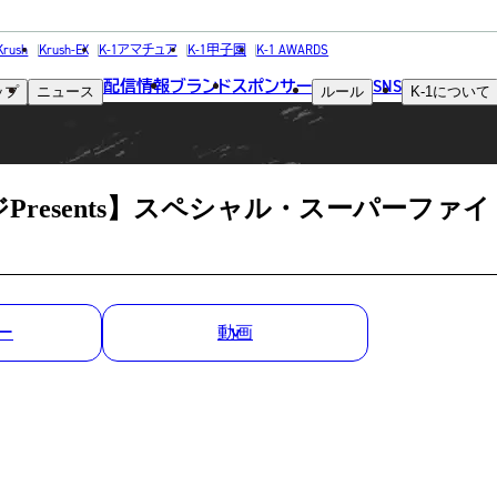
MATCH RESULT
Krush
Krush-EX
K-1アマチュア
K-1甲子園
K-1 AWARDS
配信情報
ブランド
スポンサー
SNS
ップ
ニュース
ルール
K-1
について
試合結果
Presents】スペシャル・スーパーファイ
ー
動画