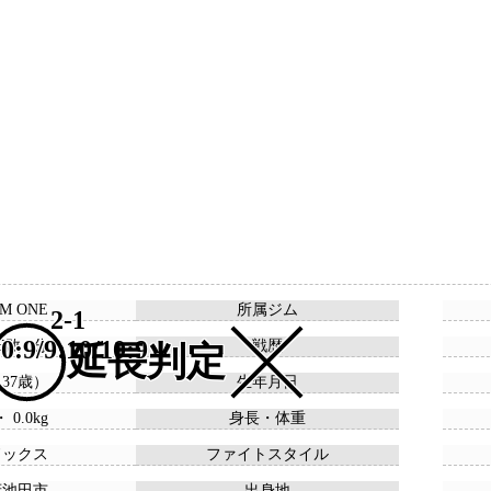
M ONE
所属ジム
2-1
0:9/9:10/10:9
15敗 0分
戦歴
延長判定
 （37歳）
生年月日
・ 0.0kg
身長・体重
ドックス
ファイトスタイル
府池田市
出身地