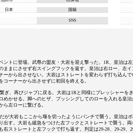
日本
国籍
SNS
ベントに登場。武尊の盟友・大岩を迎え撃った。1R、皇治は
のままにさせず右スイングフックを返す。皇治は右ロー、左イ
ナーから出させない。大岩はストレートを変わらず打ち込んで
をコーナーから出させずに初回を終える。
繋ぎ、再びジャブに戻る。大岩は1Rと同様にプレッシャーを
ロめかせる。脚へのヒザ、プッシングしてのローを入れる皇治
から左ローに繋げる。
だが大岩もここから堰を切ったようにパンチで襲う。皇治はボ
り出す。大岩も緩急をつけた左フックとストレートで襲う。両
ストレートと左フックで打ち返す。判定は29-28、29-29、