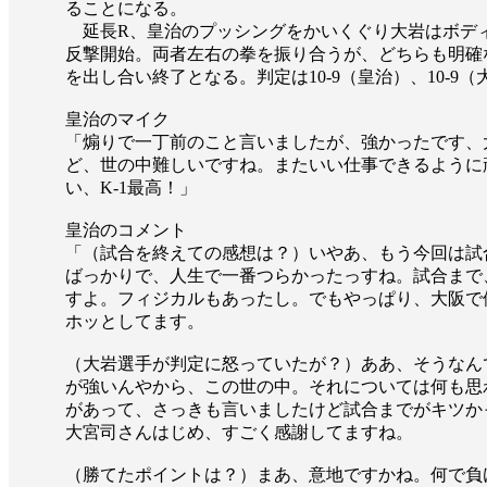
ることになる。
延長R、皇治のプッシングをかいくぐり大岩はボディ
反撃開始。両者左右の拳を振り合うが、どちらも明確
を出し合い終了となる。判定は10-9（皇治）、10-9
皇治のマイク
「煽りで一丁前のこと言いましたが、強かったです、
ど、世の中難しいですね。またいい仕事できるように
い、K-1最高！」
皇治のコメント
「（試合を終えての感想は？）いやあ、もう今回は試
ばっかりで、人生で一番つらかったっすね。試合まで
すよ。フィジカルもあったし。でもやっぱり、大阪で
ホッとしてます。
（大岩選手が判定に怒っていたが？）ああ、そうなん
が強いんやから、この世の中。それについては何も思
があって、さっきも言いましたけど試合までがキツか
大宮司さんはじめ、すごく感謝してますね。
（勝てたポイントは？）まあ、意地ですかね。何で負