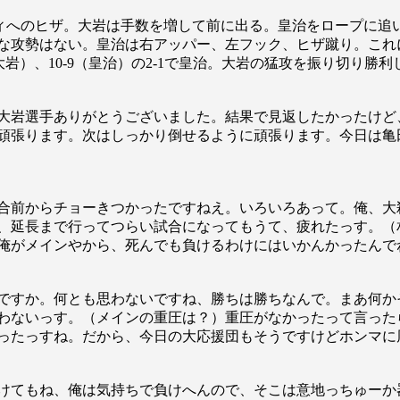
へのヒザ。大岩は手数を増して前に出る。皇治をロープに追
な攻勢はない。皇治は右アッパー、左フック、ヒザ蹴り。これ
（大岩）、10-9（皇治）の2-1で皇治。大岩の猛攻を振り切り勝利
大岩選手ありがとうございました。結果で見返したかったけど
頑張ります。次はしっかり倒せるように頑張ります。今日は亀
合前からチョーきつかったですねえ。いろいろあって。俺、大
、延長まで行ってつらい試合になってもうて、疲れたっす。（
俺がメインやから、死んでも負けるわけにはいかんかったんで
総合トップ
ですか。何とも思わないですね、勝ちは勝ちなんで。まあ何か
K-1 WGP
わないっす。（メインの重圧は？）重圧がなかったって言った
Krush
Krush-EX
ったっすね。だから、今日の大応援団もそうですけどホンマに
K-1
アマチュ
K-1
甲子園・
K-1 AWAR
K-
けてもね、俺は気持ちで負けへんので、そこは意地っちゅーか