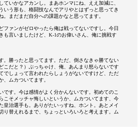
）
Facebook(JP)
していかなアカンし。まあホンマにね、ええ加減に、
チケッ
X(En)
ういう形も、格闘技なんでアリやとはずっと思ってき
）
Instagram(EN)
はね。まだまだ自分への課題かなと思ってます。
ポスタ
Youtube(EN)
Podcast(EN)
真）
weibo(CH)
どファンがゼロやったら俺は戦ってないですし。今日
画）
Official site(EN)
も言いましたけど、K-1のお偉いさん、俺に挑戦す
-1ジ
ァンクラ
K-1
の理念
K-1
とは
す。勝ったと思ってます。ただ、倒さなきゃ勝てない
K-1 WGP
とは
どこだと？）ぶっちゃけ、俺、あんまり怒らないです
Krush
とは
Krush-EX
とは
てでしょって言われたらしょうがないですけど、ただ
K-1
アマチュアとは
か、ムカついてます。
公式ルー
K-
甲子園・カレッジ
1
とは
ルール
いです。今は感情がよく分かんないです。初めてのこ
K-1 AWARDS
とは
公式ルー
■ ガールズ
らこそメッチャ悔しいというか、ムカついてます、今
ガールズ一
アルー
た皇治選手も。ありがたいっすね、ホント。あとメイ
覧
切り替えれるまで、ちょっといろいろと考えます。ム
K-
ガール
カレッジ
1
ズ
Krush
ガー
ルズ