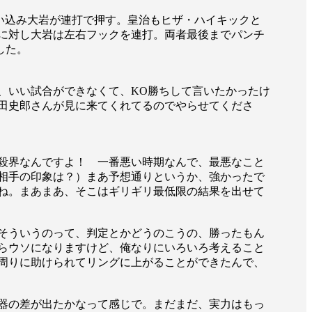
い込み大岩が連打で押す。皇治もヒザ・ハイキックと
に対し大岩は左右フックを連打。両者最後までパンチ
した。
、いい試合ができなくて、KO勝ちして言いたかったけ
田史郎さんが見に来てくれてるのでやらせてくださ
殺界なんですよ！ 一番悪い時期なんで、最悪なこと
相手の印象は？）まあ予想通りというか、強かったで
ね。まあまあ、そこはギリギリ最低限の結果を出せて
一覧
そういうのって、判定とかどうのこうの、勝ったもん
X(JP)
らウソになりますけど、俺なりにいろいろ考えること
X(Krush)
X(アマチュア大会)
周りに助けられてリングに上がることができたんで、
ア
Instagram(JP)
カレッジ
TikTok(JP)
DS
LINE(JP)
（グッ
Youtube(JP)
器の差が出たかなって感じで。まだまだ、実力はもっ