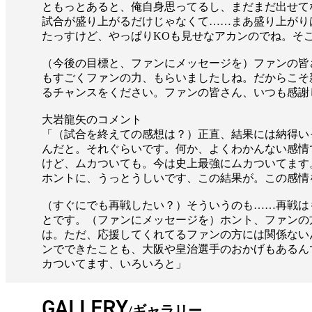
ともっとあると、俺自身思ってるし、まだまだ出せて
試合が盛り上がるだけじゃなくて……まあ盛り上がり
たっすけど、やっぱりKOも見せなアカンのでね。そ
（今後の目標と、ファンにメッセージを）ファンの皆
もすごくファンの力、もらいましたしね。だからこそ
るチャンスをください。ファンの皆さん、いつも感謝
大岩龍矢のコメント
「（試合を終えての感想は？）正直、結果には納得い
んだと。それぐらいです。何か、よくわかんない感情
けど、ムカついても。今は史上最強にムカついてます
ホントに、うっとうしいです、この結果が。この感情
（すぐにでも再戦したい？）そういうのも……再戦は
とです。（ファンにメッセージを）ホント、ファンの
は。ただ、応援してくれてるファンの方には関係ない
ンでできたことも、大阪や皇治選手のおかげもあるん
カついてます、いろいろと」
GALLERY
ギャラリー