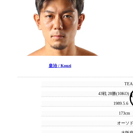
皇治 / Kouzi
TEA
1
43戦 28勝(10KO) 
1989.5.6
173cm 
オーソ
大阪