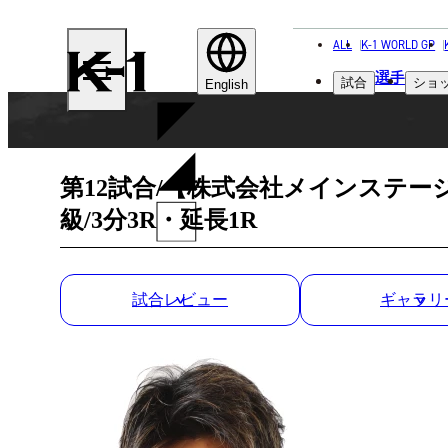
ALL
K-1 WORLD GP
K-
選手
試合
ショ
1
English
第12試合/【株式会社メインステージ
級/3分3R・延長1R
試合レビュー
ギャラリ