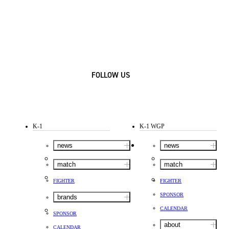
FOLLOW US
K-1
K-1 WGP
news
news
match
match
FIGHTER
FIGHTER
SPONSOR
brands
CALENDAR
SPONSOR
about
CALENDAR