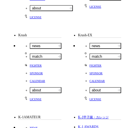
LICENSE
about
LICENSE
Krush
Krush-EX
news
news
match
match
FIGHTER
FIGHTER
SPONSOR
SPONSOR
CALENDAR
CALENDAR
about
about
LICENSE
LICENSE
K-1AMATEUR
K-1
甲子園・カレッジ
K-1 AWARDS
NEWS