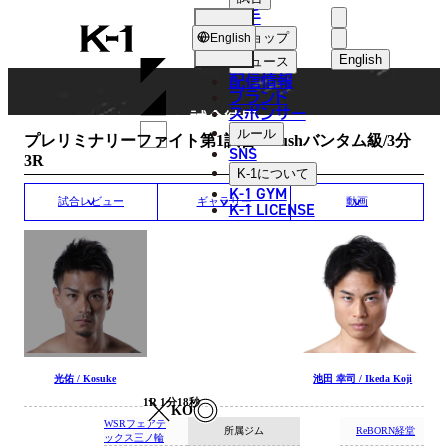
選手
MATCH RESULT
K-
ショップ
English
1
English
ニュース
配信情報
日本語
ブランド
スポンサー
試合結果
English
ルール
プレリミナリーファイト第1試合/Krushバンタム級/3分
SNS
3R
한국어
K-1
について
K-1 GYM
中文（简体
試合レビュー
ギャラリー
動画
K-1 LICENSE
中文（繁體
ไทย
العربية
光佑 / Kosuke
池田 幸司 / Ikeda Koji
1R 1分18秒
KO
WSRフェアテ
所属ジム
ReBORN経堂
ックス三ノ輪