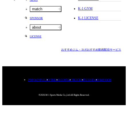
K-1 GYM
match
K-1 LICENSE
SPONSOR
about
LICENSE
おすすめジム・ヨガ
おすすめ動画配信サービス
PRIVACYPOLICY
TERMS
CONTACT
RECRUIT
COMPANY
MISSION
©2026.M-1 Sports Media Co.,Ltd.All Rights Reserved.