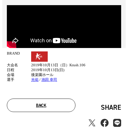
BRAND
試
合
大会名
2019年10月13日（日）Krush.106
情
日程
2019年10月13日(日)
報
会場
後楽園ホール
選手
光佑
/
池田 幸司
BACK
SHARE