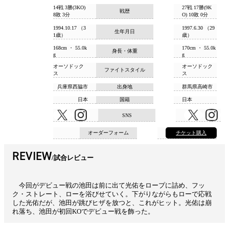
14戦 3勝(3KO)
27戦 17勝(9K
戦歴
8敗 3分
O) 10敗 0分
1994.10.17 （3
1997.6.30 （29
生年月日
1歳）
歳）
168cm ・ 55.0k
170cm ・ 55.0k
身長・体重
g
g
オーソドック
オーソドック
ファイトスタイル
ス
ス
兵庫県西脇市
出身地
群馬県高崎市
日本
国籍
日本
SNS
オーダーフォーム
チケット購入
REVIEW
試合レビュー
今回がデビュー戦の池田は前に出て光佑をロープに詰め、フッ
ク・ストレート、ローを浴びせていく。下がりながらもローで応戦
した光佑だが、池田が跳びヒザを放つと、これがヒット。光佑は崩
れ落ち、池田が初回KOでデビュー戦を飾った。