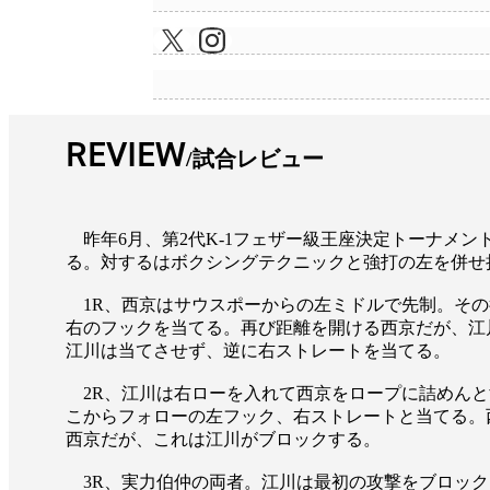
REVIEW
試合レビュー
昨年6月、第2代K-1フェザー級王座決定トーナメン
る。対するはボクシングテクニックと強打の左を併せ持
1R、西京はサウスポーからの左ミドルで先制。その
右のフックを当てる。再び距離を開ける西京だが、江
江川は当てさせず、逆に右ストレートを当てる。
2R、江川は右ローを入れて西京をロープに詰めんと
こからフォローの左フック、右ストレートと当てる。
西京だが、これは江川がブロックする。
3R、実力伯仲の両者。江川は最初の攻撃をブロック