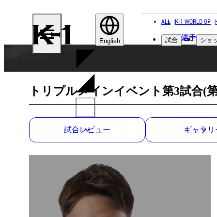
ALL
K-1 WORLD GP
K-
選手
試合
ショ
1
English
トリプルメインイベント第3試合(第9
試合レビュー
ギャラリ