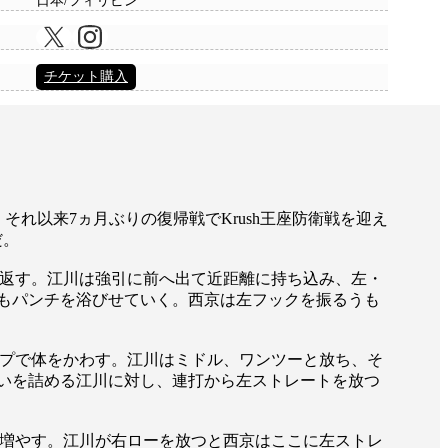
日本/フィリピン
チケット購入
れ以来7ヵ月ぶりの復帰戦でKrush王座防衛戦を迎え
だ。
返す。江川は強引に前へ出て近距離に持ち込み、左・
もパンチを浴びせていく。西京は左フックを振るうも
プで体をかわす。江川はミドル、ワンツーと放ち、そ
いを詰める江川に対し、連打から左ストレートを放つ
増やす。江川が右ローを放つと西京はここに左ストレ