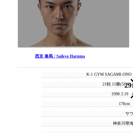
西京 春馬 / Saikyo Haruma
K-1 GYM SAGAMI-ONO
29
21戦 15勝(5KO)
1998.3.19
170cm 
サ
神奈川県