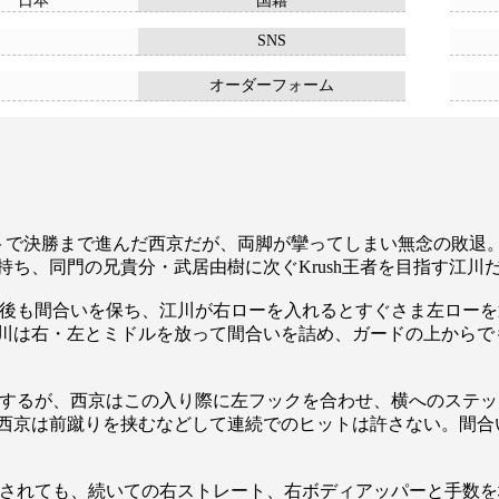
日本
国籍
SNS
オーダーフォーム
トで決勝まで進んだ西京だが、両脚が攣ってしまい無念の敗退。そ
ち、同門の兄貴分・武居由樹に次ぐKrush王者を目指す江川
後も間合いを保ち、江川が右ローを入れるとすぐさま左ローを
川は右・左とミドルを放って間合いを詰め、ガードの上からで
するが、西京はこの入り際に左フックを合わせ、横へのステッ
西京は前蹴りを挟むなどして連続でのヒットは許さない。間合
されても、続いての右ストレート、右ボディアッパーと手数を