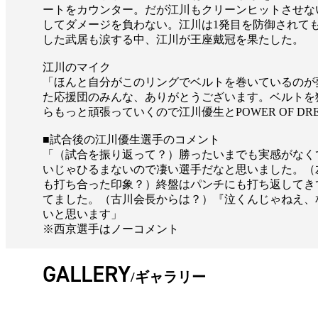
ートをカウンター。だが江川もクリーンヒットさせな
してダメージを負わない。江川は1発目を防御されても、2
した武居も涙する中、江川が王座戴冠を果たした。
江川のマイク
「ほんと自分がこのリングでベルトを巻いているのが夢
た応援団のみんな、ありがとうございます。ベルトを
らもっと頑張っていくので江川優生とPOWER OF D
■試合後の江川優生選手のコメント
「（試合を振り返って？）勝ったいまでも実感がなく
いじゃひるまないので凄い選手だなと思いました。（
も打ち合った印象？）終盤はパンチにも打ち返してき
てました。（古川会長からは？）『泣くんじゃねえ、
いと思います」
※西京選手はノーコメント
GALLERY
ギャラリー