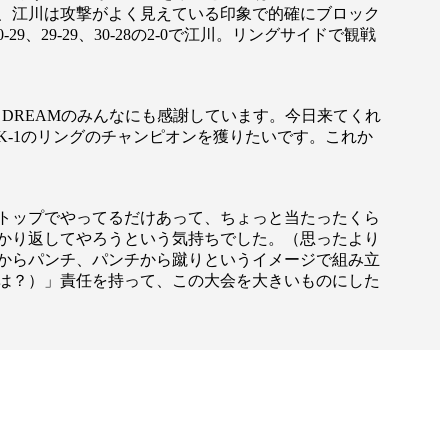
、江川は攻撃がよく見えている印象で的確にブロック
9-29、30-28の2-0で江川。リングサイドで観戦
 DREAMのみんなにも感謝しています。今日来てくれ
-1のリングのチャンピオンを獲りたいです。これか
トップでやってるだけあって、ちょっと当たったくら
かり返してやろうという気持ちでした。（思ったより
からパンチ、パンチから蹴りというイメージで組み立
は？）」責任を持って、この大会を大きいものにした
一覧
X(JP)
X(Krush)
X(アマチュア大会)
ア
Instagram(JP)
カレッジ
TikTok(JP)
DS
LINE(JP)
（グッ
Youtube(JP)