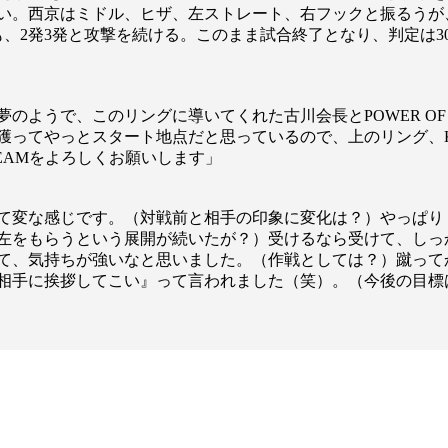
い。西京はミドル、ヒザ、左ストレート、右フックと振るうが
発3発と攻撃を続ける。このまま試合終了となり、判定は30-29、2
のようで、このリングに導いてくれた古川会長とPOWER OF
獲ってやっとスタート地点だと思っているので、上のリング、K
REAMをよろしくお願いします」
て変な感じです。（対戦前と相手の印象に変化は？）やっぱり
左をもらうという展開が続いたが？）受けるなら受けて、しっ
て、気持ちが強いなと思いました。（作戦としては？）蹴って
相手に挨拶してこい』って言われました（笑）。（今後の目標
総合トップ
K-1 WGP
Krush
Krush-EX
K-1
アマチュ
K-1
甲子園・
K-1 AWAR
K-