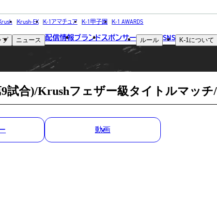
MATCH RESULT
Krush
Krush-EX
K-1アマチュア
K-1甲子園
K-1 AWARDS
配信情報
ブランド
スポンサー
SNS
ップ
ニュース
ルール
K-1
について
試合結果
試合)/Krushフェザー級タイトルマッチ/
ー
動画