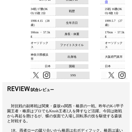
侍
34戦 17勝(3K
25戦 16勝(3K
戦歴
O) 15敗 2分
O) 8敗 1分
1998.4.15 （28
1999.5.7 （27
生年月日
歳）
歳）
166cm ・ 57.5k
170cm ・ 57.5k
身長・体重
g
g
オーソドック
オーソドック
ファイトスタイル
ス
ス
神奈川県横浜
出身地
大阪府門真市
市
日本
国籍
日本
SNS
REVIEW
試合レビュー
対抗戦の副将戦は関東・森坂vs関西・椿原の一戦。昨年のK-1甲子
園王者・椿原はプロでもKrush王者2人を降すなど活躍。今回は敗戦
から再起を懸けるが、蝶の仮面で入場し回転系の技を駆使する森坂
と対戦する。
1R、両者ローの蹴り合いから椿原は右ボディフック。椿原は遠い