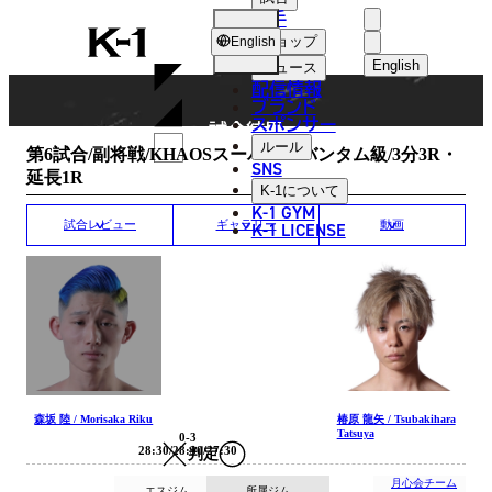
選手
MATCH RESULT
K-
ショップ
English
1
English
ニュース
配信情報
日本語
ブランド
スポンサー
試合結果
English
ルール
第6試合/副将戦/KHAOSスーパー・バンタム級/3分3R・
SNS
延長1R
한국어
K-1
について
K-1 GYM
中文（简体
K-1 LICENSE
試合レビュー
ギャラリー
動画
中文（繁體
ไทย
العربية
森坂 陸 / Morisaka Riku
椿原 龍矢 / Tsubakihara
Tatsuya
0-3
28:30/28:30/27:30
判定
月心会チーム
エスジム
所属ジム