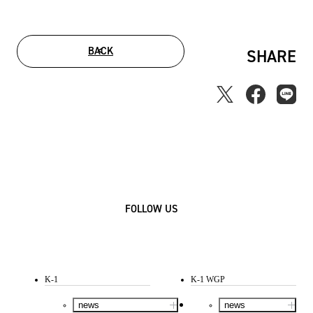
BACK
SHARE
FOLLOW US
K-1
K-1 WGP
news
news