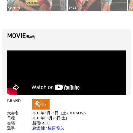
MOVIE
動画
BRAND
試
合
大会名
2018年5月26日（土）KHAOS.5
情
日程
2018年05月26日(土)
報
会場
新宿FACE
選手
森坂 陸
/
椿原 龍矢