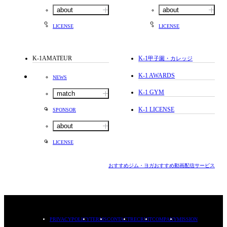
about
about
LICENSE
LICENSE
K-1AMATEUR
K-1
甲子園・カレッジ
K-1 AWARDS
NEWS
K-1 GYM
match
K-1 LICENSE
SPONSOR
about
LICENSE
おすすめジム・ヨガ
おすすめ動画配信サービス
PRIVACYPOLICY
TERMS
CONTACT
RECRUIT
COMPANY
MISSION