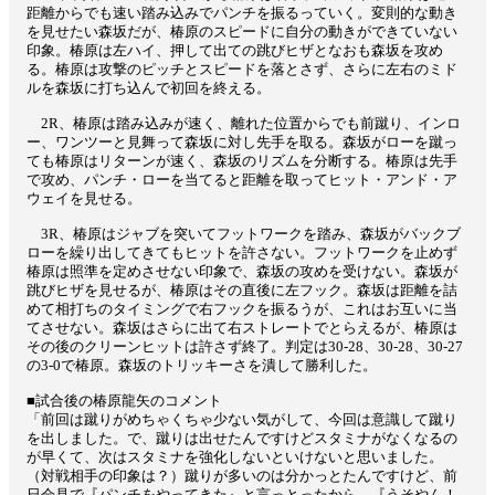
距離からでも速い踏み込みでパンチを振るっていく。変則的な動き
を見せたい森坂だが、椿原のスピードに自分の動きができていない
印象。椿原は左ハイ、押して出ての跳びヒザとなおも森坂を攻め
る。椿原は攻撃のピッチとスピードを落とさず、さらに左右のミド
ルを森坂に打ち込んで初回を終える。
2R、椿原は踏み込みが速く、離れた位置からでも前蹴り、インロ
ー、ワンツーと見舞って森坂に対し先手を取る。森坂がローを蹴っ
ても椿原はリターンが速く、森坂のリズムを分断する。椿原は先手
で攻め、パンチ・ローを当てると距離を取ってヒット・アンド・ア
ウェイを見せる。
3R、椿原はジャブを突いてフットワークを踏み、森坂がバックブ
ローを繰り出してきてもヒットを許さない。フットワークを止めず
椿原は照準を定めさせない印象で、森坂の攻めを受けない。森坂が
跳びヒザを見せるが、椿原はその直後に左フック。森坂は距離を詰
めて相打ちのタイミングで右フックを振るうが、これはお互いに当
てさせない。森坂はさらに出て右ストレートでとらえるが、椿原は
その後のクリーンヒットは許さず終了。判定は30-28、30-28、30-27
の3-0で椿原。森坂のトリッキーさを潰して勝利した。
■試合後の椿原龍矢のコメント
「前回は蹴りがめちゃくちゃ少ない気がして、今回は意識して蹴り
を出しました。で、蹴りは出せたんですけどスタミナがなくなるの
が早くて、次はスタミナを強化しないといけないと思いました。
（対戦相手の印象は？）蹴りが多いのは分かっとたんですけど、前
日会見で『パンチをやってきた』と言っとったから…『うそやん！