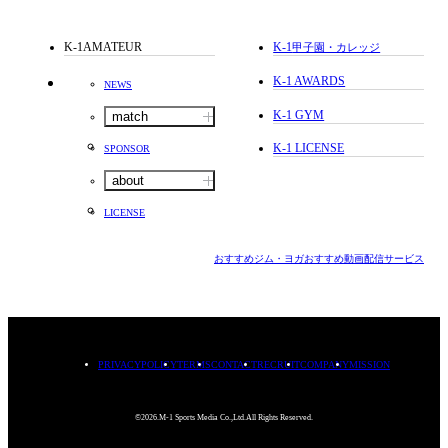
K-1AMATEUR
K-1
甲子園・カレッジ
K-1 AWARDS
NEWS
K-1 GYM
match
K-1 LICENSE
SPONSOR
about
LICENSE
おすすめジム・ヨガ
おすすめ動画配信サービス
PRIVACYPOLICY
TERMS
CONTACT
RECRUIT
COMPANY
MISSION
©2026.M-1 Sports Media Co.,Ltd.All Rights Reserved.