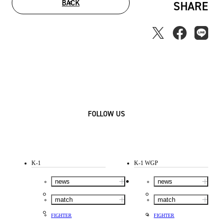
BACK
SHARE
FOLLOW US
K-1
K-1 WGP
news
news
match
match
FIGHTER
FIGHTER