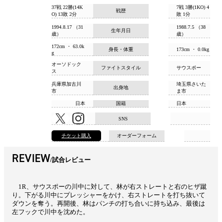
37戦 22勝(14K
7戦 3勝(1KO) 4
戦歴
O) 13敗 2分
敗 1分
1994.8.17 （31
1988.7.5 （38
生年月日
歳）
歳）
172cm ・ 63.0k
身長・体重
173cm ・ 0.0kg
g
オーソドック
ファイトスタイル
サウスポー
ス
兵庫県加古川
埼玉県さいた
出身地
市
ま市
日本
国籍
日本
SNS
チケット購入
オーダーフォーム
REVIEW
試合レビュー
1R、サウスポーの川中に対して、林が右ストレートと右のヒザ蹴
り。下がる川中にプレッシャーをかけ、右ストレートを打ち抜いて
ダウンを奪う。再開後、林はパンチの打ち合いに持ち込み、最後は
左フックで川中を沈めた。