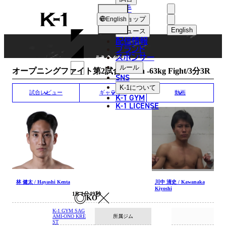
選手
MATCH RESULT
K-
ショップ
English
1
English
ニュース
配信情報
日本語
ブランド
スポンサー
試合結果
English
ルール
オープニングファイト第2試合/Krush -63kg Fight/3分3R
SNS
한국어
K-1
について
試合レビュー
ギャラリー
動画
K-1 GYM
中文（简体
K-1 LICENSE
中文（繁體
ไทย
العربية
林 健太 / Hayashi Kenta
川中 清史 / Kawanaka
Kiyoshi
1R 1分49秒
KO
K-1 GYM SAG
所属ジム
AMI-ONO KRE
ST