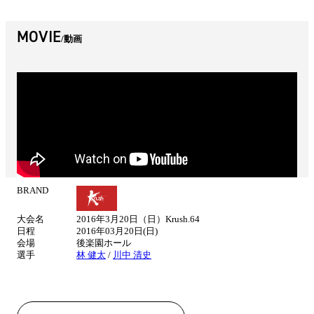
MOVIE
動画
BRAND
試
合
大会名
2016年3月20日（日）Krush.64
情
日程
2016年03月20日(日)
報
会場
後楽園ホール
選手
林 健太
/
川中 清史