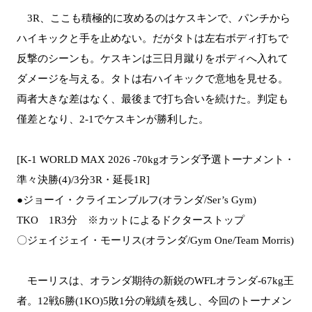
3R、ここも積極的に攻めるのはケスキンで、パンチから
ハイキックと手を止めない。だがタトは左右ボディ打ちで
反撃のシーンも。ケスキンは三日月蹴りをボディへ入れて
ダメージを与える。タトは右ハイキックで意地を見せる。
両者大きな差はなく、最後まで打ち合いを続けた。判定も
僅差となり、2-1でケスキンが勝利した。
[K-1 WORLD MAX 2026 -70kgオランダ予選トーナメント・
準々決勝(4)/3分3R・延長1R]
●ジョーイ・クライエンブルフ(オランダ/Ser’s Gym)
TKO 1R3分 ※カットによるドクターストップ
〇ジェイジェイ・モーリス(オランダ/Gym One/Team Morris)
モーリスは、オランダ期待の新鋭のWFLオランダ-67kg王
者。12戦6勝(1KO)5敗1分の戦績を残し、今回のトーナメン