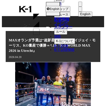
選手
NEWS
K-
ショップ
English
1
English
ニュース
配信情報
日本語
ブランド
スポンサー
ニュース
English
ルール
SNS
한국어
MAXオランダ予選は“超新星”誕生！ジェイジェイ・モ
K-1
について
K-1 GYM
ーリス、KO量産で優勝＝4.19『K-1 WORLD MAX
中文（简体
K-1 LICENSE
2026 in Utrecht』
中文（繁體
2026.04.20
ไทย
العربية