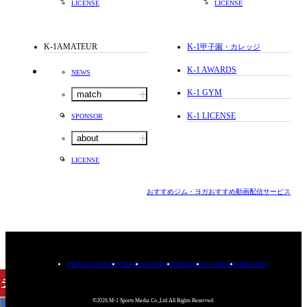
LICENSE
LICENSE
K-1AMATEUR
K-1
甲子園・カレッジ
K-1 AWARDS
NEWS
K-1 GYM
match
K-1 LICENSE
SPONSOR
about
LICENSE
おすすめジム・ヨガ
おすすめ動画配信サービス
PRIVACYPOLICY
TERMS
CONTACT
RECRUIT
COMPANY
MISSION
チケット
購入
©2026.M-1 Sports Media Co.,Ltd.All Rights Reserved.