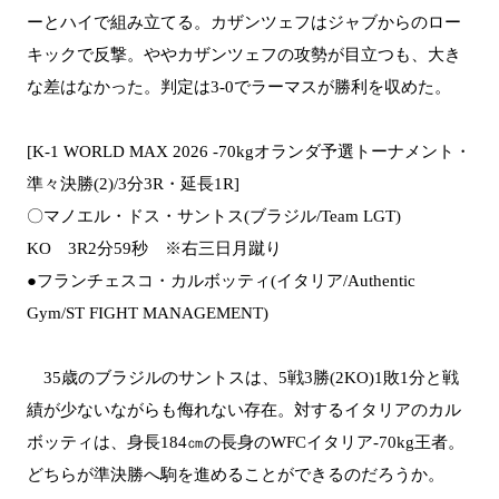
ーとハイで組み立てる。カザンツェフはジャブからのロー
キックで反撃。ややカザンツェフの攻勢が目立つも、大き
な差はなかった。判定は3-0でラーマスが勝利を収めた。
[K-1 WORLD MAX 2026 -70kgオランダ予選トーナメント・
準々決勝(2)/3分3R・延長1R]
〇マノエル・ドス・サントス(ブラジル/Team LGT)
KO 3R2分59秒 ※右三日月蹴り
●フランチェスコ・カルボッティ(イタリア/Authentic
Gym/ST FIGHT MANAGEMENT)
35歳のブラジルのサントスは、5戦3勝(2KO)1敗1分と戦
績が少ないながらも侮れない存在。対するイタリアのカル
ボッティは、身長184㎝の長身のWFCイタリア-70kg王者。
どちらが準決勝へ駒を進めることができるのだろうか。