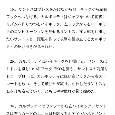
1R、サントスはプレスをかけながらローキックから左右
フックへつなげる。カルボッティはジャブをついて前後に
リズムを作りつつ右ハイキック。左フックから右ローキッ
クのコンビネーションを見せるサントス。接近戦を仕掛け
たいサントスと、距離を作って攻撃を組み立てるカルボッ
ティの駆け引きが見られた。
2R、カルボッティはハイキックを仕掛ける。サントスは
ミドルを蹴りつつ右フックでKOを狙う。サントスの前蹴り
もローブローに。カルボッティは鋭い左フックから右スト
レートを放つ。そして飛びヒザ蹴り。かわしたサントスは
右を打ち込んでいく。ともにやや疲れが見え始めた。
3R、カルボッティはワンツーから左ハイキック。サント
スは右もガードの上。三日月蹴りをボディへいれるサント