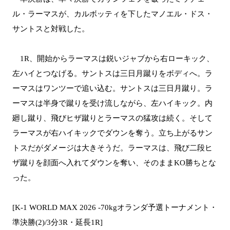
ル・ラーマスが、カルボッティを下したマノエル・ドス・
サントスと対戦した。
1R、開始からラーマスは鋭いジャブから右ローキック、
左ハイとつなげる。サントスは三日月蹴りをボディへ。ラ
ーマスはワンツーで追い込む。サントスは三日月蹴り。ラ
ーマスは半身で蹴りを受け流しながら、左ハイキック。内
廻し蹴り、飛びヒザ蹴りとラーマスの猛攻は続く。そして
ラーマスが右ハイキックでダウンを奪う。立ち上がるサン
トスだがダメージは大きそうだ。ラーマスは、飛び二段ヒ
ザ蹴りを顔面へ入れてダウンを奪い、そのままKO勝ちとな
った。
[K-1 WORLD MAX 2026 -70kgオランダ予選トーナメント・
準決勝(2)/3分3R・延長1R]