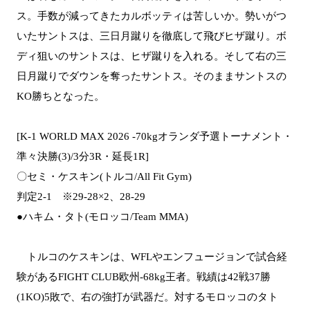
ス。手数が減ってきたカルボッティは苦しいか。勢いがつ
いたサントスは、三日月蹴りを徹底して飛びヒザ蹴り。ボ
ディ狙いのサントスは、ヒザ蹴りを入れる。そして右の三
日月蹴りでダウンを奪ったサントス。そのままサントスの
KO勝ちとなった。
[K-1 WORLD MAX 2026 -70kgオランダ予選トーナメント・
準々決勝(3)/3分3R・延長1R]
〇セミ・ケスキン(トルコ/All Fit Gym)
判定2-1 ※29-28×2、28-29
●ハキム・タト(モロッコ/Team MMA)
トルコのケスキンは、WFLやエンフュージョンで試合経
験があるFIGHT CLUB欧州-68kg王者。戦績は42戦37勝
(1KO)5敗で、右の強打が武器だ。対するモロッコのタト