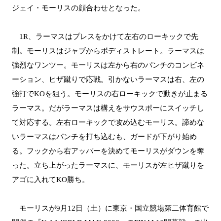
ジェイ・モーリスの顔合わせとなった。
1R、ラーマスはプレスをかけて左右のローキックで先
制。モーリスはジャブからボディストレート。ラーマスは
強烈なワンツー。モーリスは左から右のパンチのコンビネ
ーション、ヒザ蹴りで応戦。引かないラーマスは右、左の
強打でKOを狙う。モーリスの右ローキックで動きが止まる
ラーマス。だがラーマスは構えをサウスポーにスイッチし
て対応する。左右ローキックで攻め込むモーリス。諦めな
いラーマスはパンチを打ち込むも、ガードが下がり始め
る。フックから右アッパーを決めてモーリスがダウンを奪
った。立ち上がったラーマスに、モーリスが左ヒザ蹴りを
アゴに入れてKO勝ち。
モーリスが9月12日（土）に東京・国立競場第二体育館で