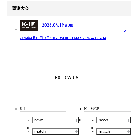
関連大会
2026.04.19
(SUN)
2026年4月19日（日）K-1 WORLD MAX 2026 in Utrecht
FOLLOW US
K-1
K-1 WGP
news
news
match
match