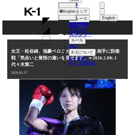
選手
NEWS
K-
ショップ
English
1
English
ニュース
配信情報
日本語
ブランド
スポンサー
ニュース
English
ルール
SNS
한국어
女王・松谷綺、強豪ベロニカ・ロドリゲス相手に防衛
K-1
について
K-1 GYM
戦「気合いと覚悟の違いを見せます」＝2026.2.8K-1
中文（简体
K-1 LICENSE
代々木第二
中文（繁體
2026.01.27
ไทย
العربية