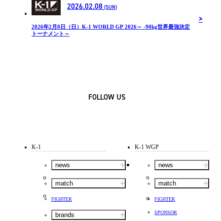
2026.02.08
(SUN)
2026年2月8日（日）K-1 WORLD GP 2026～ -90kg世界最強決定
トーナメント～
FOLLOW US
K-1
K-1 WGP
news
news
match
match
FIGHTER
FIGHTER
SPONSOR
brands