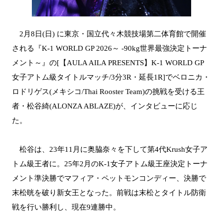
2月8日(日) に東京・国立代々木競技場第二体育館で開催
される『K-1 WORLD GP 2026～ -90kg世界最強決定トーナ
メント～』の[【AULA AILA PRESENTS】K-1 WORLD GP
女子アトム級タイトルマッチ/3分3R・延長1R]でベロニカ・
ロドリゲス(メキシコ/Thai Rooster Team)の挑戦を受ける王
者・松谷綺(ALONZA ABLAZE)が、インタビューに応じ
た。
松谷は、23年11月に奥脇奈々を下して第4代Krush女子ア
トム級王者に。25年2月のK-1女子アトム級王座決定トーナ
メント準決勝でマフィア・ペットモンコンディー、決勝で
末松晄を破り新女王となった。前戦は末松とタイトル防衛
戦を行い勝利し、現在9連勝中。