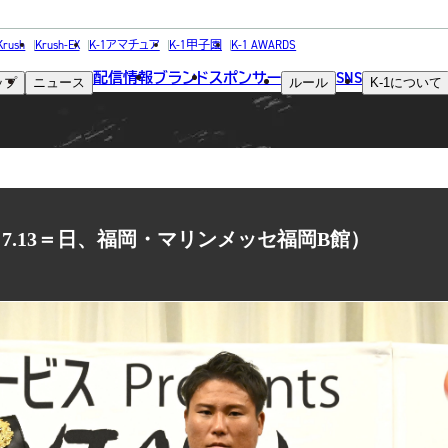
NEWS
Krush
Krush-EX
K-1アマチュア
K-1甲子園
K-1 AWARDS
配信情報
ブランド
スポンサー
SNS
ップ
ニュース
ルール
K-1
について
ニュース
ト（7.13＝日、福岡・マリンメッセ福岡B館）