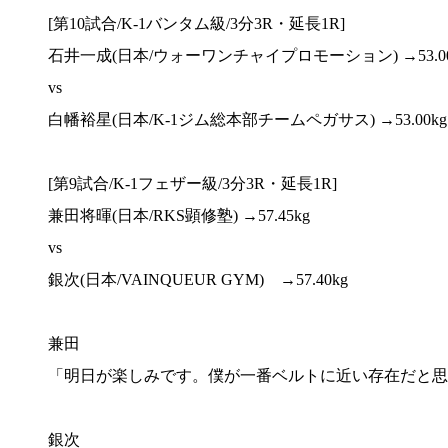
[第10試合/K-1バンタム級/3分3R・延長1R]
石井一成(日本/ウォーワンチャイプロモーション) →53.00
vs
白幡裕星(日本/K-1ジム総本部チームペガサス) →53.00kg
[第9試合/K-1フェザー級/3分3R・延長1R]
兼田将暉(日本/RKS顕修塾) →57.45kg
vs
銀次(日本/VAINQUEUR GYM) →57.40kg
兼田
「明日が楽しみです。僕が一番ベルトに近い存在だと思
銀次