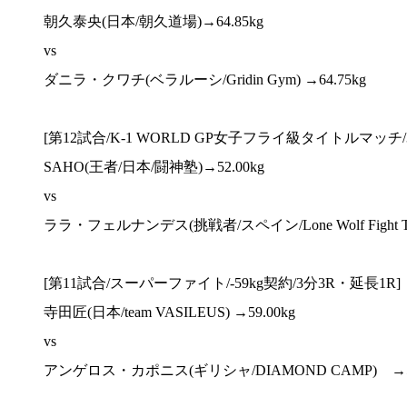
朝久泰央(日本/朝久道場)→64.85kg
vs
ダニラ・クワチ(ベラルーシ/Gridin Gym) →64.75kg
[第12試合/K-1 WORLD GP女子フライ級タイトルマッチ/
SAHO(王者/日本/闘神塾)→52.00kg
vs
ララ・フェルナンデス(挑戦者/スペイン/Lone Wolf Fight Tea
[第11試合/スーパーファイト/-59kg契約/3分3R・延長1R]
寺田匠(日本/team VASILEUS) →59.00kg
vs
アンゲロス・カポニス(ギリシャ/DIAMOND CAMP) →58