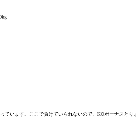
試合日程
試合結果
kg
チケット
グッズ
全て
イベント
トピックス
メディア
チケット・グッズ
読みもの
コラム
っています。ここで負けていられないので、KOボーナスとり