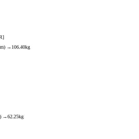
R]
 →106.40kg
総合トップ
K-1 WGP
Krush
Krush-EX
→62.25kg
K-1
アマチュ
K-1
甲子園・
K-1 AWAR
K-