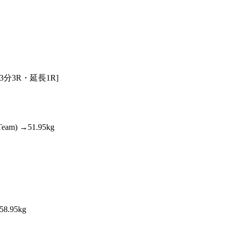
1.SHOP
ズ
K-
（
1.SHOP
ト
ギャラリー（
ー）
ギャラリー（写
ギャラリー（動
K-1
（K
GYM
ム）
K-
（フ
3分3R・延長1R]
1.CLUB
ブ）
m) →51.95kg
K-1 WGP
ル
Krush公式
Krush-EX
ル
K-1アマチュ
ル
K-1甲子園・
ルール
.95kg