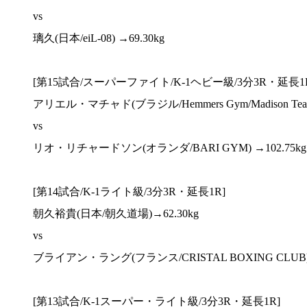
vs
璃久(日本/eiL-08) →69.30kg
[第15試合/スーパーファイト/K-1ヘビー級/3分3R・延長1
アリエル・マチャド(ブラジル/Hemmers Gym/Madison Team)
vs
リオ・リチャードソン(オランダ/BARI GYM) →102.75kg
[第14試合/K-1ライト級/3分3R・延長1R]
朝久裕貴(日本/朝久道場)→62.30kg
vs
ブライアン・ラング(フランス/CRISTAL BOXING CLUB) 
[第13試合/K-1スーパー・ライト級/3分3R・延長1R]