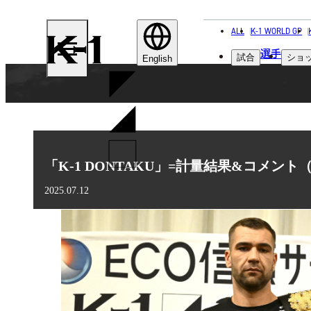
ALL
K-1 WORLD GP
K-
選手
試合
ショ
1
English
「K-1 DONTAKU」=計量結果&コメン
2025.07.12