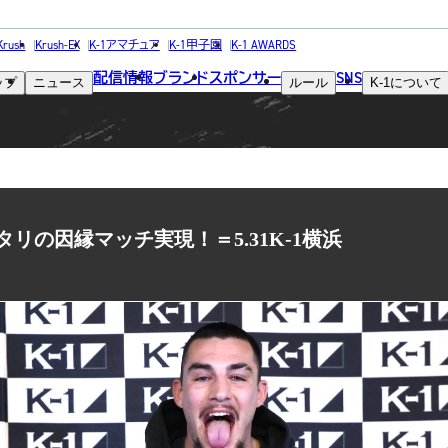
NEWS
Krush
Krush-EX
K-1アマチュア
K-1甲子園
K-1 AWARDS
配信情報
ブランド
スポンサー
SNS
ップ
ニュース
ルール
K-1
について
ニュース
リの因縁マッチ実現！＝5.31K-1横浜