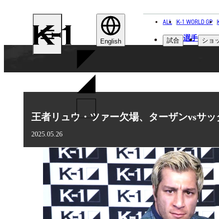
ALL
K-1 WORLD GP
K-
選手
試合
ショ
1
English
王者リュウ・ツァー欠場、ターザンvsサッタ
2025.05.26