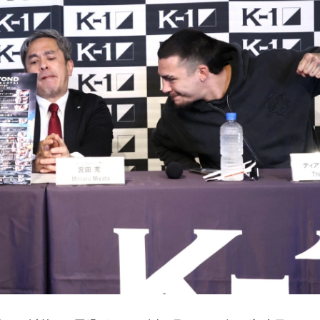
総合トップ
K-1 WGP
Krush
Krush-EX
K-1
アマチュ
K-1
甲子園・
K-1 AWAR
K-