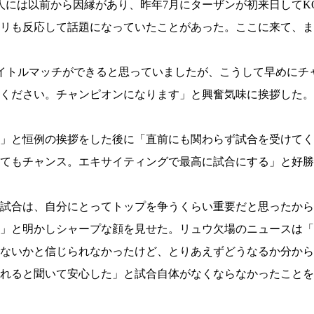
1.SHOP
ズ
には以前から因縁があり、昨年7月にターザンが初来日してK
K-
（
1.SHOP
ト
リも反応して話題になっていたことがあった。ここに来て、ま
ギャラリー（
ー）
ギャラリー（写
ギャラリー（動
イトルマッチができると思っていましたが、こうして早めにチ
K-1
（K
GYM
ム）
ください。チャンピオンになります」と興奮気味に挨拶した。
K-
（フ
1.CLUB
ブ）
」と恒例の挨拶をした後に「直前にも関わらず試合を受けてく
てもチャンス。エキサイティングで最高に試合にする」と好勝
K-1 WGP
ル
Krush公式
試合は、自分にとってトップを争うくらい重要だと思ったから
Krush-EX
ル
」と明かしシャープな顔を見せた。リュウ欠場のニュースは「
K-1アマチュ
ル
ないかと信じられなかったけど、とりあえずどうなるか分から
K-1甲子園・
ルール
れると聞いて安心した」と試合自体がなくならなかったことを