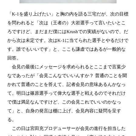
「K-1を盛り上げたい」と胸の内を語る三宅だが、次の目標
を問われると「次は（王者の）大岩選手って言いたいとこ
ろですけど、まだまだ僕にはKrushでの実績がないので、だ
から次は未定です。次はK-1に当てられた選手とやるだけで
す。誰でもいいです」と、ここも謙虚ではあるが一般的な
回答。
会見の最後にメッセージを求められるとここまで言葉少
なであったが「会見こんなでいいんすか？ 普通のことを聞
かれて普通のことを答えて、記者会見の意味あるんかなっ
て。明日は篠原選手って偉大な選手と戦えるのでそれだけ
で僕は満足なんですけど、この会見これでいいのかなっ
て」と、自身の発言は棚に上げ、会見内容に疑問を呈す
る。
この日は宮田充プロデューサーが会見の進行を担当した