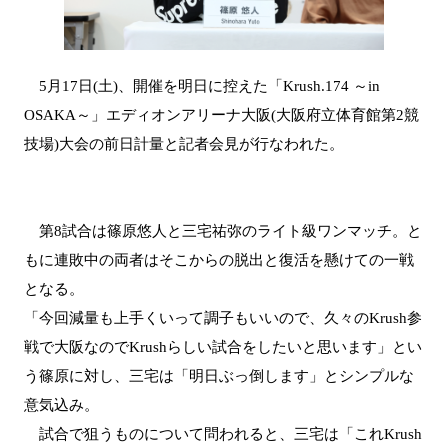
5月17日(土)、開催を明日に控えた「Krush.174 ～in
OSAKA～」エディオンアリーナ大阪(大阪府立体育館第2競
技場)大会の前日計量と記者会見が行なわれた。
第8試合は篠原悠人と三宅祐弥のライト級ワンマッチ。と
もに連敗中の両者はそこからの脱出と復活を懸けての一戦
となる。
「今回減量も上手くいって調子もいいので、久々のKrush参
戦で大阪なのでKrushらしい試合をしたいと思います」とい
う篠原に対し、三宅は「明日ぶっ倒します」とシンプルな
意気込み。
試合で狙うものについて問われると、三宅は「これKrush