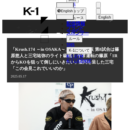
選手
NEWS
K-
ショップ
English
1
English
ニュース
配信情報
日本語
ブランド
スポンサー
ニュース
English
ルール
SNS
한국어
「Krush.174 ～in OSAKA～」5.18(日)大阪 第8試合は篠
K-1
について
K-1 GYM
原悠人と三宅祐弥のライト級戦！ 平常運転の篠原「1R
中文（简体
K-1 LICENSE
からKOを狙って倒しにいきたい」疑問を呈した三宅
「この会見これでいいのか」
中文（繁體
2025.05.17
ไทย
العربية