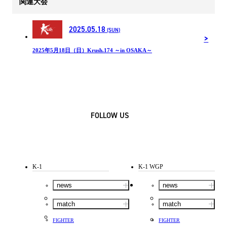
関連大会
2025.05.18
(SUN)
2025年5月18日（日）Krush.174 ～in OSAKA～
FOLLOW US
K-1
K-1 WGP
news
news
match
match
FIGHTER
FIGHTER