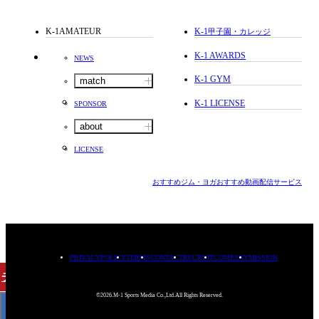
K-1AMATEUR
K-1
甲子園・カレッジ
K-1 AWARDS
NEWS
K-1 GYM
match
K-1 LICENSE
SPONSOR
about
LICENSE
おすすめジム・ヨガ
おすすめ動画配信サービス
PRIVACYPOLICY
TERMS
CONTACT
RECRUIT
COMPANY
MISSION
チケット
購入
©2026.M-1 Sports Media Co.,Ltd.All Rights Reserved.
< BACK