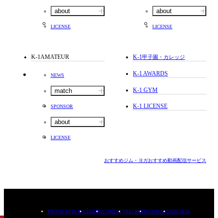
about
about
LICENSE
LICENSE
K-1AMATEUR
K-1
甲子園・カレッジ
K-1 AWARDS
NEWS
K-1 GYM
match
K-1 LICENSE
SPONSOR
about
LICENSE
おすすめジム・ヨガ
おすすめ動画配信サービス
PRIVACYPOLICY
TERMS
CONTACT
RECRUIT
COMPANY
MISSION