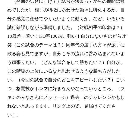
「（今回の試合に向けて）試合が決まってからの期間は短
めでしたが、相手の特徴にあわせた動きに特化するか、自
分の感覚に任せてやりたいように動くか、など、いろいろ
試行錯誤しながら準備しました。（対戦相手の印象は？）
18歳差、若い！KO率100\%、強い！自分にないものだらけ
笑（この試合のテーマは？）同年代の選手の方々が派手に
散る姿も見てますが、自分もその流れに呑み込まれないよ
う頑張りたい。（どんな試合をして勝ちたい？）自分が、
この階級の上位にいるなと思わせるような勝ち方がした
い。（今回の試合で自分のどこをアピールしたい？）こい
つ、格闘技がホンマに好きなんやなっていうところ。（フ
ァンのみなさんにメッセージ）過去一のチャレンジかもし
れないと思ってます。リング上の姿、見届けてくださ
い！」