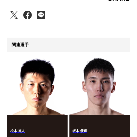
関連選手
松本 篤人
坂本 優輝