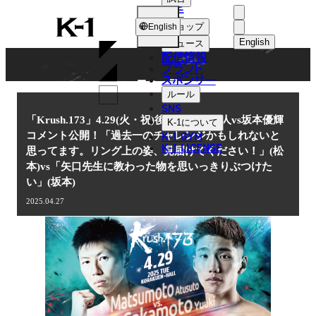
選手
NEWS
K-
ショップ
English
1
English
ニュース
配信情報
日本語
ブランド
スポンサー
ニュース
English
ルール
SNS
한국어
「Krush.173」4.29(火・祝)後楽園 松本篤人vs坂本優輝
K-1
について
K-1 GYM
コメント公開！「過去一のチャレンジかもしれないと
中文（简体
K-1 LICENSE
思ってます。リング上の姿、見届けてください！」(松
本)vs「矢口先生に教わった物を思いっきりぶつけた
中文（繁體
い」(坂本)
ไทย
2025.04.27
العربية