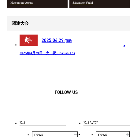
Matsumoto Atsuto
Sakamoto Yuuki
関連大会
2025.04.29
(TUE)
2025年4月29日（火・祝）Krush.173
FOLLOW US
K-1
K-1 WGP
news
news