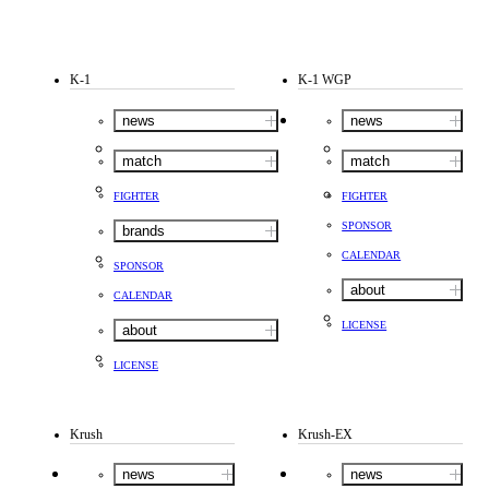
K-1
K-1 WGP
news
news
match
match
FIGHTER
FIGHTER
SPONSOR
brands
CALENDAR
SPONSOR
about
CALENDAR
LICENSE
about
LICENSE
Krush
Krush-EX
news
news