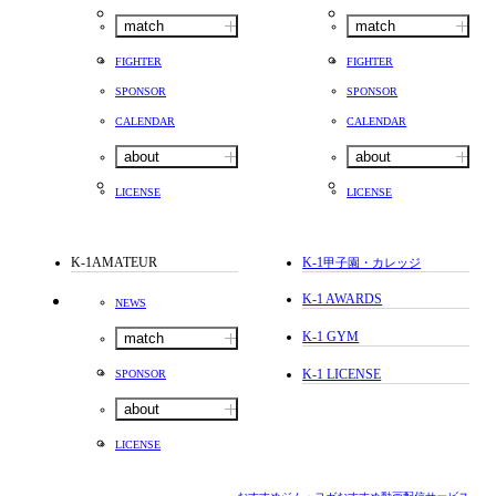
match
match
FIGHTER
FIGHTER
SPONSOR
SPONSOR
CALENDAR
CALENDAR
about
about
LICENSE
LICENSE
K-1AMATEUR
K-1
甲子園・カレッジ
K-1 AWARDS
NEWS
K-1 GYM
match
K-1 LICENSE
SPONSOR
about
LICENSE