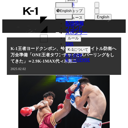
選手
NEWS
K-
ショップ
English
1
English
ニュース
配信情報
日本語
ブランド
スポンサー
ニュース
English
ルール
SNS
한국어
K-1王者ヨードクンポン、鈴木勇人とのタイトル防衛へ
K-1
について
K-1 GYM
万全準備「ONE王者タワンチャイとスパーリングをし
中文（简体
K-1 LICENSE
てきた」＝2.9K-1MAX代々木第二
中文（繁體
2025.02.02
ไทย
العربية