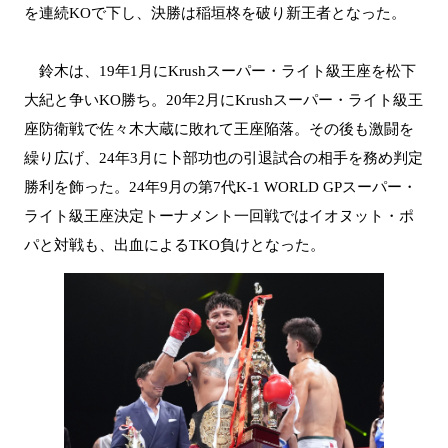
を連続KOで下し、決勝は稲垣柊を破り新王者となった。
鈴木は、19年1月にKrushスーパー・ライト級王座を松下
大紀と争いKO勝ち。20年2月にKrushスーパー・ライト級王
座防衛戦で佐々木大蔵に敗れて王座陥落。その後も激闘を
繰り広げ、24年3月に卜部功也の引退試合の相手を務め判定
勝利を飾った。24年9月の第7代K-1 WORLD GPスーパー・
ライト級王座決定トーナメント一回戦ではイオヌット・ポ
パと対戦も、出血によるTKO負けとなった。