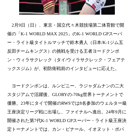
2月9日（日）、東京・国立代々木競技場第二体育館で開
催の「K-1 WORLD MAX 2025」のK-1 WORLD GPスーパ
ー・ライト級タイトルマッチで鈴木勇人（日本/K-1ジム五
反田チームキングス）の挑戦を受ける王者ヨードクンポ
ン・ウィラサクレック（タイ/ウィラサクレック・フェアテ
ックスジム）が、初防衛戦前のインタビューに応えた。
ヨードクンポンは、ルンピニー、ラジャダムナンの二大
スタジアムで活躍後、GLORYの-70kg世界トーナメントで
優勝。23年にタイで開催のRWSでは8名参加のウェルター級
王座決定リーグ戦に出場し、ファイナルへ進出。24年9月に
開催された第7代K-1 WORLD GPスーパー・ライト級王座決
定トーナメントでは、カン・ピナール、イオヌット・ポパ