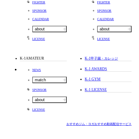
FIGHTER
FIGHTER
SPONSOR
SPONSOR
CALENDAR
CALENDAR
about
about
LICENSE
LICENSE
K-1AMATEUR
K-1
甲子園・カレッジ
K-1 AWARDS
NEWS
K-1 GYM
match
K-1 LICENSE
SPONSOR
about
LICENSE
おすすめジム・ヨガ
おすすめ動画配信サービス