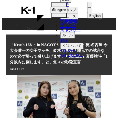
選手
NEWS
K-
ショップ
English
1
English
ニュース
配信情報
日本語
ブランド
スポンサー
ニュース
English
ルール
SNS
한국어
「Krush.168 ～in NAGOYA～」11.23(土・祝)名古屋 今
K-1
について
K-1 GYM
大会唯一の女子マッチ、鈴木万李弥「地元での試合な
中文（简体
K-1 LICENSE
ので必ず勝って盛り上げます」と意気込み 斎藤祐斗「1
分以内に倒します」と、堂々の秒殺宣言
中文（繁體
2024.11.22
ไทย
العربية