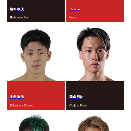
橋本 楓汰
Hotaru
Hashimoto Futa
Hotaru
中島 隆徳
岡嶋 形徒
Nakashima Takanori
Okajima Keito