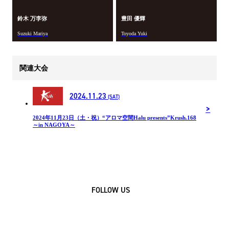
鈴木 万李弥
豊田 優輝
Suzuki Mariya
Toyoda Yuki
関連大会
2024.11.23
(SAT)
2024年11月23日（土・祝）“アロマ空間Halu presents”Krush.168
～in NAGOYA～
FOLLOW US