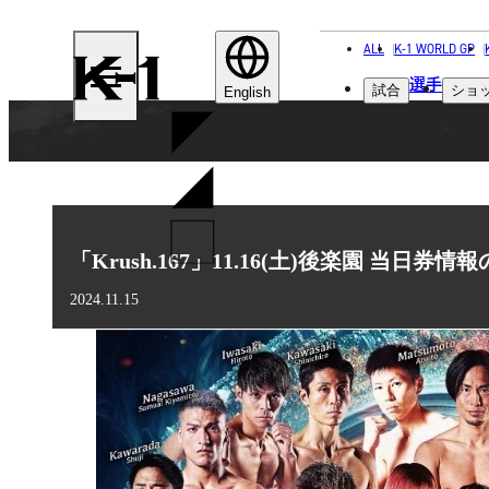
ALL
K-1 WORLD GP
K-
選手
試合
ショ
1
English
「Krush.167」11.16(土)後楽園 当日券
2024.11.15