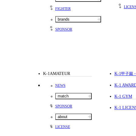
LICEN
FIGHTER
brands
SPONSOR
K-1AMATEUR
K-1
甲子園
K-1 AWAR
NEWS
match
K-1 GYM
SPONSOR
K-1 LICEN
about
LICENSE