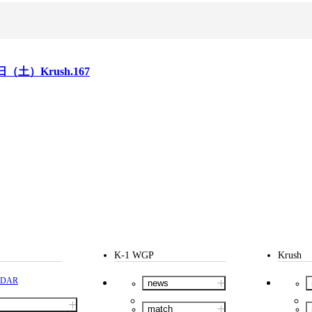
コラム
日（土）Krush.167
K-1 WGP
Krush
NDAR
news
match