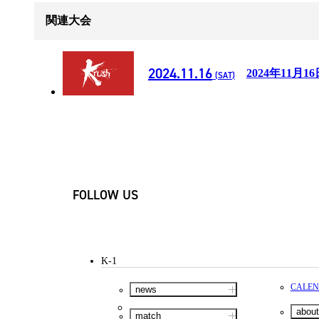
関連大会
2024.11.16
2024年11月16
(SAT)
FOLLOW US
K-1
CALE
news
about
match