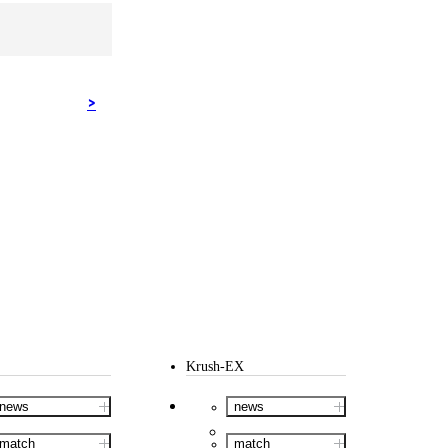
Krush-EX
news
news
match
match