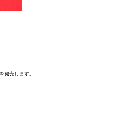
一覧
X(JP)
X(Krush)
X(アマチュア大会)
ア
Instagram(JP)
カレッジ
TikTok(JP)
DS
LINE(JP)
（グッ
Youtube(JP)
）
Facebook(JP)
チケッ
X(En)
）
Instagram(EN)
ポスタ
Youtube(EN)
Podcast(EN)
円】を発売します。
真）
weibo(CH)
画）
Official site(EN)
-1ジ
ァンクラ
K-1
の理念
K-1
とは
K-1 WGP
とは
Krush
とは
Krush-EX
とは
K-1
アマチュアとは
公式ルー
K-
甲子園・カレッジ
1
とは
ルール