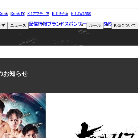
NEWS
Krush
Krush-EX
K-1アマチュア
K-1甲子園
K-1 AWARDS
配信情報
ブランド
スポンサー
SNS
ップ
ニュース
ルール
K-1
について
ニュース
情報のお知らせ