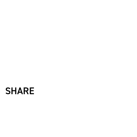
K-1 AWARDS
とは
公式ルー
■ ガールズ
ガールズ一
アルー
覧
K-
ガール
カレッジ
1
ズ
Krush
ガー
ルズ
SHARE