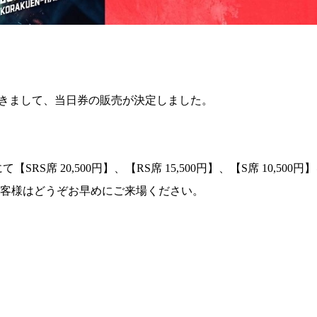
総合トップ
K-1 WGP
Krush
Krush-EX
K-1
アマチュ
K-1
甲子園・
K-1 AWAR
会におきまして、当日券の販売が決定しました。
K-
1.SHOP
ズ
K-
（
1.SHOP
ト
ギャラリー（
ー）
RS席 20,500円】、【RS席 15,500円】、【S席 10,500
ギャラリー（写
ギャラリー（動
客様はどうぞお早めにご来場ください。
K-1
（K
GYM
ム）
K-
（フ
1.CLUB
ブ）
K-1 WGP
ル
Krush公式