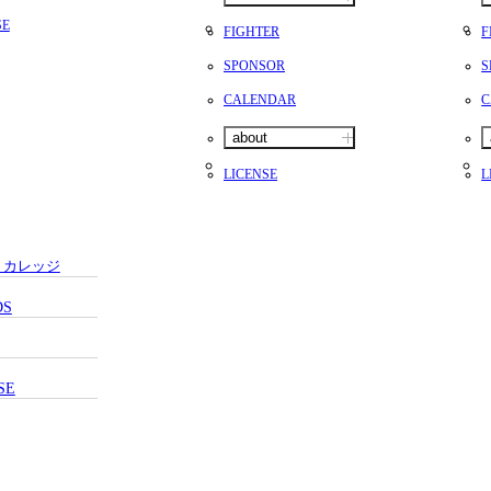
SE
FIGHTER
F
SPONSOR
S
CALENDAR
C
about
LICENSE
L
・カレッジ
DS
SE