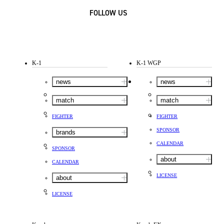
FOLLOW US
K-1
K-1 WGP
news
news
match
match
FIGHTER
FIGHTER
SPONSOR
brands
CALENDAR
SPONSOR
about
CALENDAR
LICENSE
about
LICENSE