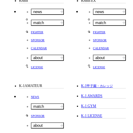
Krush
Krush-EX
news
news
match
match
FIGHTER
FIGHTER
SPONSOR
SPONSOR
CALENDAR
CALENDAR
about
about
LICENSE
LICENSE
K-1AMATEUR
K-1
甲子園・カレッジ
K-1 AWARDS
NEWS
K-1 GYM
match
K-1 LICENSE
SPONSOR
about