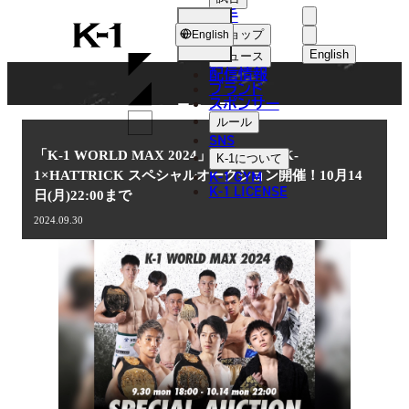
選手
NEWS
K-
ショップ
English
1
English
ニュース
配信情報
日本語
ブランド
スポンサー
ニュース
English
ルール
SNS
한국어
「K-1 WORLD MAX 2024」代々木大会 K-
K-1
について
K-1 GYM
1×HATTRICK スペシャルオークション開催！10月14
中文（简体
K-1 LICENSE
日(月)22:00まで
中文（繁體
2024.09.30
ไทย
العربية