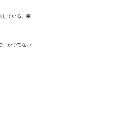
制している。南
で、かつてない
一覧
X(JP)
X(Krush)
X(アマチュア大会)
ア
Instagram(JP)
カレッジ
TikTok(JP)
DS
LINE(JP)
（グッ
Youtube(JP)