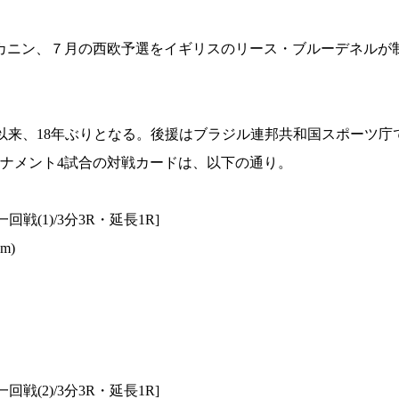
カニン、７月の西欧予選をイギリスのリース・ブルーデネルが
年以来、18年ぶりとなる。後援はブラジル連邦共和国スポーツ庁
ナメント4試合の対戦カードは、以下の通り。
回戦(1)/3分3R・延長1R]
m)
総合トップ
K-1 WGP
Krush
Krush-EX
K-1
アマチュ
K-1
甲子園・
K-1 AWAR
K-
回戦(2)/3分3R・延長1R]