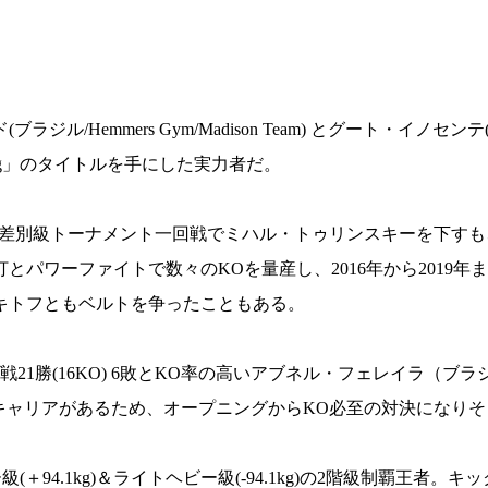
試合日程
試合結果
Hemmers Gym/Madison Team) とグート・イノセンテ
チケット
グッズ
ing」のタイトルを手にした実力者だ。
全て
記念無差別級トーナメント一回戦でミハル・トゥリンスキーを下す
イベント
トピックス
パワーファイトで数々のKOを量産し、2016年から2019年ま
メディア
チケット・グッズ
バキトフともベルトを争ったこともある。
読みもの
コラム
1勝(16KO) 6敗とKO率の高いアブネル・フェレイラ（ブラ
4敗のキャリアがあるため、オープニングからKO必至の対決になり
(＋94.1kg)＆ライトヘビー級(-94.1kg)の2階級制覇王者。キ