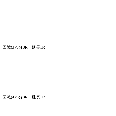
1.SHOP
ズ
K-
（
1.SHOP
ト
ギャラリー（
ー）
ギャラリー（写
ギャラリー（動
K-1
（K
GYM
ム）
K-
（フ
1.CLUB
ブ）
回戦(3)/3分3R・延長1R]
K-1 WGP
ル
Krush公式
Krush-EX
ル
K-1アマチュ
ル
K-1甲子園・
回戦(4)/3分3R・延長1R]
ルール