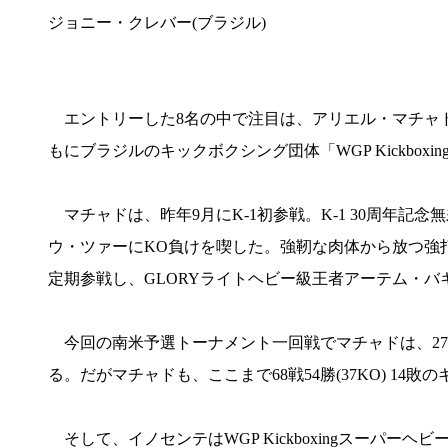
ジョニー・クレバー(ブラジル)
エントリーした8名の中で注目は、アリエル・マチャド(ブラジル/
もにブラジルのキックボクシング団体「WGP Kickbox
マチャドは、昨年9月にK-1初参戦。K-1 30周年
ウ・ツァーにKO負けを喫した。強靭な肉体から放つ強打と
定期参戦し、GLORYライトヘビー級王者アーテム・
今回の南米予選トーナメント一回戦でマチャドは、27戦2
る。だがマチャドも、ここまで68戦54勝(37KO) 1
そして、イノセンテはWGP Kickboxingスーパーヘビー級