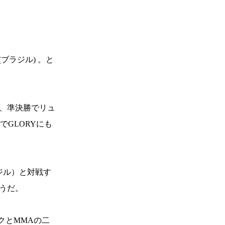
(ブラジル) 。と
も、準決勝でリュ
でGLORYにも
ジル）と対戦す
そうだ。
ックとMMAの二