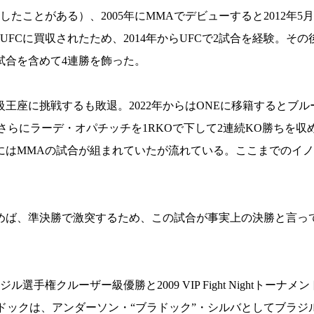
ことがある）、2005年にMMAでデビューすると2012年5
Cに買収されたため、2014年からUFCで2試合を経験。その後
試合を含めて4連勝を飾った。
級王座に挑戦するも敗退。2022年からはONEに移籍するとブ
らにラーデ・オパチッチを1RKOで下して2連続KO勝ちを収める
にはMMAの試合が組まれていたが流れている。ここまでのイ
めば、準決勝で激突するため、この試合が事実上の決勝と言っ
ブラジル選手権クルーザー級優勝と2009 VIP Fight Nightトー
ドックは、アンダーソン・“ブラドック”・シルバとしてブラジ