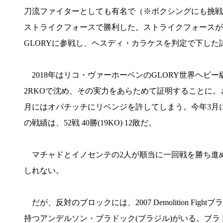
刀流ファイターとしても有名で（※ボクシングにも挑戦した
ストライクフォースで勝利した。ストライクフォースがUF
GLORYに参戦し、ヘスディ・カラケスを判定で下した
2018年はリコ・ヴァーホーベンのGLORY世界ヘビー
2RKOで沈め、その実力をあらためて証明することに。さ
月にはオパチッチにリベンジを許してしまう。今年3月
の戦績は、52戦 40勝(19KO) 12敗だ。
マチャドとイノセンテの2人が順当に一回戦を勝ち進
しれない。
だが、反対のブロックには、2007 Demolition Fight
持つアンデルソン・ブラドック(ブラジル)がいる。ブラ