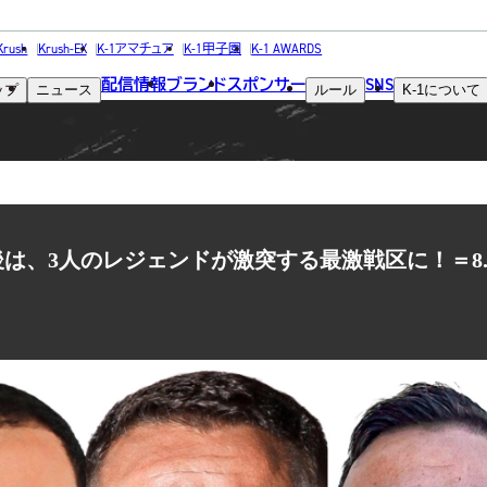
NEWS
Krush
Krush-EX
K-1アマチュア
K-1甲子園
K-1 AWARDS
配信情報
ブランド
スポンサー
SNS
ップ
ニュース
ルール
K-1
について
ニュース
最後は、3人のレジェンドが激突する最激戦区に！＝8.