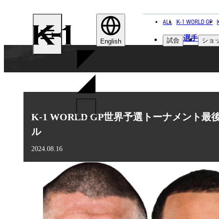
ALL
K-1 WORLD GP
K-
選手
試合
ショ
1
English
K-1 WORLD GP世界予選トーナメント
ル
2024.08.16