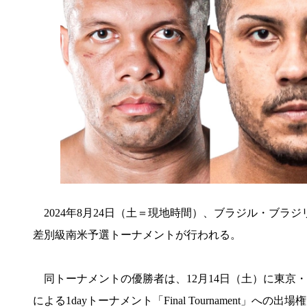
2024年8月24日（土＝現地時間）、ブラジル・ブラジリアにおいて『K
差別級南米予選トーナメントが行われる。
同トーナメントの優勝者は、12⽉14⽇（土）に東京・代々⽊第⼀
による1dayトーナメント「Final Tournament」への