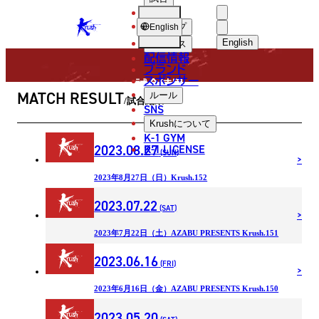
選手
MATCH RESULT
KRUSH
ショップ
English
English
ニュース
配信情報
日本語
ブランド
スポンサー
試合結果
English
MATCH RESULT
ルール
試合結果
SNS
한국어
Krush
について
K-1 GYM
中文（简体
2023.08.27
K-1 LICENSE
(SUN)
中文（繁體
2023年8月27日（日）Krush.152
ไทย
2023.07.22
(SAT)
العربية
2023年7月22日（土）AZABU PRESENTS Krush.151
2023.06.16
(FRI)
2023年6月16日（金）AZABU PRESENTS Krush.150
2023.05.20