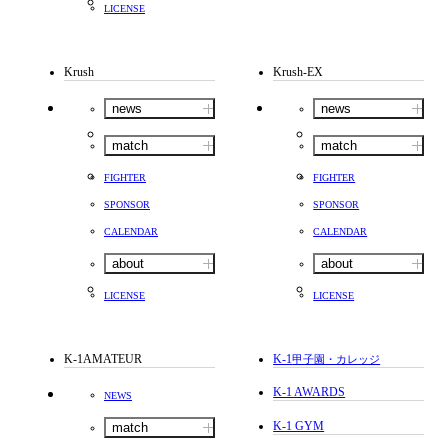
LICENSE
Krush
Krush-EX
news
news
match
match
FIGHTER
FIGHTER
SPONSOR
SPONSOR
CALENDAR
CALENDAR
about
about
LICENSE
LICENSE
K-1AMATEUR
K-1
甲子園・カレッジ
K-1 AWARDS
NEWS
K-1 GYM
match