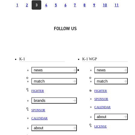
1
2
3
4
5
6
7
8
9
10
11
FOLLOW US
K-1
K-1 WGP
news
news
match
match
FIGHTER
FIGHTER
SPONSOR
brands
CALENDAR
SPONSOR
about
CALENDAR
LICENSE
about