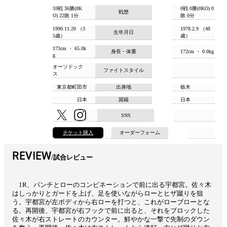
59戦 36勝(8K
0戦 0勝(0KO) 0
戦歴
O) 22敗 1分
敗 0分
1990.11.20 （3
1978.2.9 （48
生年月日
5歳）
歳）
173cm ・ 65.0k
身長・体重
172cm ・ 0.0kg
g
オーソドック
ファイトスタイル
ス
東京都町田市
出身地
栃木
日本
国籍
日本
SNS
チケット購入
オーダーフォーム
REVIEW
試合レビュー
1R、パンチとローのコンビネーションで前に出る宇都宮。佐々木
はしっかりとガードを上げ、足を使いながらローとヒザ蹴りを狙
う。宇都宮が左ボディから右ローを打つと、これがローブローとな
る。再開後、宇都宮が右フックで前に出ると、それをブロックした
佐々木が右ストレートのカウンター。鮮やかな一撃で先制のダウン