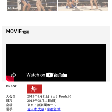
MOVIE
動画
BRAND
試
合
大会名
2013年8月11日（日）Krush.30
情
日程
2013年08月11日(日)
報
会場
東京・後楽園ホール
選手
佐々木 大蔵
/
宇都宮 城