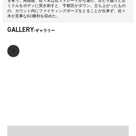
を奪う。再開後、佐々木は右ストレートから連打、左ヒザ蹴りと左
ミドルをボディに突き刺すと、宇都宮がダウン。立ち上がったもの
の、カウント内にファイティングポーズをとることが出来ず、佐々
木が見事なKO勝利を収めた。
GALLERY
ギャラリー