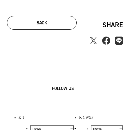
BACK
SHARE
FOLLOW US
K-1
K-1 WGP
news
news