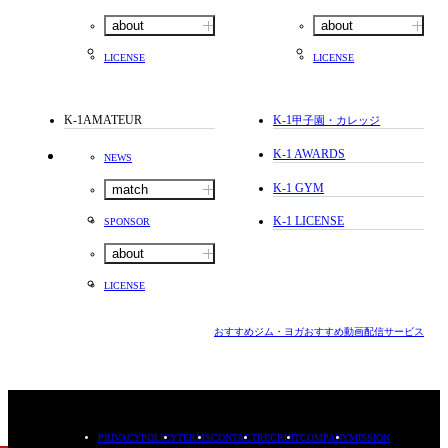
about
about
LICENSE
LICENSE
K-1AMATEUR
K-1
甲子園・カレッジ
K-1 AWARDS
NEWS
K-1 GYM
match
K-1 LICENSE
SPONSOR
about
LICENSE
おすすめジム・ヨガ
おすすめ動画配信サービス
PRIVACYPOLICY
TERMS
CONTACT
RECRUIT
COMPANY
MISSION