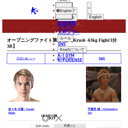
選手
MATCH RESULT
KRUSH
ショップ
English
English
ニュース
配信情報
日本語
ブランド
スポンサー
試合結果
English
ルール
オープニングファイト第3試合【Krush -63kg Fight/3分
SNS
3R】
한국어
Krush
について
K-1 GYM
中文（简体
K-1 LICENSE
試合レビュー
ギャラリー
動画
中文（繁體
ไทย
العربية
佐々木 大蔵 / Sasaki
宇都宮 城 / Utsunomiya
Daizo
Joe
1R 2分51秒
KO
所属ジム
DyR studio