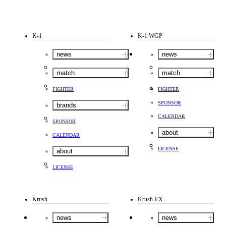
K-1
K-1 WGP
news
news
match
match
FIGHTER
FIGHTER
SPONSOR
brands
CALENDAR
SPONSOR
about
CALENDAR
LICENSE
about
LICENSE
Krush
Krush-EX
news
news