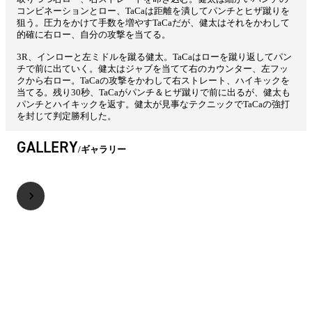
コンビネーションとロー、TaCaは距離を潰してパンチとヒザ蹴りを
狙う。圧力をかけて手数を増やすTaCaだが、健太はそれをかわして
的確に右ロー、自分の攻撃を当てる。
3R、インローと左ミドルを蹴る健太。TaCaはローを蹴り返してパン
チで前に出ていく。健太はジャブを当てて右のカウンター、左フッ
クから右ロー。TaCaの攻撃をかわして右ストレート、ハイキックを
当てる。残り30秒、TaCaがパンチ＆ヒザ蹴りで前に出るが、健太も
パンチとハイキックを返す。健太が見事なテクニックでTaCaの強打
を封じて判定勝利した。
GALLERY
ギャラリー