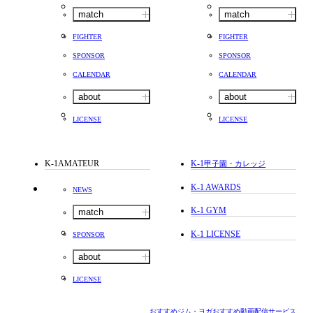
match
match
FIGHTER
FIGHTER
SPONSOR
SPONSOR
CALENDAR
CALENDAR
about
about
LICENSE
LICENSE
K-1AMATEUR
K-1
甲子園・カレッジ
K-1 AWARDS
NEWS
K-1 GYM
match
K-1 LICENSE
SPONSOR
about
LICENSE
おすすめジム・ヨガ
おすすめ動画配信サービス