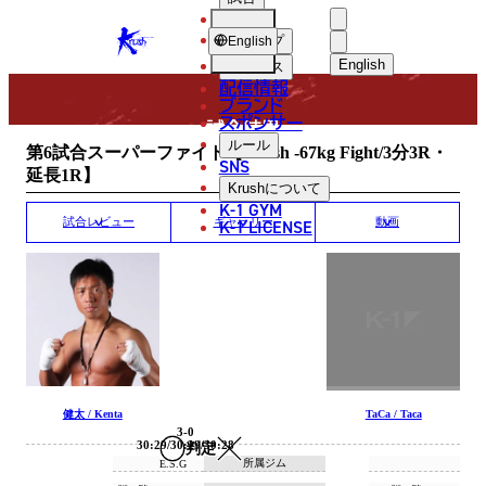
選手
MATCH RESULT
KRUSH
ショップ
English
English
ニュース
配信情報
日本語
ブランド
スポンサー
試合結果
English
ルール
第6試合スーパーファイト【Krush -67kg Fight/3分3R・
SNS
延長1R】
한국어
Krush
について
K-1 GYM
中文（简体
K-1 LICENSE
試合レビュー
ギャラリー
動画
中文（繁體
ไทย
العربية
健太 / Kenta
TaCa / Taca
3-0
30:29/30:29/30:28
判定
所属ジム
E.S.G