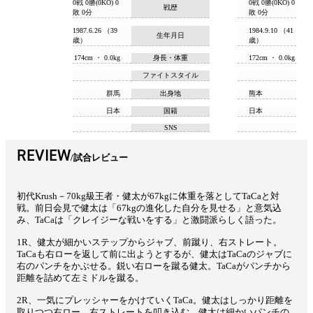
0戦 0勝(0KO) 0
0戦 0勝(0KO) 0
戦歴
敗 0分
敗 0分
1987.6.26 （39
1984.9.10 （41
生年月日
歳）
歳）
174cm ・ 0.0kg
身長・体重
172cm ・ 0.0kg
ファイトスタイル
群馬
出身地
熊本
日本
国籍
日本
SNS
REVIEW
試合レビュー
初代Krush－70kg級王者・健太が67kgに体重を落としてTaCaと対
戦。前日会見で健太は「67kgの進化した自分を見せる」と意気込
み、TaCaは「クレイジーな戦いをする」と激闘派らしく語った。
1R、健太が細かいステップからジャブ、前蹴り、右ストレート。
TaCaも右ローを返して前に出ようとするが、健太はTaCaのジャブに
右のパンチをかぶせる。鋭い右ローを蹴る健太。TaCaがパンチから
距離を詰めて左ミドルを蹴る。
2R、一気にプレッシャーをかけていくTaCa。健太はしっかり距離を
取りつつ右ロー、右ストレートを叩き込む。健太は細かいパンチの