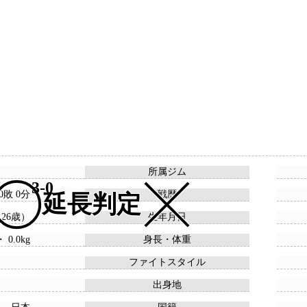
所属ジム
3-0
 0敗 0分
戦歴
延長判定
 （26歳）
生年月日
・ 0.0kg
身長・体重
ファイトスタイル
出身地