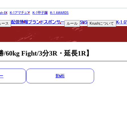
MATCH RESULT
sh-EX
K-1アマチュア
K-1甲子園
K-1 AWARDS
配信情報
ブランド
スポンサー
SNS
K-1 
ュース
ルール
Krush
について
試合結果
勝/60kg Fight/3分3R・延長1R】
ー
動画