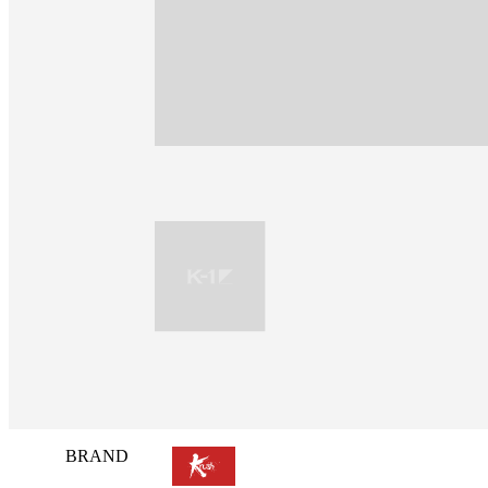
BRAND
試