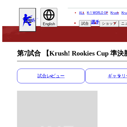
ALL
K-1 WORLD GP
Krush
Kru
KRUSH
選手
試合
ショップ
ニ
English
第7試合 【Krush! Rookies Cup 準決
試合レビュー
ギャラリ