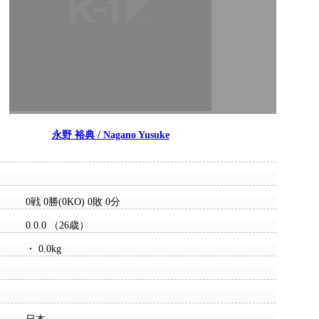
永野 裕典 / Nagano Yusuke
0戦 0勝(0KO) 0敗 0分
0.0.0 （26歳）
・ 0.0kg