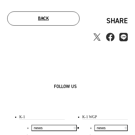
BACK
SHARE
FOLLOW US
K-1
K-1 WGP
news
news