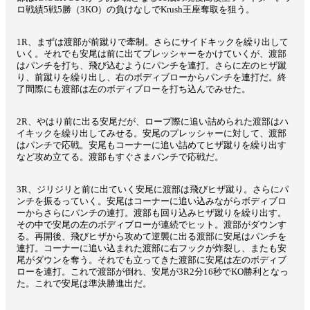
ロ戦績5戦5勝（3KO）の負けなしでKrush王座奪取を狙う。
1R、まずは渡部が前蹴りで牽制。さらにサイドキックを繰り出して
いく。それでも安尾は前に出てプレッシャーをかけていくが、渡部
はパンチを打ち、飛び込むようにパンチを連打。さらに左のヒザ蹴
り、前蹴りを繰り出し、右のボディブローからパンチを連打だ。終
了間際にも渡部は左のボディブローを打ち込んでみせた。
2R、やはり前に出る安尾だが、ロープ際に追い詰められた渡部はハ
イキックを繰り出してみせる。安尾のプレッシャーに対して、渡部
はパンチで応戦。安尾もコーナーに追い詰めてヒザ蹴りを繰り出す
など攻め立てる。渡部もすぐさまパンチで応戦だ。
3R、ジリジリと前に出ていく安尾に渡部は飛びヒザ蹴り。さらにパ
ンチを振るっていく。安尾はコーナーに追い込みながらボディブロ
ーからさらにパンチの連打。渡部も回り込みヒザ蹴りを繰り出す。
その中で安尾の左のボディブローが連続でヒット。渡部がダウンす
る。再開後、飛びヒザから攻めて逆襲に出る渡部に安尾はパンチを
連打。コーナーに追い込まれた渡部に右フックが炸裂し、またも安
尾がダウンを奪う。それでも立ってきた渡部に安尾は左のボディブ
ローを連打。これで渡部が倒れ、安尾が3R2分16秒でKO勝利となっ
た。これで安尾は準決勝進出だ。