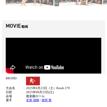
MOVIE
動画
BRAND
試
合
大会名
2025年8月23日（土）Krush.179
情
日程
2025年08月23日(土)
報
会場
後楽園ホール
選手
安尾 瑠輝
/
渡部 蕾