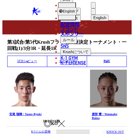
選手
MATCH RESULT
KRUSH
ショップ
English
English
ニュース
配信情報
日本語
ブランド
スポンサー
試合結果
English
ルール
第3試合/第5代Krushフライ級王座決定トーナメント・一
SNS
回戦(1)/3分3R・延長1R
한국어
Krush
について
K-1 GYM
中文（简体
K-1 LICENSE
試合レビュー
ギャラリー
動画
中文（繁體
ไทย
العربية
安尾 瑠輝 / Yasuo Ryuki
渡部 蕾 / Watanabe
Raina
3R 2分16秒
KO
K-1ジム心斎橋
KNOCK OUT