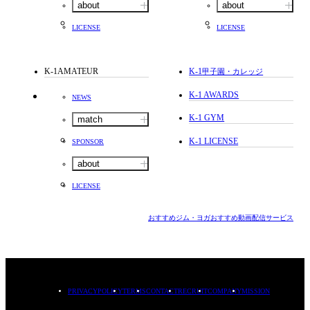
about
about
LICENSE
LICENSE
K-1AMATEUR
K-1
甲子園・カレッジ
K-1 AWARDS
NEWS
K-1 GYM
match
K-1 LICENSE
SPONSOR
about
LICENSE
おすすめジム・ヨガ
おすすめ動画配信サービス
PRIVACYPOLICY
TERMS
CONTACT
RECRUIT
COMPANY
MISSION