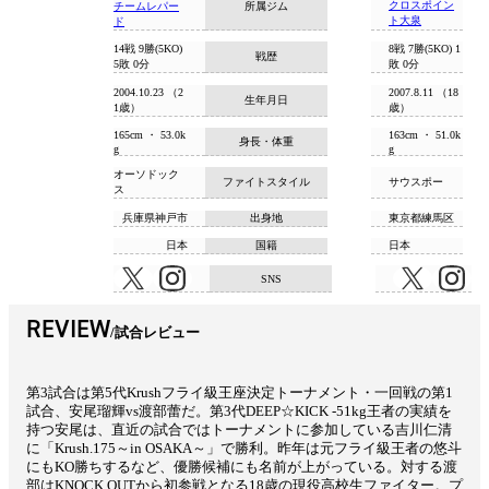
クロスポイン
チームレパー
所属ジム
ト大泉
ド
14戦 9勝(5KO)
8戦 7勝(5KO) 1
戦歴
5敗 0分
敗 0分
2004.10.23 （2
2007.8.11 （18
生年月日
1歳）
歳）
165cm ・ 53.0k
163cm ・ 51.0k
身長・体重
g
g
オーソドック
ファイトスタイル
サウスポー
ス
兵庫県神戸市
出身地
東京都練馬区
日本
国籍
日本
SNS
REVIEW
試合レビュー
第3試合は第5代Krushフライ級王座決定トーナメント・一回戦の第1
試合、安尾瑠輝vs渡部蕾だ。第3代DEEP☆KICK -51kg王者の実績を
持つ安尾は、直近の試合ではトーナメントに参加している吉川仁清
に「Krush.175～in OSAKA～」で勝利。昨年は元フライ級王者の悠斗
にもKO勝ちするなど、優勝候補にも名前が上がっている。対する渡
部はKNOCK OUTから初参戦となる18歳の現役高校生ファイター。プ