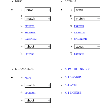
Krush
Krush-EX
news
news
match
match
FIGHTER
FIGHTER
SPONSOR
SPONSOR
CALENDAR
CALENDAR
about
about
LICENSE
LICENSE
K-1AMATEUR
K-1
甲子園・カレッジ
K-1 AWARDS
NEWS
K-1 GYM
match
K-1 LICENSE
SPONSOR
about