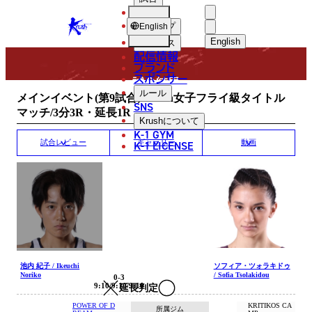
選手
MATCH RESULT
KRUSH
ショップ
English
English
ニュース
配信情報
日本語
ブランド
スポンサー
試合結果
English
ルール
メインイベント(第9試合)/Krush女子フライ級タイトル
SNS
マッチ/3分3R・延長1R
한국어
Krush
について
K-1 GYM
中文（简体）
K-1 LICENSE
試合レビュー
ギャラリー
動画
中文（繁體）
ไทย
العربية
池内 紀子 / Ikeuchi
ソフィア・ツォラキドゥ
Noriko
/ Sofia Tsolakidou
0-3
9:10/9:10/9:10
延長判定
POWER OF D
KRITIKOS CA
所属ジム