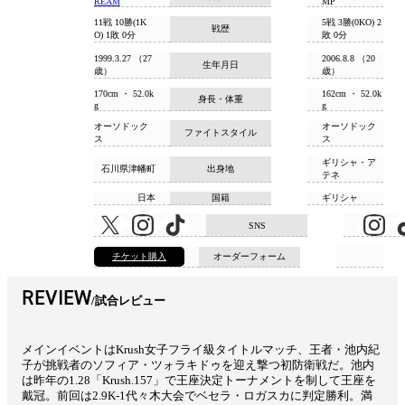
REAM
MP
11戦 10勝(1K
5戦 3勝(0KO) 2
戦歴
O) 1敗 0分
敗 0分
1999.3.27 （27
2006.8.8 （20
生年月日
歳）
歳）
170cm ・ 52.0k
162cm ・ 52.0k
身長・体重
g
g
オーソドック
オーソドック
ファイトスタイル
ス
ス
ギリシャ・ア
石川県津幡町
出身地
テネ
日本
国籍
ギリシャ
SNS
チケット購入
オーダーフォーム
REVIEW
試合レビュー
メインイベントはKrush女子フライ級タイトルマッチ、王者・池内紀
子が挑戦者のソフィア・ツォラキドゥを迎え撃つ初防衛戦だ。池内
は昨年の1.28「Krush.157」で王座決定トーナメントを制して王座を
戴冠。前回は2.9K-1代々木大会でベセラ・ロガスカに判定勝利。満