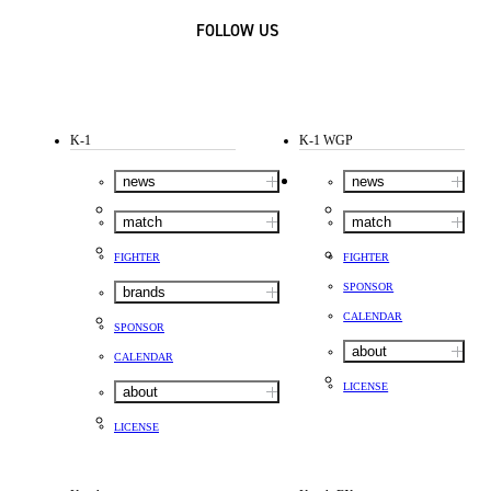
FOLLOW US
K-1
K-1 WGP
news
news
match
match
FIGHTER
FIGHTER
SPONSOR
brands
CALENDAR
SPONSOR
about
CALENDAR
LICENSE
about
LICENSE