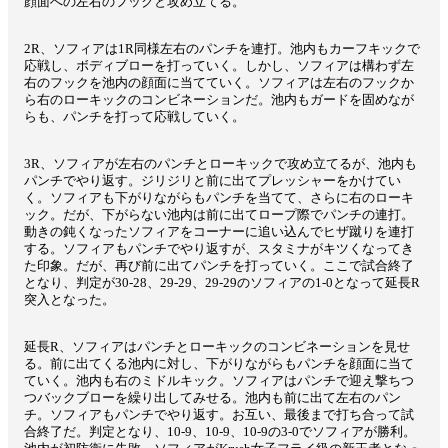
顔面への左右のフックと攻め立てる。
2R、ソフィアは1R同様左右のパンチを連打。池内もカーフキックで
応戦し、ボディブローを打っていく。しかし、ソフィアは構わず左
右のフックを池内の顔面に当てていく。ソフィアは左右のフックか
ら右のローキックのコンビネーションだ。池内もガードを固めなが
らも、パンチを打って応戦していく。
3R、ソフィアが左右のパンチとローキックで攻め立てるが、池内も
パンチでやり返す。ジリジリと前に出てプレッシャーをかけてい
く。ソフィアも下がりながらもパンチを当てて、さらに右のローキ
ック。だが、下がらない池内は前に出てロープ際でパンチの連打。
動きの鈍くなったソフィアをコーナーに追い込んでヒザ蹴りを連打
する。ソフィアもパンチでやり返すが、スタミナがキツくなってき
た印象。だが、再び前に出てパンチを打っていく。ここで試合終了
となり、判定が30-28、29-29、29-29のソフィアの1-0となって延長R
突入となった。
延長R、ソフィアはパンチとローキックのコンビネーションを見せ
る。前に出てくる池内に対し、下がりながらもパンチを顔面に当て
ていく。池内も右のミドルキック。ソフィアはパンチで迎え撃ちつ
つバックブローを繰り出してみせる。池内も前に出て左右のパン
チ。ソフィアもパンチでやり返す。お互い、最後まで打ち合って試
合終了だ。判定となり、10-9、10-9、10-9の3-0でソフィアが勝利。