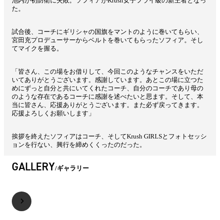
池内が初防衛に失敗。ソフィアがKrush女子フライ級の新王者となっ
た。
試合後、コーチにギリシャの国旗をマントのように巻いてもらい、
宮田充プロデューサーからベルトを巻いてもらったソフィア。そし
てマイクを握る。
「皆さん、この場をお借りして、今回このようなチャンスをいただ
いてありがとうございます。感謝しています。あとこの場に立つた
めにずっと自分と共にいてくれたコーチ、自分のコーチであり母の
のような存在であるコーチに感謝を述べたいと思ます。そして、本
当に皆さん、応援ありがとうございます。また必ず戻ってきます。
応援よろしくお願いします」
挨拶を終えたソフィアはコーチ、そしてKrush GIRLSとフォトセッシ
ョンを行ない、興行を締めくくったのだった。
GALLERY
ギャラリー