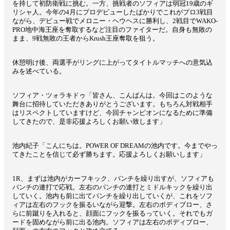
を持して初防衛戦に挑む。一方、挑戦者のソフィアは弱冠19歳のギ
リシャ人。今年の4月にプロデビューしたばかりでこれがプロ3戦目
ながら、デビュー戦でメロニー・ヘウヘスに勝利し、2戦目でWAKO-
PRO地中海王座を奪取するなど注目のファイターだ。自身も無敗の
まま、9戦無敗の王者からKrush王座奪取を狙う。
休憩明け後、両選手がリングに上がってタイトルマッチへの意気込
みを述べている。
ソフィア・ツォラキドゥ「皆さん、こんばんは。今回はこのような
舞台に招待していただきありがとうございます。もちろん対戦相手
はリスペクトしていますけど、今回チャンピオンになるために準備
してきたので、是非応援よろしくお願い致します」
池内紀子「こんにちは。POWER OF DREAMの池内です。今までやっ
てきたことを信じて必ず勝ちます。応援よろしくお願いします」
1R、まずは池内がカーフキック、パンチを繰り出すが、ソフィアも
パンチの連打で応戦。左右のパンチの連打とミドルキックを繰り出
していく。池内も前に出てパンチを繰り出していくが、これをソフ
ィアは左右のフックを振るいながら迎撃。左右のボディブロー、さ
らに前蹴りを入れると、顔面にフックを振るっていく。それでもガ
ードを固めながら前に出る池内。ソフィアは左右のボディブロー、