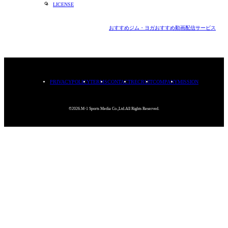
LICENSE
おすすめジム・ヨガ
おすすめ動画配信サービス
PRIVACYPOLICY
TERMS
CONTACT
RECRUIT
COMPANY
MISSION
©2026.M-1 Sports Media Co.,Ltd.All Rights Reserved.