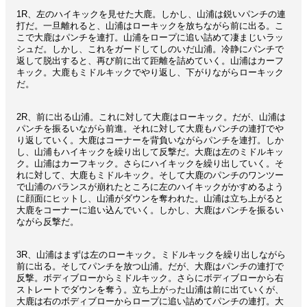
1R、左のハイキックを見せた大鹿。しかし、山浦は鋭いパンチの連
打だ。一旦離れると、山浦はローキックを放ちながら前に出る。こ
こで大鹿はパンチを連打。山浦をロープに追い詰めて凄まじいラッ
シュだ。しかし、これをガードしてしのいだ山浦。冷静にパンチで
返して脱出すると、再び前に出て距離を詰めていく。山浦はカーフ
キック。大鹿もミドルキックでやり返し、下がりながらローキック
だ。
2R、前に出る山浦。これに対して大鹿はローキック。だが、山浦は
パンチを振るいながら前進。それに対して大鹿もパンチの連打でや
り返していく。大鹿はコーナーを背負いながらパンチを連打。しか
し、山浦もハイキックを繰り出して反撃だ。大鹿は左のミドルキッ
ク。山浦はカーフキック。さらにハイキックを繰り出していく。そ
れに対して、大鹿もミドルキック。そして大鹿のパンチのワンツー
で山浦のバランスが崩れたところに左のハイキックがかすめるよう
に顔面にヒットし、山浦がダウンを奪われた。山浦は立ち上がると
大鹿をコーナーに追い込んでいく。しかし、大鹿はパンチを振るい
ながら反撃だ。
3R、山浦はまずは左のローキック。ミドルキックを繰り出しながら
前に出る。そしてパンチを放つ山浦。だが、大鹿はパンチの連打で
反撃。ボディブローからミドルキック。さらにボディブローから右
ストレートでダウンを奪う。立ち上がった山浦は前に出ていくが、
大鹿は右のボディブローからロープに追い詰めてパンチの連打。大