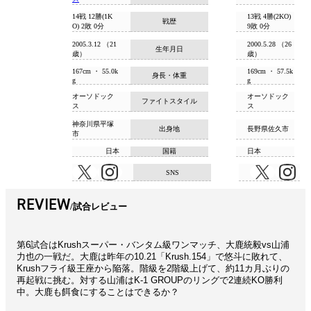
14戦 12勝(1K
13戦 4勝(2KO)
戦歴
O) 2敗 0分
9敗 0分
2005.3.12 （21
2000.5.28 （26
生年月日
歳）
歳）
167cm ・ 55.0k
169cm ・ 57.5k
身長・体重
g
g
オーソドック
オーソドック
ファイトスタイル
ス
ス
神奈川県平塚
出身地
長野県佐久市
市
日本
国籍
日本
SNS
REVIEW
試合レビュー
第6試合はKrushスーパー・バンタム級ワンマッチ、大鹿統毅vs山浦
力也の一戦だ。大鹿は昨年の10.21「Krush.154」で悠斗に敗れて、
Krushフライ級王座から陥落。階級を2階級上げて、約11カ月ぶりの
再起戦に挑む。対する山浦はK-1 GROUPのリングで2連続KO勝利
中。大鹿も餌食にすることはできるか？