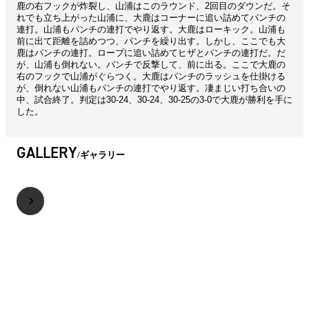
鹿の右フックが炸裂し、山浦はこのラウンド、2回目のダウンだ。そ
れでも立ち上がった山浦に、大鹿はコーナーに追い詰めてパンチの
連打。山浦もパンチの連打でやり返す。大鹿はローキック。山浦も
前に出て距離を詰めつつ、パンチを繰り出す。しかし、ここでも大
鹿はパンチの連打。ロープに追い詰めてヒザとパンチの連打だ。だ
が、山浦も倒れない。パンチで反撃して、前に出る。ここで大鹿の
右のフックで山浦がぐらつく。大鹿はパンチのラッシュを仕掛ける
が、倒れない山浦もパンチの連打でやり返す。凄まじい打ち合いの
中、試合終了。判定は30-24、30-24、30-25の3-0で大鹿が勝利を手に
した。
GALLERY
ギャラリー