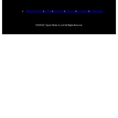
PRIVACYPOLICY
TERMS
CONTACT
RECRUIT
COMPANY
MISSION
©2026.M-1 Sports Media Co.,Ltd.All Rights Reserved.