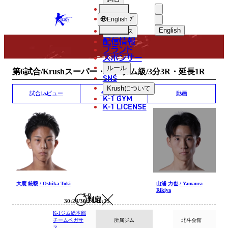
選手
MATCH RESULT
KRUSH
ショップ
English
English
ニュース
配信情報
日本語
ブランド
スポンサー
試合結果
English
ルール
第6試合/Krushスーパー・バンタム級/3分3R・延長1R
SNS
한국어
Krush
について
試合レビュー
ギャラリー
動画
K-1 GYM
中文（简体
K-1 LICENSE
中文（繁體
ไทย
العربية
大鹿 統毅 / Oshika Toki
山浦 力也 / Yamaura
Rikiya
3-0
判定
30:24/30:24/30:25
K-1ジム総本部
チームペガサ
所属ジム
北斗会館
ス