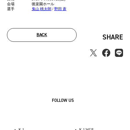
報
会場
後楽園ホール
選手
鬼山 桃太朗
/
野田 蒼
BACK
SHARE
FOLLOW US
K-1
K-1 WGP