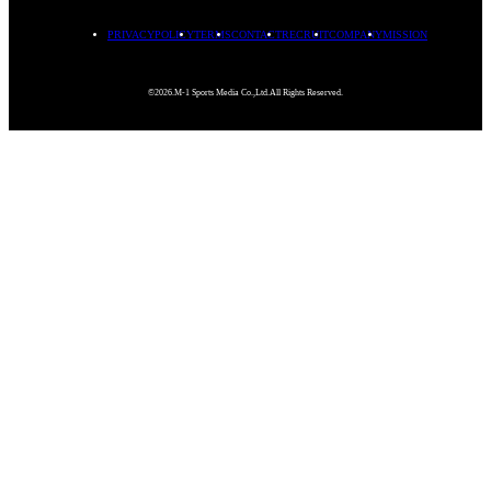
PRIVACYPOLICY
TERMS
CONTACT
RECRUIT
COMPANY
MISSION
©2026.M-1 Sports Media Co.,Ltd.All Rights Reserved.