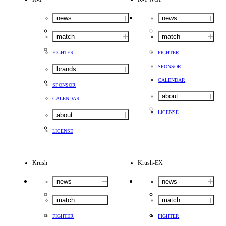
news
news
match
match
FIGHTER
FIGHTER
SPONSOR
brands
CALENDAR
SPONSOR
about
CALENDAR
LICENSE
about
LICENSE
Krush
Krush-EX
news
news
match
match
FIGHTER
FIGHTER