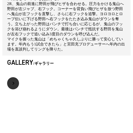
2R、鬼山の前進に野田が飛びヒザを合わせる。圧力をかける鬼山へ
野田が左ジャブ、右フック。コーナーを背負い飛びヒザを放つ野田
へ鬼山が左フックを直撃し、さらに右フックを追撃。ヨロヨロとロ
ープ伝いに下げる野田へ右フックをたたき込み鬼山がダウンを奪
う。立ち上がった野田はパンチで打ち合いに応じるが、鬼山のフッ
クを浴び崩れるようにダウン。最後はパンチで抵抗する野田を鬼山
が左右フックで追い込み3度目のダウンを呼び込んだ。
マイクを握った鬼山は「めちゃくちゃ久しぶりに勝って安心してい
ます。年内もう1試合できたら」と宮田充プロデューサーへ年内の出
場を直談判してリングを降りた。
GALLERY
ギャラリー