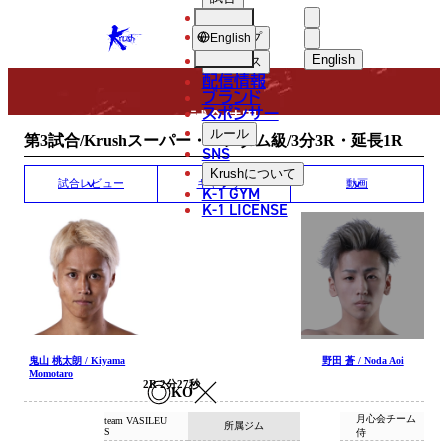
選手
MATCH RESULT
KRUSH
ショップ
English
English
ニュース
配信情報
日本語
ブランド
スポンサー
試合結果
English
ルール
第3試合/Krushスーパー・バンタム級/3分3R・延長1R
SNS
한국어
Krush
について
試合レビュー
ギャラリー
動画
K-1 GYM
中文（简体
K-1 LICENSE
中文（繁體
ไทย
العربية
鬼山 桃太朗 / Kiyama
野田 蒼 / Noda Aoi
Momotaro
2R 2分27秒
KO
月心会チーム
team VASILEU
所属ジム
S
侍