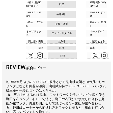
18戦 11勝(5K
15戦 6勝(1KO)
戦歴
O) 7敗 0分
8敗 1分
1999.5.7 （27
2003.2.4 （23
生年月日
歳）
歳）
165cm ・ 57.5k
166cm ・ 53.0k
身長・体重
g
g
オーソドック
オーソドック
ファイトスタイル
ス
ス
岡山県小田郡
出身地
大阪府枚方市
日本
国籍
日本
SNS
REVIEW
試合レビュー
約1年8カ月ぶりのK-1 GROUP復帰となる鬼山桃太朗と10カ月ぶりの
リングとなる野田蒼が激突。璃明武が持つKrushスーパー・バンタム
級王座へ一歩近づくのはどちらか。
1R、圧力をかけるのは鬼山。フットワークを使いリングを広く使う
野田を左ジャブ、右ローで追う。野田の右飛びヒザ蹴りに合わせ鬼
山が左フック。再度野田がヒザで飛ぶもまたも鬼山が左を合わせ
る。野田はコーナーから前進し左右フックを振ると、鬼山も打ち合
いに応じてパンチを交換する。