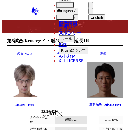
選手
MATCH RESULT
KRUSH
ショップ
English
English
ニュース
配信情報
日本語
ブランド
スポンサー
試合結果
English
ルール
第5試合/Krushライト級/3分3R・延長1R
SNS
한국어
Krush
について
試合レビュー
ギャラリー
動画
K-1 GYM
中文（简体
K-1 LICENSE
中文（繁體
ไทย
العربية
TETSU / Tetsu
三宅 祐弥 / Miyake Yuya
3R 2分42秒
KO
月心会チーム
所属ジム
Hacker GYM
侍
22戦 16勝(5K
18戦 9勝(4KO)