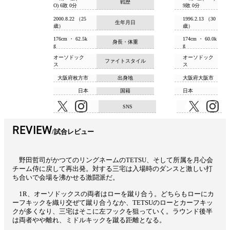
戦歴
O) 6敗 0分
9敗 0分
2000.8.22 （25
1996.2.13 （30
生年月日
歳）
歳）
176cm ・ 62.5k
174cm ・ 60.0k
身長・体重
g
g
オーソドック
オーソドック
ファイトスタイル
ス
ス
大阪府枚方市
出身地
大阪府大阪市
日本
国籍
日本
SNS
REVIEW
試合レビュー
野田哲司がかつてのリングネームのTETSU、そして所属を月心会
チーム侍に戻して再出発。対する三宅は入場時のダンスと激しい打
ち合いで会場を沸かせる激闘派だ。
1R、オーソドックスの両者はローを蹴り合う。どちらもローにカ
ーフキックを織り交ぜて蹴り合うなか、TETSUのローとカーフキッ
クが多くなり、三宅はそこに左フックを狙っていく。ラウンド後半
は両者やや離れ、ミドルキックを蹴る距離となる。