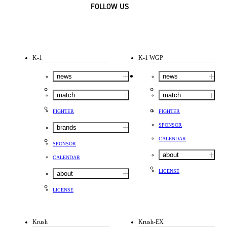
FOLLOW US
K-1
K-1 WGP
news
news
match
match
FIGHTER
FIGHTER
SPONSOR
brands
CALENDAR
SPONSOR
about
CALENDAR
LICENSE
about
LICENSE
Krush
Krush-EX