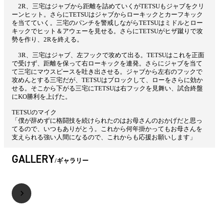
2R、三宅はジャブから距離を詰めていくがTETSUもジャブをクリ
ーンヒット。さらにTETSUはジャブからローキックとカーフキック
を当てていく。三宅のパンチを警戒しながらTETSUはミドルとロー
キックでヒット＆アウェーを見せる。さらにTETSUがヒザ蹴りで攻
勢を作り、2Rを終える。
3R、三宅はジャブ、左フックで攻めて出る。TETSUはこれを正面
で受けず、距離を保って右ローキックを連発。さらにジャブを当て
て三宅にマウスピースを吐き出させる。ジャブから左右のフックで
攻めんとする三宅だが、TETSUはブロックして、ローをさらに効か
せる。そこから下がる三宅にTETSUは右フックを見舞い、試合終盤
にKO勝利を上げた。
TETSUのマイク
「僕が辞めずに格闘技を続けられたのはお母さんのおかげだと思っ
てるので、いつもありがとう。これから何年掛かってもお母さんを
支えられる強い人間になるので、これからも応援お願いします」
GALLERY
ギャラリー