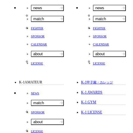
news
news
match
match
FIGHTER
FIGHTER
SPONSOR
SPONSOR
CALENDAR
CALENDAR
about
about
LICENSE
LICENSE
K-1AMATEUR
K-1
甲子園・カレッジ
K-1 AWARDS
NEWS
K-1 GYM
match
K-1 LICENSE
SPONSOR
about
LICENSE