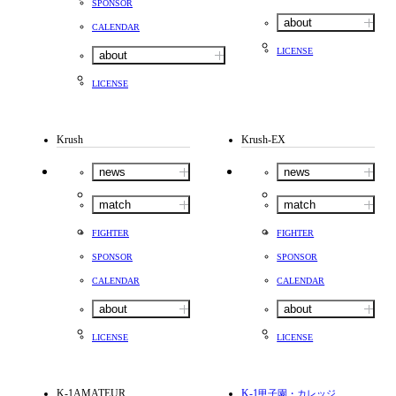
SPONSOR
about
CALENDAR
LICENSE
about
LICENSE
Krush
Krush-EX
news
news
match
match
FIGHTER
FIGHTER
SPONSOR
SPONSOR
CALENDAR
CALENDAR
about
about
LICENSE
LICENSE
K-1AMATEUR
K-1
甲子園・カレッジ