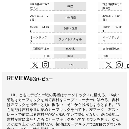
2戦 0勝(0KO) 2
7戦 5勝(1KO) 2
戦歴
敗 0分
敗 0分
2004.11.19 （2
2006.8.1 （20
生年月日
1歳）
歳）
166cm ・ 51.0k
168cm ・ 55.0k
身長・体重
g
g
オーソドック
オーソドック
ファイトスタイル
ス
ス
兵庫県宝塚市
出身地
東京都昭島市
日本
国籍
日本
SNS
REVIEW
試合レビュー
1R、ともにデビュー戦の両者はオーソドックスに構える。16歳・
菊池はカーフキックを当て吉村をロープ・コーナーに詰める。吉村
は左フックをボディと顔に振るい、そこから脱出しようとする。2R
も菊池は吉村を追い詰めカーフキックを当てる。左フック、右スト
レートで前に出る吉村だが足が効いていて勢いがない。逆に菊地は
吉村が前に出たところにカーフキックを当ててダウンを奪う。なん
とか立ち上がった吉村だが、菊池はカーフキックで2度目のダウンを