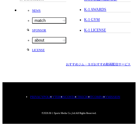
K-1 AWARDS
NEWS
K-1 GYM
match
K-1 LICENSE
SPONSOR
about
LICENSE
おすすめジム・ヨガ
おすすめ動画配信サービス
PRIVACYPOLICY
TERMS
CONTACT
RECRUIT
COMPANY
MISSION
©2026.M-1 Sports Media Co.,Ltd.All Rights Reserved.