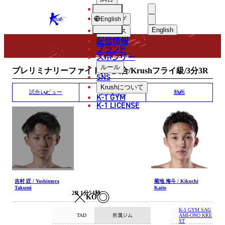
選手
MATCH RESULT
KRUSH
ショップ
English
English
ニュース
配信情報
日本語
ブランド
スポンサー
試合結果
English
ルール
プレリミナリーファイト第1試合/Krushフライ級/3分3R
SNS
한국어
Krush
について
試合レビュー
ギャラリー
動画
K-1 GYM
中文（简体）
K-1 LICENSE
中文（繁體）
ไทย
العربية
吉村 匠 / Yoshimura
菊地 海斗 / Kikuchi
Takumi
Kaito
2R 1分54秒
KO
K-1 GYM SAG
所属ジム
TAD
AMI-ONO KRE
ST