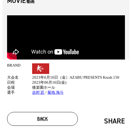
MOVIE
動画
BRAND
試
合
大会名
2023年6月16日（金）AZABU PRESENTS Krush.150
情
日程
2023年06月16日(金)
報
会場
後楽園ホール
選手
吉村 匠
/
菊地 海斗
BACK
SHARE