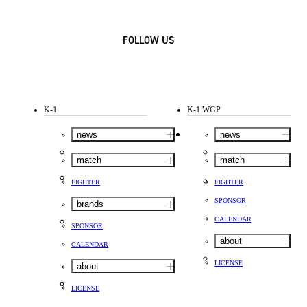
FOLLOW US
K-1
K-1 WGP
news
news
match
match
FIGHTER
FIGHTER
SPONSOR
brands
CALENDAR
SPONSOR
about
CALENDAR
LICENSE
about
LICENSE