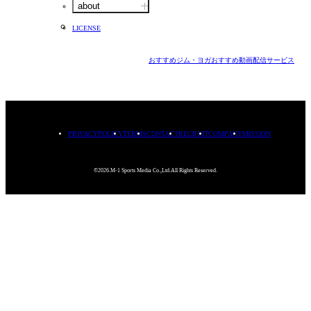
about
LICENSE
おすすめジム・ヨガ
おすすめ動画配信サービス
PRIVACYPOLICY
TERMS
CONTACT
RECRUIT
COMPANY
MISSION
©2026.M-1 Sports Media Co.,Ltd.All Rights Reserved.