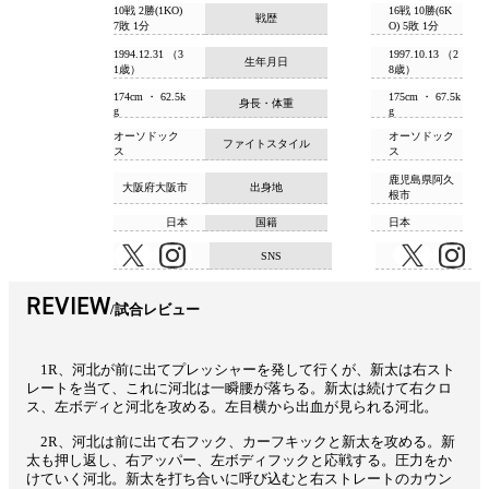
10戦 2勝(1KO)
16戦 10勝(6K
戦歴
7敗 1分
O) 5敗 1分
1994.12.31 （3
1997.10.13 （2
生年月日
1歳）
8歳）
174cm ・ 62.5k
175cm ・ 67.5k
身長・体重
g
g
オーソドック
オーソドック
ファイトスタイル
ス
ス
鹿児島県阿久
大阪府大阪市
出身地
根市
日本
国籍
日本
SNS
REVIEW
試合レビュー
1R、河北が前に出てプレッシャーを発して行くが、新太は右スト
レートを当て、これに河北は一瞬腰が落ちる。新太は続けて右クロ
ス、左ボディと河北を攻める。左目横から出血が見られる河北。
2R、河北は前に出て右フック、カーフキックと新太を攻める。新
太も押し返し、右アッパー、左ボディフックと応戦する。圧力をか
けていく河北。新太を打ち合いに呼び込むと右ストレートのカウン