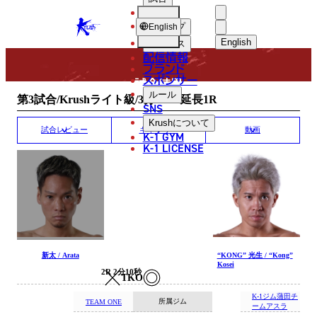
選手
MATCH RESULT
KRUSH
ショップ
English
English
ニュース
配信情報
日本語
ブランド
スポンサー
試合結果
English
ルール
第3試合/Krushライト級/3分3R・延長1R
SNS
한국어
Krush
について
試合レビュー
ギャラリー
動画
K-1 GYM
中文（简体
K-1 LICENSE
中文（繁體
ไทย
العربية
新太 / Arata
“KONG” 光生 / “Kong”
Kosei
2R 2分10秒
TKO
K-1ジム蒲田チ
所属ジム
TEAM ONE
ームアスラ