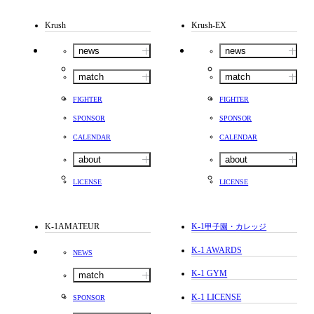
Krush
Krush-EX
news
news
match
match
FIGHTER
FIGHTER
SPONSOR
SPONSOR
CALENDAR
CALENDAR
about
about
LICENSE
LICENSE
K-1AMATEUR
K-1
甲子園・カレッジ
K-1 AWARDS
NEWS
K-1 GYM
match
K-1 LICENSE
SPONSOR