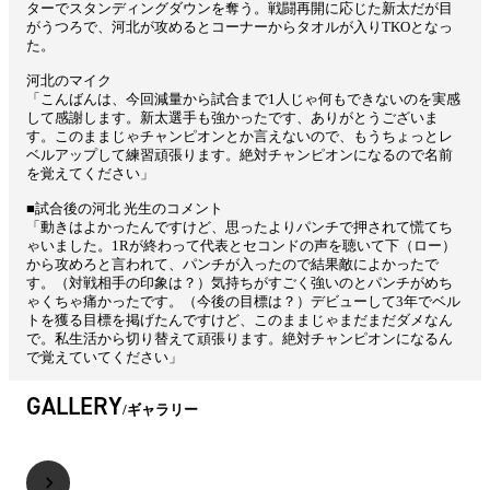
ターでスタンディングダウンを奪う。戦闘再開に応じた新太だが目
がうつろで、河北が攻めるとコーナーからタオルが入りTKOとなっ
た。
河北のマイク
「こんばんは、今回減量から試合まで1人じゃ何もできないのを実感
して感謝します。新太選手も強かったです、ありがとうございま
す。このままじゃチャンピオンとか言えないので、もうちょっとレ
ベルアップして練習頑張ります。絶対チャンピオンになるので名前
を覚えてください」
■試合後の河北 光生のコメント
「動きはよかったんですけど、思ったよりパンチで押されて慌てち
ゃいました。1Rが終わって代表とセコンドの声を聴いて下（ロー）
から攻めろと言われて、パンチが入ったので結果敵によかったで
す。（対戦相手の印象は？）気持ちがすごく強いのとパンチがめち
ゃくちゃ痛かったです。（今後の目標は？）デビューして3年でベル
トを獲る目標を掲げたんですけど、このままじゃまだまだダメなん
で。私生活から切り替えて頑張ります。絶対チャンピオンになるん
で覚えていてください」
GALLERY
ギャラリー