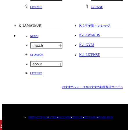
LICENSE
LICENSE
K-1AMATEUR
K-1
甲子園・カレッジ
K-1 AWARDS
NEWS
K-1 GYM
match
K-1 LICENSE
SPONSOR
about
LICENSE
おすすめジム・ヨガ
おすすめ動画配信サービス
PRIVACYPOLICY
TERMS
CONTACT
RECRUIT
COMPANY
MISSION
チケット
購入