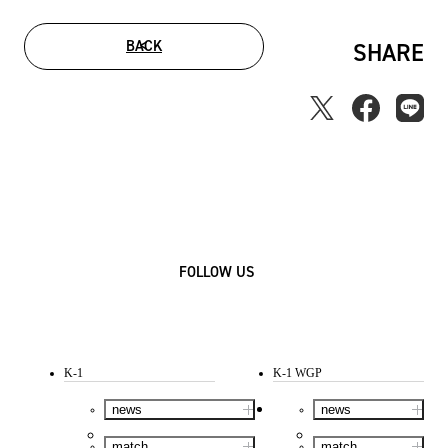
BACK
SHARE
FOLLOW US
K-1
K-1 WGP
news
news
match
match