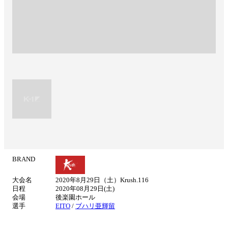
BRAND
試
合
大会名
2020年8月29日（土）Krush.116
情
日程
2020年08月29日(土)
報
会場
後楽園ホール
選手
EITO
/
ブハリ亜輝留