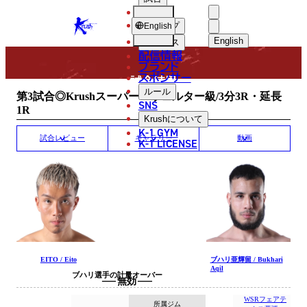
選手
MATCH RESULT
KRUSH
ショップ
English
English
ニュース
配信情報
日本語
ブランド
スポンサー
試合結果
English
ルール
第3試合◎Krushスーパー・ウェルター級/3分3R・延長
SNS
1R
한국어
Krush
について
K-1 GYM
中文（简体
試合レビュー
ギャラリー
動画
K-1 LICENSE
中文（繁體
ไทย
العربية
EITO / Eito
ブハリ亜輝留 / Bukhari
Aqil
ブハリ選手の計量オーバー
無効
WSRフェアテ
所属ジム