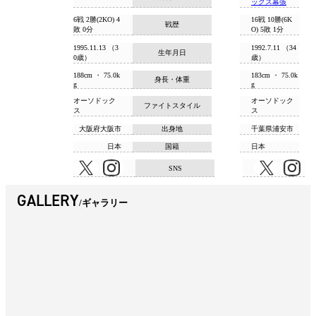
ックス幕張
6戦 2勝(2KO) 4
16戦 10勝(6K
戦歴
敗 0分
O) 5敗 1分
1995.11.13 （3
1992.7.11 （34
生年月日
0歳）
歳）
188cm ・ 75.0k
183cm ・ 75.0k
身長・体重
g
g
オーソドック
オーソドック
ファイトスタイル
ス
ス
大阪府大阪市
出身地
千葉県浦安市
日本
国籍
日本
SNS
GALLERY
ギャラリー