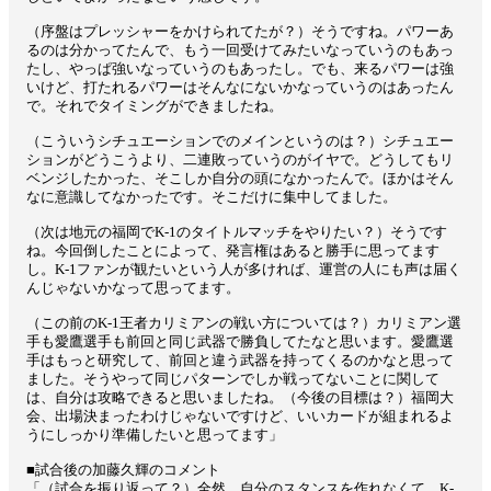
（序盤はプレッシャーをかけられてたが？）そうですね。パワーあ
るのは分かってたんで、もう一回受けてみたいなっていうのもあっ
たし、やっぱ強いなっていうのもあったし。でも、来るパワーは強
いけど、打たれるパワーはそんなにないかなっていうのはあったん
で。それでタイミングができましたね。
（こういうシチュエーションでのメインというのは？）シチュエー
ションがどうこうより、二連敗っていうのがイヤで。どうしてもリ
ベンジしたかった、そこしか自分の頭になかったんで。ほかはそん
なに意識してなかったです。そこだけに集中してました。
（次は地元の福岡でK-1のタイトルマッチをやりたい？）そうです
ね。今回倒したことによって、発言権はあると勝手に思ってます
し。K-1ファンが観たいという人が多ければ、運営の人にも声は届く
んじゃないかなって思ってます。
（この前のK-1王者カリミアンの戦い方については？）カリミアン選
手も愛鷹選手も前回と同じ武器で勝負してたなと思います。愛鷹選
手はもっと研究して、前回と違う武器を持ってくるのかなと思って
ました。そうやって同じパターンでしか戦ってないことに関して
は、自分は攻略できると思いましたね。（今後の目標は？）福岡大
会、出場決まったわけじゃないですけど、いいカードが組まれるよ
うにしっかり準備したいと思ってます」
■試合後の加藤久輝のコメント
「（試合を振り返って？）全然、自分のスタンスを作れなくて、K-