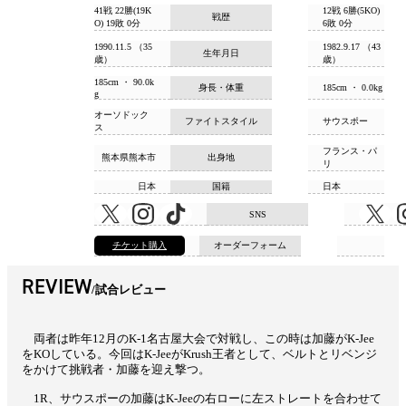
41戦 22勝(19K
12戦 6勝(5KO)
戦歴
O) 19敗 0分
6敗 0分
1990.11.5 （35
1982.9.17 （43
生年月日
歳）
歳）
185cm ・ 90.0k
身長・体重
185cm ・ 0.0kg
g
オーソドック
ファイトスタイル
サウスポー
ス
フランス・パ
熊本県熊本市
出身地
リ
日本
国籍
日本
SNS
チケット購入
オーダーフォーム
REVIEW
試合レビュー
両者は昨年12月のK-1名古屋大会で対戦し、この時は加藤がK-Jee
をKOしている。今回はK-JeeがKrush王者として、ベルトとリベンジ
をかけて挑戦者・加藤を迎え撃つ。
1R、サウスポーの加藤はK-Jeeの右ローに左ストレートを合わせて