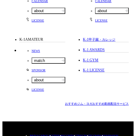
CALENDAR
CALENDAR
about
about
LICENSE
LICENSE
K-1AMATEUR
K-1
甲子園・カレッジ
K-1 AWARDS
NEWS
K-1 GYM
match
K-1 LICENSE
SPONSOR
about
LICENSE
おすすめジム・ヨガ
おすすめ動画配信サービス
PRIVACYPOLICY
TERMS
CONTACT
RECRUIT
COMPANY
MISSION