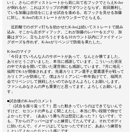
いく。さらにボディストレートから前に出て右フックでとらえK-Jee
が倒れるが、これはスリップの判断でダウンとならず。前回勝利し
ている加藤は自信をにじませ試合を進める。右フックを見せる加藤
に対し、K-Jeeの右ストレートがカウンターでとらえる。
近距離でのボディ打ちを効かせたK-Jeeは続いてストレートで踏み
込み、そこから左ボディフック。これが加藤のレバーをエグり、加
藤はダウン。立ち上がろうとするも10カウント以内にファイティン
グポーズを作れず、K-Jeeがリベンジで防衛を果たした。
K-Jeeのマイク
「今日までいろんな人のサポートがあって、なんとか勝てました。
ありがとうございました、本当に感謝しています。こういった状況
の中で大会を開いて頂いた運営側にも感謝しています。7月に地元・
福岡でK-1が開催されます。先週カリミアン選手と愛鷹選手が戦って
カリミアンが防衛して、僕はカリミアンに一昨年負けてて、福岡大
会でリベンジして挑戦したいのでみなさんよろしくお願いします。
ファンんみなさんの声も重要だと思ってます。よろしくお願いしま
す」
■試合後のK-Jeeのコメント
「（試合を振り返って？）思った動きっていうのはできてないんで
すけど、セコンドの声もよく聞こえたし、本当に早い段階で倒せて
よかったです。（ああいう勝ち方は想定にあった？）ないです。で
も、下からのアッパーはずっと練習してたんですよ。それでボディ
に効いたんで。イメージはしてなかったですけど、ああいう練習を
しといてよかったなという感じです。