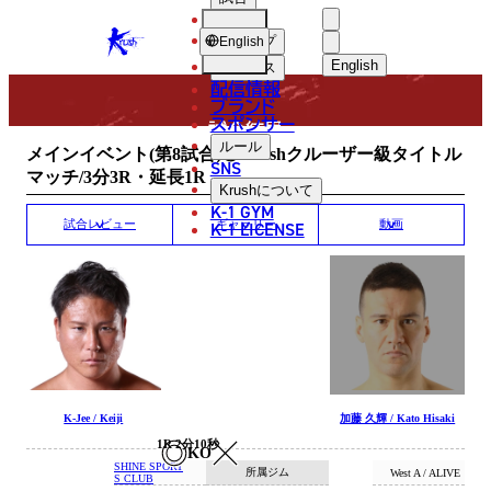
選手
MATCH RESULT
KRUSH
ショップ
English
English
ニュース
配信情報
日本語
ブランド
スポンサー
試合結果
English
ルール
メインイベント(第8試合)◎Krushクルーザー級タイトル
SNS
マッチ/3分3R・延長1R
한국어
Krush
について
K-1 GYM
中文（简体）
K-1 LICENSE
試合レビュー
ギャラリー
動画
中文（繁體）
ไทย
العربية
K-Jee / Keiji
加藤 久輝 / Kato Hisaki
1R 2分10秒
KO
SHINE SPORT
所属ジム
West A / ALIVE
S CLUB