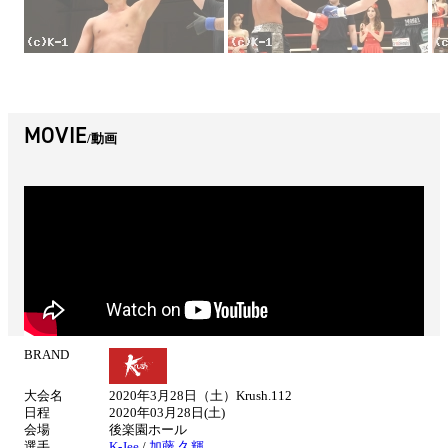
MOVIE
動画
BRAND
試
合
大会名
2020年3月28日（土）Krush.112
情
日程
2020年03月28日(土)
報
会場
後楽園ホール
選手
K-Jee
/
加藤 久輝