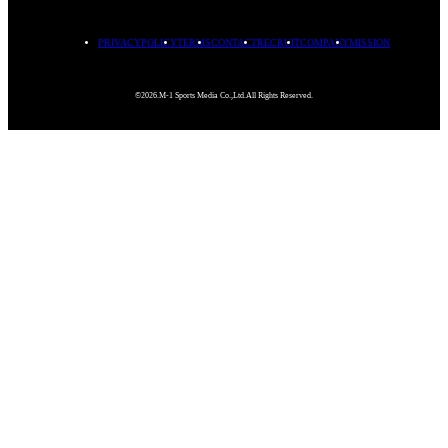
PRIVACYPOLICY
TERMS
CONTACT
RECRUIT
COMPANY
MISSION
©2026.M-1 Sports Media Co.,Ltd.All Rights Reserved.