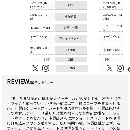
45戦 32勝(9K
22戦 16勝(6K
戦歴
O) 11敗 2分
O) 6敗 0分
1992.7.15 （34
2002.10.27 （2
生年月日
歳）
3歳）
169cm ・ 57.5k
170cm ・ 0.0kg
身長・体重
g
オーソドック
オーソドック
ファイトスタイル
ス
ス
神奈川茅ヶ崎
出身地
京都府京都市
市
日本
国籍
日本
SNS
REVIEW
試合レビュー
1R、斗麗は左右に構えをスイッチしながら左ミドル、左右のボデ
ィフックと放っていく。伊澤が前に出て斗麗にロープを背負わせる
が、斗麗はショートストレートを決めダウンを奪取。斗麗はKOを狙
って左右ボディ・ヒザ蹴りと攻撃を散らして仕留めに掛かる。ショ
ート左フックを効かせた斗麗はさらに左ショートストレートを伊澤
に打ち込みダウンを追加する。残り時間45秒、斗麗は跳びヒザ、右
ボディフックから左ストレートと伊澤を襲うと、レフェリーが試合