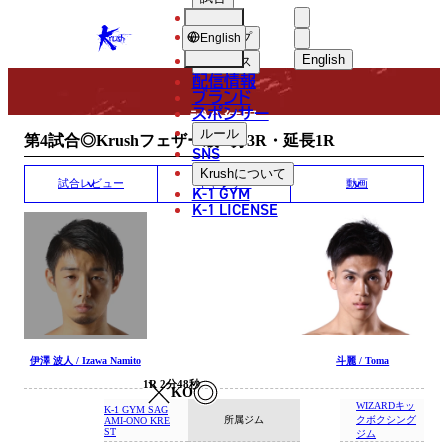
選手
MATCH RESULT
KRUSH
ショップ
English
English
ニュース
配信情報
日本語
ブランド
スポンサー
試合結果
English
ルール
第4試合◎Krushフェザー級/3分3R・延長1R
SNS
한국어
Krush
について
試合レビュー
ギャラリー
動画
K-1 GYM
中文（简体）
K-1 LICENSE
中文（繁體）
ไทย
العربية
伊澤 波人 / Izawa Namito
斗麗 / Toma
1R 2分48秒
KO
WIZARDキッ
K-1 GYM SAG
所属ジム
クボクシング
AMI-ONO KRE
ST
ジム