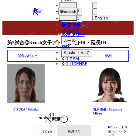
選手
MATCH RESULT
KRUSH
ショップ
English
English
ニュース
配信情報
日本語
ブランド
スポンサー
試合結果
English
ルール
第2試合◎Krush女子アトム級/2分3R・延長1R
SNS
한국어
Krush
について
試合レビュー
ギャラリー
動画
K-1 GYM
中文（简体
K-1 LICENSE
中文（繁體
ไทย
العربية
C-ZUKA / Shizuka
菅原 美優 / Sugawara
Miyuu
0-3
28:30/27:30/28:30
判定
K-1ジム三軒茶
所属ジム
屋シルバーウ
T-GYM
ルフ