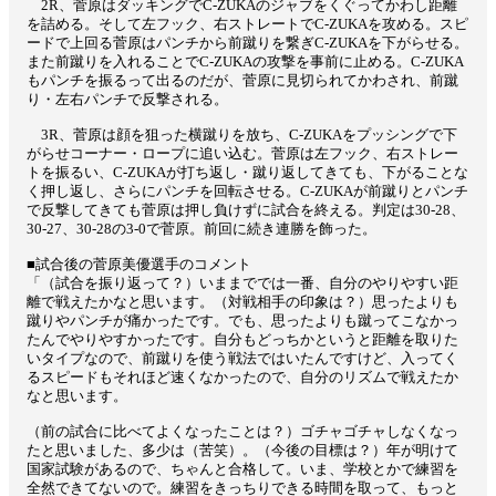
2R、菅原はダッキングでC-ZUKAのジャブをくぐってかわし距離
を詰める。そして左フック、右ストレートでC-ZUKAを攻める。スピ
ードで上回る菅原はパンチから前蹴りを繋ぎC-ZUKAを下がらせる。
また前蹴りを入れることでC-ZUKAの攻撃を事前に止める。C-ZUKA
もパンチを振るって出るのだが、菅原に見切られてかわされ、前蹴
り・左右パンチで反撃される。
3R、菅原は顔を狙った横蹴りを放ち、C-ZUKAをプッシングで下
がらせコーナー・ロープに追い込む。菅原は左フック、右ストレー
トを振るい、C-ZUKAが打ち返し・蹴り返してきても、下がることな
く押し返し、さらにパンチを回転させる。C-ZUKAが前蹴りとパンチ
で反撃してきても菅原は押し負けずに試合を終える。判定は30-28、
30-27、30-28の3-0で菅原。前回に続き連勝を飾った。
■試合後の菅原美優選手のコメント
「（試合を振り返って？）いままででは一番、自分のやりやすい距
離で戦えたかなと思います。（対戦相手の印象は？）思ったよりも
蹴りやパンチが痛かったです。でも、思ったよりも蹴ってこなかっ
たんでやりやすかったです。自分もどっちかというと距離を取りた
いタイプなので、前蹴りを使う戦法ではいたんですけど、入ってく
るスピードもそれほど速くなかったので、自分のリズムで戦えたか
なと思います。
（前の試合に比べてよくなったことは？）ゴチャゴチャしなくなっ
たと思いました、多少は（苦笑）。（今後の目標は？）年が明けて
国家試験があるので、ちゃんと合格して。いま、学校とかで練習を
全然できてないので。練習をきっちりできる時間を取って、もっと