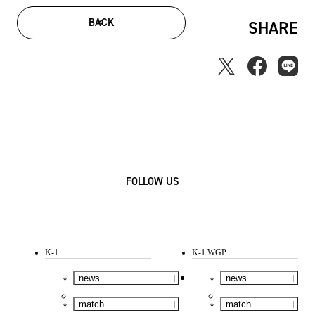
BACK
SHARE
FOLLOW US
K-1
K-1 WGP
news
news
match
match