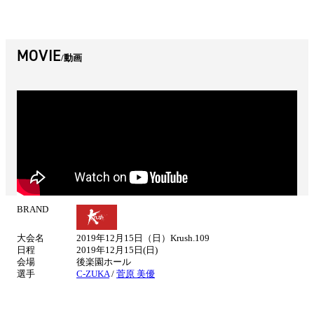
MOVIE
動画
BRAND
試
合
大会名
2019年12月15日（日）Krush.109
情
日程
2019年12月15日(日)
報
会場
後楽園ホール
選手
C-ZUKA
/
菅原 美優