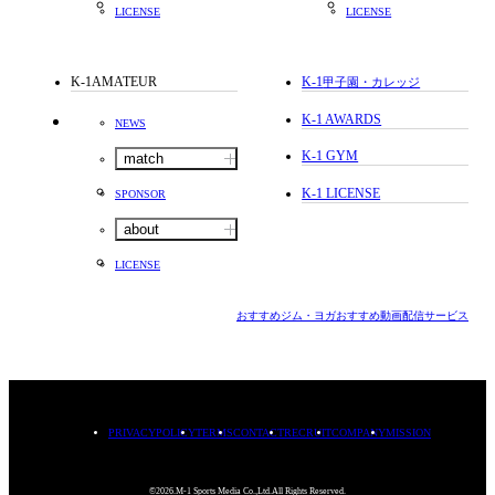
LICENSE
LICENSE
K-1AMATEUR
K-1
甲子園・カレッジ
K-1 AWARDS
NEWS
K-1 GYM
match
K-1 LICENSE
SPONSOR
about
LICENSE
おすすめジム・ヨガ
おすすめ動画配信サービス
PRIVACYPOLICY
TERMS
CONTACT
RECRUIT
COMPANY
MISSION
©2026.M-1 Sports Media Co.,Ltd.All Rights Reserved.