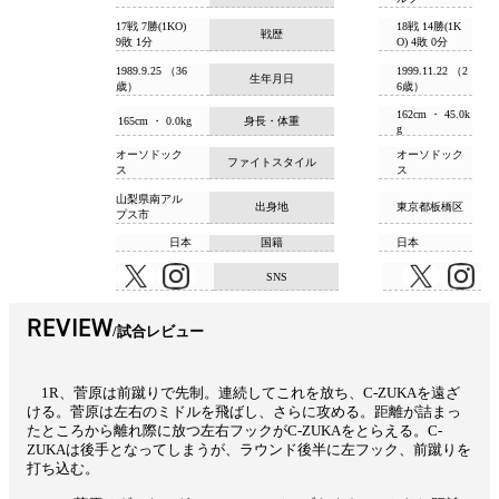
17戦 7勝(1KO)
18戦 14勝(1K
戦歴
9敗 1分
O) 4敗 0分
1989.9.25 （36
1999.11.22 （2
生年月日
歳）
6歳）
162cm ・ 45.0k
165cm ・ 0.0kg
身長・体重
g
オーソドック
オーソドック
ファイトスタイル
ス
ス
山梨県南アル
出身地
東京都板橋区
プス市
日本
国籍
日本
SNS
REVIEW
試合レビュー
1R、菅原は前蹴りで先制。連続してこれを放ち、C-ZUKAを遠ざ
ける。菅原は左右のミドルを飛ばし、さらに攻める。距離が詰まっ
たところから離れ際に放つ左右フックがC-ZUKAをとらえる。C-
ZUKAは後手となってしまうが、ラウンド後半に左フック、前蹴りを
打ち込む。