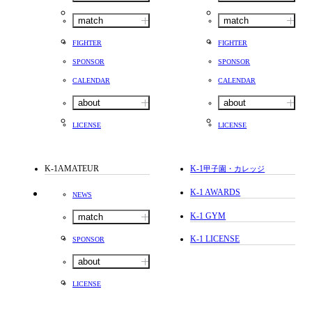
match
match
FIGHTER
FIGHTER
SPONSOR
SPONSOR
CALENDAR
CALENDAR
about
about
LICENSE
LICENSE
K-1AMATEUR
K-1
甲子園・カレッジ
K-1 AWARDS
NEWS
K-1 GYM
match
K-1 LICENSE
SPONSOR
about
LICENSE