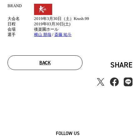
BRAND
試
合
大会名
2019年3月30日（土）Krush.99
情
日程
2019年03月30日(土)
報
会場
後楽園ホール
選手
横山 朋哉
/
斎藤 祐斗
BACK
SHARE
FOLLOW US