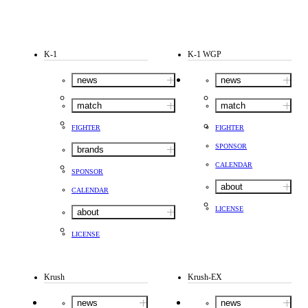
K-1
K-1 WGP
news
news
match
match
FIGHTER
FIGHTER
SPONSOR
brands
CALENDAR
SPONSOR
about
CALENDAR
LICENSE
about
LICENSE
Krush
Krush-EX
news
news