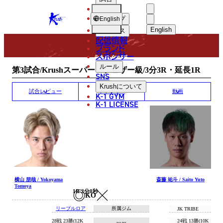
選手
MATCH RESULT
KRUSH
ショップ
English
English
ニュース
配信情報
日本語
ブランド
スポンサー
試合結果
English
ルール
第3試合/Krushスーパー・フェザー級/3分3R・延長1R
SNS
한국어
Krush
について
試合レビュー
ギャラリー
動画
K-1 GYM
中文（简体）
K-1 LICENSE
中文（繁體）
ไทย
العربية
横山 朋哉 / Yokoyama
斎藤 祐斗 / Saito Yuto
Tomoya
1R 2分0秒
KO
リーブルロア
所属ジム
JK TRIBE
28戦 23勝(12K
24戦 13勝(10K