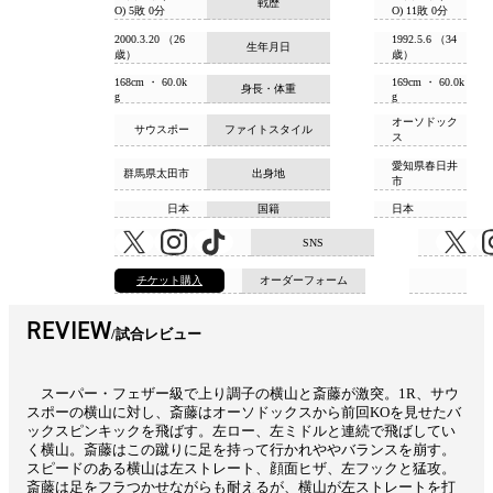
戦歴
O) 5敗 0分
O) 11敗 0分
2000.3.20 （26
1992.5.6 （34
生年月日
歳）
歳）
168cm ・ 60.0k
169cm ・ 60.0k
身長・体重
g
g
オーソドック
サウスポー
ファイトスタイル
ス
愛知県春日井
群馬県太田市
出身地
市
日本
国籍
日本
SNS
チケット購入
オーダーフォーム
REVIEW
試合レビュー
スーパー・フェザー級で上り調子の横山と斎藤が激突。1R、サウ
スポーの横山に対し、斎藤はオーソドックスから前回KOを見せたバ
ックスピンキックを飛ばす。左ロー、左ミドルと連続で飛ばしてい
く横山。斎藤はこの蹴りに足を持って行かれややバランスを崩す。
スピードのある横山は左ストレート、顔面ヒザ、左フックと猛攻。
斎藤は足をフラつかせながらも耐えるが、横山が左ストレートを打