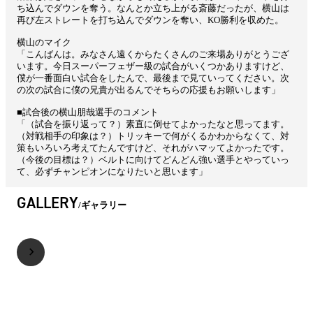
ち込んでダウンを奪う。なんとか立ち上がる斎藤だったが、横山は
再び左ストレートを打ち込んでダウンを奪い、KO勝利を収めた。
横山のマイク
「こんばんは。みなさん遠くからたくさんのご来場ありがとうござ
います。今日スーパーフェザー級の試合がいくつかありますけど、
僕が一番面白い試合をしたんで、最後まで見ていってください。次
の次の試合に僕の兄貴が出るんでそちらの応援もお願いします」
■試合後の横山朋哉選手のコメント
「（試合を振り返って？）素直に倒せてよかったなと思ってます。
（対戦相手の印象は？）トリッキーで何がくるかわからなくて、対
策もいろいろ考えてたんですけど、それがハマッてよかったです。
（今後の目標は？）ベルトに向けてどんどん強い選手とやっていっ
て、必ずチャンピオンになりたいと思います」
GALLERY
ギャラリー