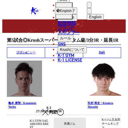
選手
MATCH RESULT
KRUSH
ショップ
English
English
ニュース
配信情報
日本語
ブランド
スポンサー
試合結果
English
ルール
第5試合◎Krushスーパー・バンタム級/3分3R・延長1R
SNS
한국어
Krush
について
試合レビュー
ギャラリー
動画
K-1 GYM
中文（简体
K-1 LICENSE
中文（繁體
ไทย
العربية
亀本 勇翔 / Kamemoto
玖村 将史 / Kumura
Yusho
Masashi
0-3
27:30/29:30/29:30
判定
K-1ジム五反田
K-1 GYM SAG
所属ジム
チームキング
AMI-ONO KRE
ST
ス