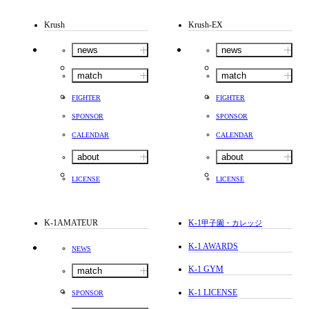
Krush
Krush-EX
news
news
match
match
FIGHTER
FIGHTER
SPONSOR
SPONSOR
CALENDAR
CALENDAR
about
about
LICENSE
LICENSE
K-1AMATEUR
K-1
甲子園・カレッジ
K-1 AWARDS
NEWS
K-1 GYM
match
K-1 LICENSE
SPONSOR