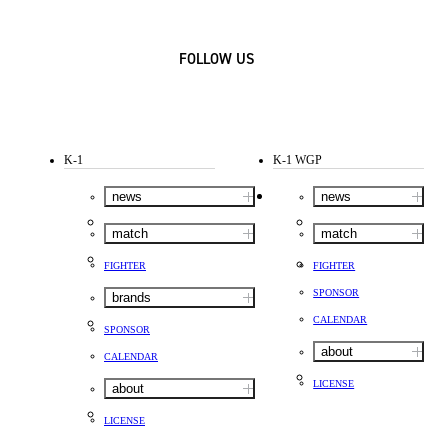
FOLLOW US
K-1
K-1 WGP
news
news
match
match
FIGHTER
FIGHTER
SPONSOR
brands
CALENDAR
SPONSOR
about
CALENDAR
LICENSE
about
LICENSE