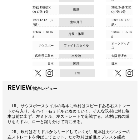
33戦 15勝(2K
31戦 24勝(12K
戦歴
O) 17敗 1分
O) 7敗 0分
1994.12.12 （3
1999.1.8 （27
生年月日
1歳）
歳）
171cm ・ 60.0k
168cm ・ 55.0k
身長・体重
g
g
オーソドック
サウスポー
ファイトスタイル
ス
広島県広島市
出身地
大阪府堺市
日本
国籍
日本
SNS
REVIEW
試合レビュー
1R、サウスポースタイルの亀本に玖村はスピードある右ストレー
トから入り、右ハイ・右ミドルと攻めていく。そんな玖村に対し亀
本は前に出ず、左ミドル、左ストレートで応戦する。玖村は右の蹴
りをミドル、ローと蹴り分けて前に出る。
2R、玖村は右ミドルからリードしていくが、亀本はカウンターの
左ストレートを伸ばしてヒット。だが玖村は前進とプレスを緩め