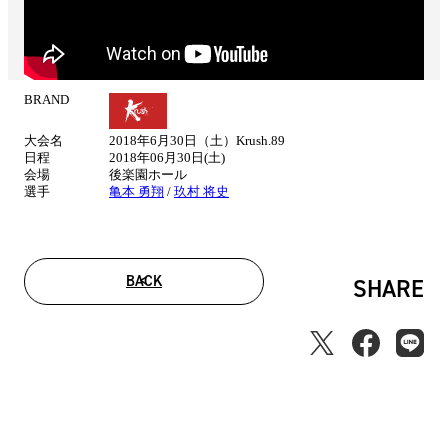
BRAND
試
合
大会名
2018年6月30日（土）Krush.89
情
日程
2018年06月30日(土)
報
会場
後楽園ホール
選手
亀本 勇翔
/
玖村 将史
BACK
SHARE