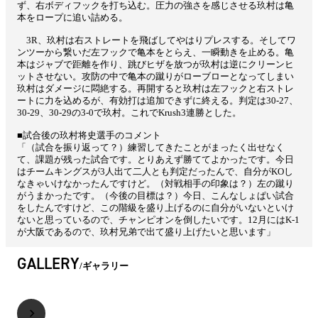
ず、右ボディフックを打ち込む。圧力の強さを感じさせる玖村は亀
本をロープに追い詰める。
3R、玖村は右ストレートを飛ばしてやはりプレスする。そしてワ
ンツーから繋いだ左フックで亀本をとらえ、一瞬動きを止める。亀
本はジャブで距離を作り、跳びヒザを放つが玖村は逆にクリーンヒ
ットさせない。攻防の中で亀本の蹴りがローブローとなってしまい
玖村はダメージに悶絶する。再開すると玖村は左フックと右ストレ
ートに力を込めるが、有効打は追加できずに終える。判定は30-27、
30-29、30-29の3-0で玖村。これでKrush3連勝とした。
■試合後の玖村将史選手のコメント
「（試合を振り返って？）練習してきたことがまったく出せなく
て、課題が残った試合です。とりあえず勝ててよかったです。今日
はチームキングスが3人出て二人とも判定だったんで、自分がKOし
なきゃいけなかったんですけど。（対戦相手の印象は？）左の蹴り
がうまかったです。（今後の目標は？）今日、こんなしょぱい試合
をしたんですけど、この階級を盛り上げるのに自分がいないといけ
ないと思っているので、チャンピオンを倒したいです。12月にはK-1
が大阪であるので、玖村兄弟で出て盛り上げたいと思います」
GALLERY
ギャラリー