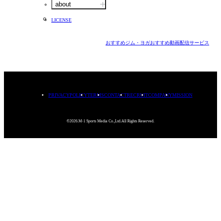
about
LICENSE
おすすめジム・ヨガ
おすすめ動画配信サービス
PRIVACYPOLICY
TERMS
CONTACT
RECRUIT
COMPANY
MISSION
©2026.M-1 Sports Media Co.,Ltd.All Rights Reserved.