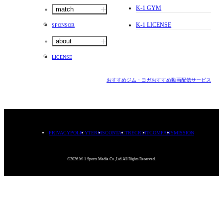
K-1 GYM
match
K-1 LICENSE
SPONSOR
about
LICENSE
おすすめジム・ヨガ
おすすめ動画配信サービス
PRIVACYPOLICY
TERMS
CONTACT
RECRUIT
COMPANY
MISSION
©2026.M-1 Sports Media Co.,Ltd.All Rights Reserved.