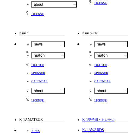
LICENSE
about
LICENSE
Krush
Krush-EX
news
news
match
match
FIGHTER
FIGHTER
SPONSOR
SPONSOR
CALENDAR
CALENDAR
about
about
LICENSE
LICENSE
K-1AMATEUR
K-1
甲子園・カレッジ
K-1 AWARDS
NEWS