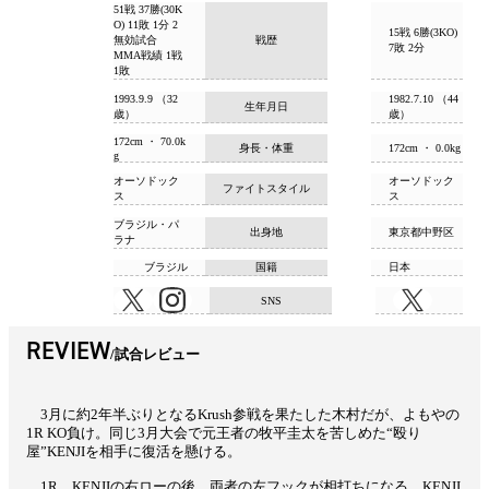
51戦 37勝(30K
O) 11敗 1分 2
15戦 6勝(3KO)
無効試合
戦歴
7敗 2分
MMA戦績 1戦
1敗
1993.9.9 （32
1982.7.10 （44
生年月日
歳）
歳）
172cm ・ 70.0k
身長・体重
172cm ・ 0.0kg
g
オーソドック
オーソドック
ファイトスタイル
ス
ス
ブラジル・パ
出身地
東京都中野区
ラナ
ブラジル
国籍
日本
SNS
REVIEW
試合レビュー
3月に約2年半ぶりとなるKrush参戦を果たした木村だが、よもやの
1R KO負け。同じ3月大会で元王者の牧平圭太を苦しめた“殴り
屋”KENJIを相手に復活を懸ける。
1R、KENJIの右ローの後、両者の左フックが相打ちになる。KENJI