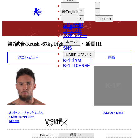
選手
MATCH RESULT
KRUSH
ショップ
English
English
ニュース
配信情報
日本語
ブランド
スポンサー
試合結果
English
ルール
第7試合/Krush -67kg Fight/3分3R・延長1R
SNS
한국어
Krush
について
試合レビュー
ギャラリー
動画
K-1 GYM
中文（简体
K-1 LICENSE
中文（繁體
ไทย
العربية
木村“フィリップ”ミノル
KENJI / Kenji
/ Kimura “Philip”
1R 1分16秒
Minoru
KO
所属ジム
Battle-Box