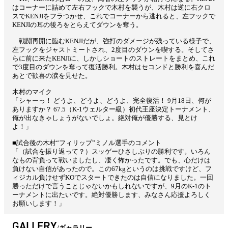
はコーナーに詰めて左右フックで木村を襲うが、木村は逆に右クロ
スでKENJIをフラつかせ、これでコーナーから逃れると、左フックで
KENJIの耳の後ろをとらえてダウンを奪う。
戦闘再開に臨むKENJIだが、強打のダメージが残っている様子で、
左フックをジャストミートされ、2度目のダウンを喫する。そしてさ
らに前に来たKENJIに、しかしショートのストレートをまとめ、これ
で3度目のダウンを奪って復活勝利。木村はセコンドと勝利を喜んだ
あとで歓喜の涙を見せた。
木村のマイク
「シャーっ！ どうよ、どうよ、どうよ、完全復活！ 9月18日、何が
ありますか？ 67.5（K-1ウェルター級）初代王座決定トーナメント、
俺が出なきゃしょうがないでしょ。絶対俺が優勝する、見とけ
よ！」
■試合後の木村“フィリップ”ミノル選手のコメント
「（試合を振り返って？）スッゲーひさしぶりの勝利です。いろん
なもの背負って戦いましたし、凄く怖かったです。でも、心だけは
負けない自信があったので。この67kgというのは挑戦ですけど、フ
ィジカル負けせずKOでスタートできたのは自信になりました。一回
勝っただけで言うことじゃないかもしれないですが、9月のK-1のト
ーナメントに出たいです。絶対優勝します、みなさん応援よろしく
お願いします！」
GALLERY
ギャラリー