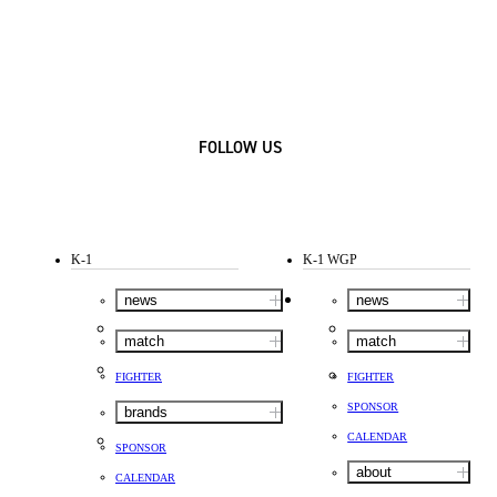
FOLLOW US
K-1
K-1 WGP
news
news
match
match
FIGHTER
FIGHTER
SPONSOR
brands
CALENDAR
SPONSOR
about
CALENDAR