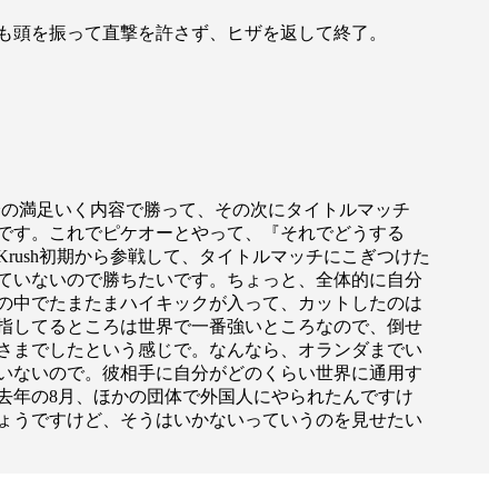
も頭を振って直撃を許さず、ヒザを返して終了。
分の満足いく内容で勝って、その次にタイトルマッチ
です。これでピケオーとやって、『それでどうする
ush初期から参戦して、タイトルマッチにこぎつけた
ていないので勝ちたいです。ちょっと、全体的に自分
の中でたまたまハイキックが入って、カットしたのは
指してるところは世界で一番強いところなので、倒せ
さまでしたという感じで。なんなら、オランダまでい
一覧
ていないので。彼相手に自分がどのくらい世界に通用す
X(JP)
X(Krush)
去年の8月、ほかの団体で外国人にやられたんですけ
X(アマチュア大会)
ょうですけど、そうはいかないっていうのを見せたい
ア
Instagram(JP)
カレッジ
TikTok(JP)
DS
LINE(JP)
（グッ
Youtube(JP)