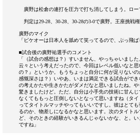
廣野は松倉の連打を圧力で打ち消してしまう。ロー
判定は29-28、30-28、30-28の3-0で廣野。王座挑
廣野のマイク
「ピケオーは日本人を舐めて笑ってるので、ぶっ飛ば
■試合後の廣野祐選手のコメント
「（試合の感想は？）すいません、やっちゃいました。
云々という考えだったので、今回はレベル低いなと思
の？』というか。もうちょっと自分に何が足りないのか
感慨深さは？）いやあ、いまは満足できる試合ができ
の考えかたや生きかたがダメだなと思いましたね。や
驚きましたけど。ただ、自分は小手先の技術に甘んじ
なくてももっと圧倒しないとなって思いますね（タイ
ってタイトルマッチやってもいいですし。彼はとても
るのか、物差しになるかなと思います。次のタイトル
ど、そのときの経験がいきるんじゃないかな、と。い
ですね」