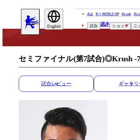
ALL
K-1 WORLD GP
Krush
Kru
KRUSH
選手
試合
ショップ
ニ
English
セミファイナル(第7試合)◎Krush -
試合レビュー
ギャラリ