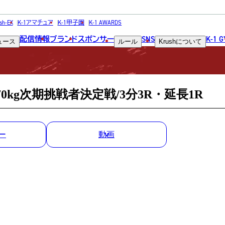
MATCH RESULT
sh-EX
K-1アマチュア
K-1甲子園
K-1 AWARDS
配信情報
ブランド
スポンサー
SNS
K-1 
ュース
ルール
Krush
について
試合結果
70kg次期挑戦者決定戦/3分3R・延長1R
ー
動画