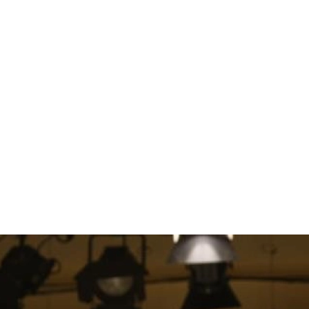
試合日程
試合結果
チケット
グッズ
全て
イベント
トピックス
メディア
チケット・グッズ
読みもの
コラム