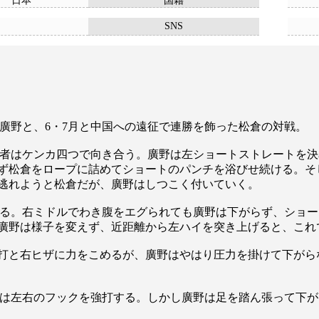
日本
国籍
SNS
”廣野と、6・7月と中国への遠征で連勝を飾った松倉の対戦。
者はケンカ四つで向き合う。廣野は左ショートストレートを決
ず松倉をロープに詰めてショートのパンチを浴びせ続ける。そ
逃れようと松倉だが、廣野はしつこく付いていく。
る。右ミドルでわき腹をエグられても廣野は下がらず、ショー
廣野は様子を変えず、近距離から左ハイを突き上げると、これ
打と右ヒザに力をこめるが、廣野はやはり圧力を掛けて下がら
は左右のフックを強打する。しかし廣野は足を踏ん張って下が