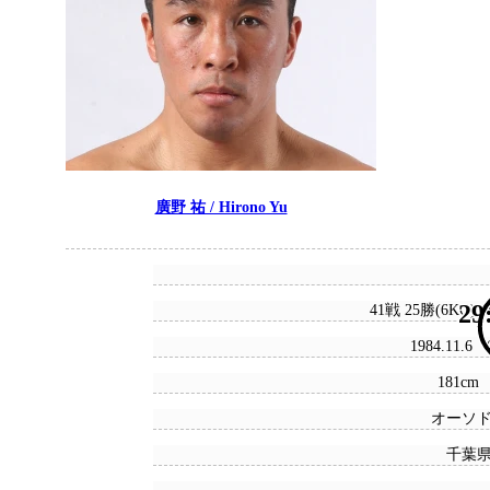
廣野 祐 / Hirono Yu
29
41戦 25勝(6KO) 
1984.11.6
181cm 
オーソ
千葉