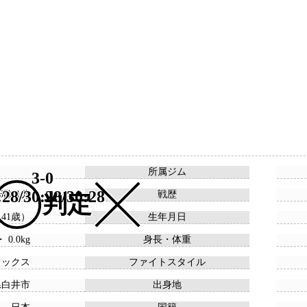
所属ジム
3-0
:28/30:28/30:28
15敗 1分
戦歴
判定
 （41歳）
生年月日
・ 0.0kg
身長・体重
ドックス
ファイトスタイル
県白井市
出身地