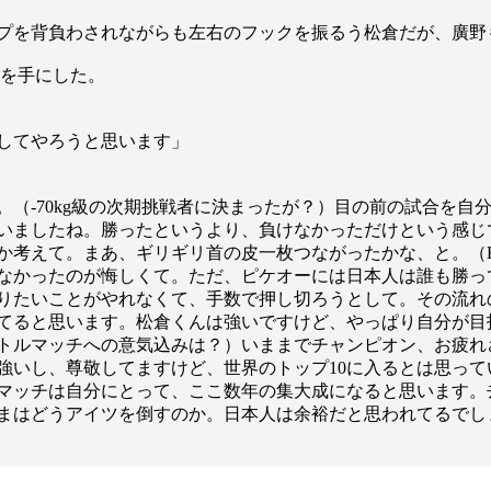
プを背負わされながらも左右のフックを振るう松倉だが、廣野
戦権を手にした。
してやろうと思います」
（-70kg級の次期挑戦者に決まったが？）目の前の試合を自
いましたね。勝ったというより、負けなかっただけという感じ
考えて。まあ、ギリギリ首の皮一枚つながったかな、と。（Kr
なかったのが悔しくて。ただ、ピケオーには日本人は誰も勝っ
りたいことがやれなくて、手数で押し切ろうとして。その流れ
てると思います。松倉くんは強いですけど、やっぱり自分が目
トルマッチへの意気込みは？）いままでチャンピオン、お疲れ
総合トップ
強いし、尊敬してますけど、世界のトップ10に入るとは思っ
K-1 WGP
Krush
マッチは自分にとって、ここ数年の集大成になると思います。
Krush-EX
まはどうアイツを倒すのか。日本人は余裕だと思われてるでし
K-1
アマチュ
K-1
甲子園・
K-1 AWAR
K-