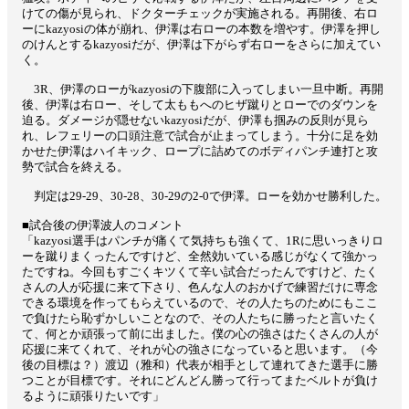
けての傷が見られ、ドクターチェックが実施される。再開後、右ロ
ーにkazyosiの体が崩れ、伊澤は右ローの本数を増やす。伊澤を押し
のけんとするkazyosiだが、伊澤は下がらず右ローをさらに加えてい
く。
3R、伊澤のローがkazyosiの下腹部に入ってしまい一旦中断。再開
後、伊澤は右ロー、そして太ももへのヒザ蹴りとローでのダウンを
迫る。ダメージが隠せないkazyosiだが、伊澤も掴みの反則が見ら
れ、レフェリーの口頭注意で試合が止まってしまう。十分に足を効
かせた伊澤はハイキック、ロープに詰めてのボディパンチ連打と攻
勢で試合を終える。
判定は29-29、30-28、30-29の2-0で伊澤。ローを効かせ勝利した。
■試合後の伊澤波人のコメント
「kazyosi選手はパンチが痛くて気持ちも強くて、1Rに思いっきりロ
ーを蹴りまくったんですけど、全然効いている感じがなくて強かっ
たですね。今回もすごくキツくて辛い試合だったんですけど、たく
さんの人が応援に来て下さり、色んな人のおかげで練習だけに専念
できる環境を作ってもらえているので、その人たちのためにもここ
で負けたら恥ずかしいことなので、その人たちに勝ったと言いたく
て、何とか頑張って前に出ました。僕の心の強さはたくさんの人が
応援に来てくれて、それが心の強さになっていると思います。（今
後の目標は？）渡辺（雅和）代表が相手として連れてきた選手に勝
つことが目標です。それにどんどん勝って行ってまたベルトが負け
るように頑張りたいです」