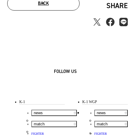
BACK
SHARE
FOLLOW US
K-1
K-1 WGP
news
news
match
match
FIGHTER
FIGHTER