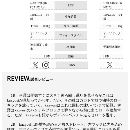
45戦 32勝(9K
13戦 6勝(3KO)
戦歴
O) 11敗 2分
5敗 2分
1992.7.15 （34
1992.3.30 （34
生年月日
歳）
歳）
170cm ・ 0.0kg
身長・体重
167cm ・ 0.0kg
オーソドック
オーソドック
ファイトスタイル
ス
ス
神奈川茅ヶ崎
出身地
千葉県市川市
市
日本
国籍
日本
SNS
REVIEW
試合レビュー
1R、伊澤は開始すぐに大きく後ろ回し蹴りを見せるがこれは
kazyosiが見切ってかわす。だが、その後はカカトで放つ独特のロー
キックを放っていく。kazyosiはこれに回転の速いパンチで応戦。伊
澤はkazyosiのパンチをブロックで弾きながら前に出てローを追加す
る。だが、kazyosiも顔からボディへパンチを走らせローを返す。
2R、kazyosiは距離を詰めると右ストレート、左フックに力を込め
猛攻。ボディへのヒザで応戦する伊澤だが、左目周辺にパンチを受