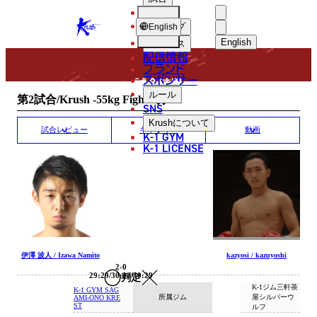
選手
MATCH RESULT
KRUSH
ショップ
English
English
ニュース
配信情報
日本語
ブランド
スポンサー
試合結果
English
ルール
第2試合/Krush -55kg Fight/3分3R
SNS
한국어
Krush
について
試合レビュー
ギャラリー
動画
K-1 GYM
中文（简体
K-1 LICENSE
中文（繁體
ไทย
العربية
伊澤 波人 / Izawa Namito
kazyosi / kazuyoshi
2-0
29:29/30:28/30:29
判定
K-1ジム三軒茶
K-1 GYM SAG
所属ジム
屋シルバーウ
AMI-ONO KRE
ST
ルフ