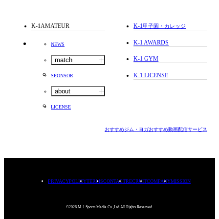
K-1AMATEUR
K-1
甲子園・カレッジ
K-1 AWARDS
NEWS
K-1 GYM
match
K-1 LICENSE
SPONSOR
about
LICENSE
おすすめジム・ヨガ
おすすめ動画配信サービス
PRIVACYPOLICY
TERMS
CONTACT
RECRUIT
COMPANY
MISSION
©2026.M-1 Sports Media Co.,Ltd.All Rights Reserved.