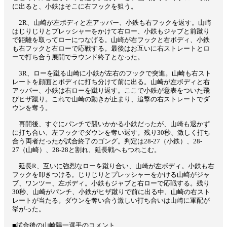
に出ると、小鉄はそこに右フックを狙う。
2R、山崎が左ボディと左アッパー、小鉄も右フックを返す。山崎
はじりじりとプレッシャーをかけて右ロー、小鉄もジャブと前蹴り
で距離を取ってローにつなげる。山崎が右フックと右ボディ、小鉄
も右フックと右ローで応戦する。最後はお互いに右ストレートとロ
ーで打ち合う展開でラウンド終了となった。
3R、ローを蹴る山崎に小鉄が左右のフックで突進。山崎も右スト
レートを顔面とボディに打ち分けて前に出る。山崎が左ボディと右
アッパー、小鉄は右ローを蹴り返す。ここで小鉄が意表をついた飛
びヒザ蹴り。これで山崎の動きが止まり、追撃の右ストレートでダ
ウンを奪う。
再開後、すぐにパンチで襲いかかる小鉄だったが、山崎も退かず
に打ち合い、左フックでダウンを奪い返す。残り30秒、激しく打ち
合う両者だったが試合終了のゴング。判定は28‐27（小鉄）、28‐
27（山崎）、28‐28と割れ、延長戦へもつれこむ。
延長R、互いに強烈なローを蹴り合い、山崎が左ボディ。小鉄も右
フックを叩きつける。じりじりとプレッシャーをかける山崎がジャ
ブ、ワンツー、左ボディ。小鉄もジャブと右ローで応戦する。残り
30秒、山崎がパンチ、小鉄がヒザ蹴りで前に出る中、山崎の右スト
レートが当たる。ダウンを奪い合う激しい打ち合いは山崎に軍配が
挙がった。
■試合後の山崎陽一選手のコメント