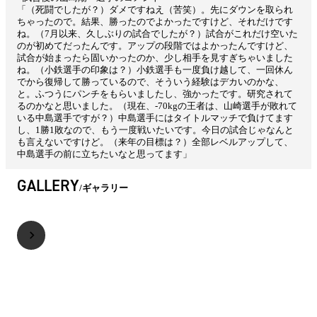
「（死闘でしたが？）ダメですねえ（苦笑）。先にダウンを取られ
ちゃったので。結果、勝ったのでよかったですけど、それだけです
ね。（7月以来、久しぶりの試合でしたが？）試合がこれだけ空いた
のが初めてだったんです。アップの段階ではよかったんですけど、
試合が始まったら固いかったのか、少し相手を見すぎちゃいました
ね。（小鉄選手の印象は？）小鉄選手も一度負け越して、一回休ん
でから復帰して勝っているので、そういう経験はデカいのかな、
と。ふつうにパンチをもらいましたし、強かったです。研究されて
るのかなと思いました。（現在、-70kgの王者は、山崎選手が敗れて
いる中島選手ですが？）中島選手にはタイトルマッチで負けてます
し、1勝1敗なので、もう一度戦いたいです。今日の試合じゃなんと
も言えないですけど。（来年の目標は？）全部レベルアップして、
中島選手の前に立ちたいなと思ってます」
GALLERY
ギャラリー