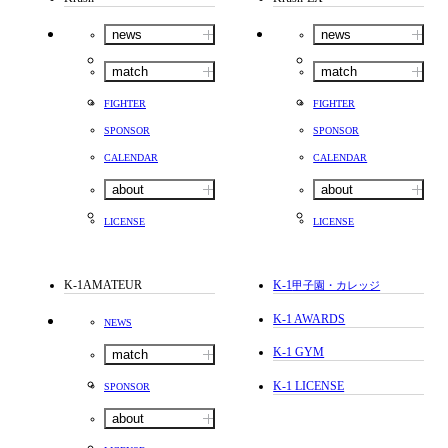
news
news
match
match
FIGHTER
FIGHTER
SPONSOR
SPONSOR
CALENDAR
CALENDAR
about
about
LICENSE
LICENSE
K-1AMATEUR
K-1
甲子園・カレッジ
K-1 AWARDS
NEWS
K-1 GYM
match
K-1 LICENSE
SPONSOR
about