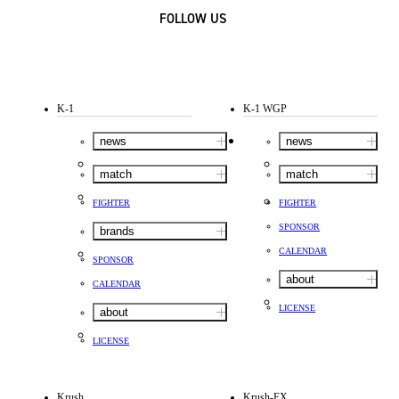
FOLLOW US
K-1
K-1 WGP
news
news
match
match
FIGHTER
FIGHTER
SPONSOR
brands
CALENDAR
SPONSOR
about
CALENDAR
LICENSE
about
LICENSE
Krush
Krush-EX