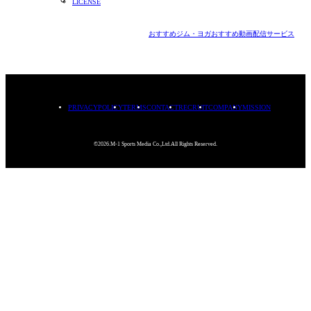
LICENSE
おすすめジム・ヨガ
おすすめ動画配信サービス
PRIVACYPOLICY
TERMS
CONTACT
RECRUIT
COMPANY
MISSION
©2026.M-1 Sports Media Co.,Ltd.All Rights Reserved.