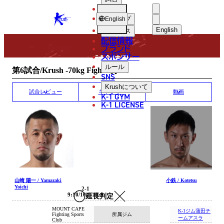
選手
MATCH RESULT
KRUSH
ショップ
English
English
ニュース
配信情報
日本語
ブランド
スポンサー
試合結果
English
ルール
第6試合/Krush -70kg Fight/3分3R
SNS
한국어
Krush
について
試合レビュー
ギャラリー
動画
K-1 GYM
中文（简体
K-1 LICENSE
中文（繁體
ไทย
العربية
山崎 陽一 / Yamazaki
小鉄 / Kotetsu
Yoichi
2-1
9:10/10:9/10:9
延長判定
MOUNT CAPE
K-1ジム蒲田チ
所属ジム
Fighting Sports
ームアスラ
Club