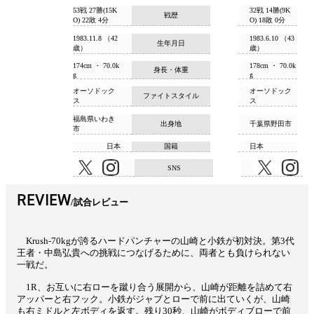
53戦 27勝(15K
32戦 14勝(9K
戦歴
O) 22敗 4分
O) 18敗 0分
1983.11.8 （42
1983.6.10 （43
生年月日
歳）
歳）
174cm ・ 70.0k
178cm ・ 70.0k
身長・体重
g
g
オーソドック
オーソドック
ファイトスタイル
ス
ス
福島県いわき
出身地
千葉県野田市
市
日本
国籍
日本
SNS
REVIEW
試合レビュー
Krush-70kgが誇るハードパンチャーの山崎と小鉄が初対決。第3代
王者・中島弘貴への挑戦につなげるために、両者とも負けられない
一戦だ。
1R、お互いに右ローを蹴り合う展開から、山崎が距離を詰めて右
アッパーと右フック。小鉄がジャブとローで前に出ていくが、山崎
も右ミドルと左ボディを返す。残り30秒、山崎がボディブローで前