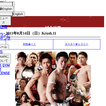
手
MATCH RESULT
USH
ショッ
English
プ
English
ニュー
日本語
ス
信情
試合結果
English
2011年8月14日（日）Krush.11
ランド
ポンサ
한국어
対戦カード
ポスターギャラリー
ルール
中文（简体）
NS
rush
に
中文（繁體）
ついて
1 GYM
ไทย
1
ICENSE
العربية