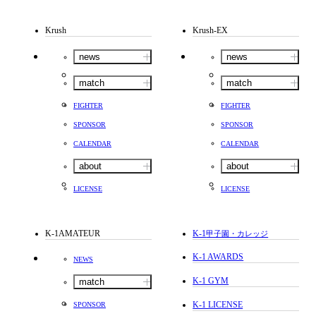
Krush
Krush-EX
news
news
match
match
FIGHTER
FIGHTER
SPONSOR
SPONSOR
CALENDAR
CALENDAR
about
about
LICENSE
LICENSE
K-1AMATEUR
K-1
甲子園・カレッジ
K-1 AWARDS
NEWS
K-1 GYM
match
K-1 LICENSE
SPONSOR