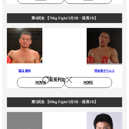
第4試合 【70kg Fight/3分3R・延長1R】
渡辺 雅和
阿佐美ザウルス
2-1
延長判定
MOVIE
MORE
第5試合 【60kg Fight/3分3R・延長1R】