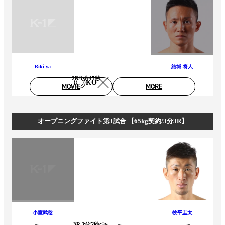
Riki-ya
結城 将人
2R 1分45秒
KO
MOVIE
MORE
オープニングファイト第3試合 【65kg契約/3分3R】
小室武稔
牧平圭太
3R 2分5秒