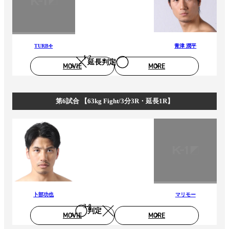
TURBΦ
青津 潤平
1-2
延長判定
MOVIE
MORE
第6試合 【63kg Fight/3分3R・延長1R】
卜部功也
マリモー
3-0
判定
MOVIE
MORE