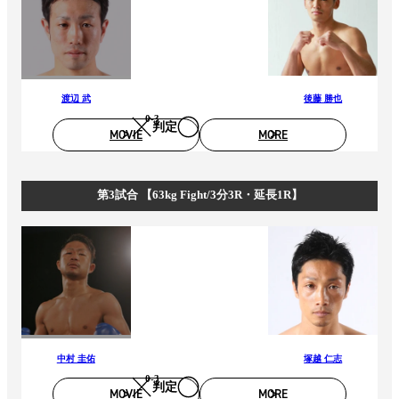
渡辺 武
後藤 勝也
0-3
判定
MOVIE
MORE
第3試合 【63kg Fight/3分3R・延長1R】
中村 圭佑
塚越 仁志
0-3
判定
MOVIE
MORE