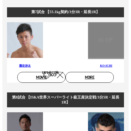
第7試合 【55.1kg契約/3分3R・延長1R】
瀧谷渉太
KO-ICHI
1R 1分22秒
KO
MOVIE
MORE
第8試合 【ISKA世界スーパーライト級王座決定戦/3分5R・延長
1R】