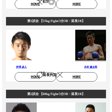
KO
MOVIE
MORE
第1試合 【55kg Fight/3分3R・延長1R】
伊澤 波人
木村 健太郎
3-0
延長判定
MOVIE
MORE
第2試合 【60kg Fight/3分3R・延長1R】