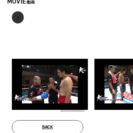
MOVIE
動画
BACK