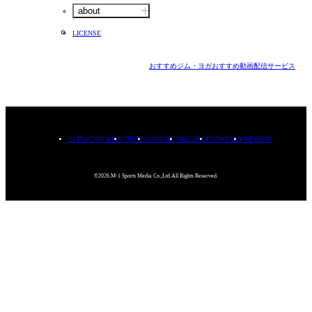
about
LICENSE
おすすめジム・ヨガ
おすすめ動画配信サービス
PRIVACYPOLICY
TERMS
CONTACT
RECRUIT
COMPANY
MISSION
©2026.M-1 Sports Media Co.,Ltd.All Rights Reserved.