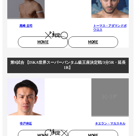
尾崎 圭司
トーマス・アダマンドポ
ウロス
0-3
判定
MOVIE
MORE
第9試合 【ISKA世界スーパーバンタム級王座決定戦/3分5R・延長
1R】
寺戸伸近
キエラン・マカスキル
3-0
判定
MOVIE
MORE