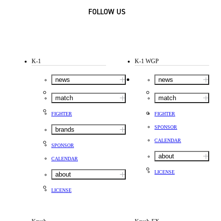
FOLLOW US
K-1
K-1 WGP
news
news
match
match
FIGHTER
FIGHTER
SPONSOR
brands
CALENDAR
SPONSOR
about
CALENDAR
LICENSE
about
LICENSE