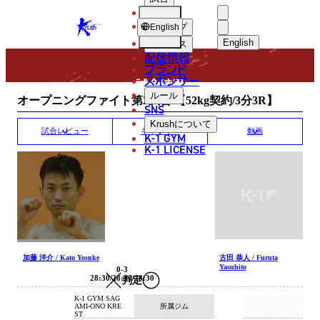
選手
MATCH RESULT
KRUSH
ショップ
English
English
ニュース
配信情報
日本語
ブランド
スポンサー
試合結果
English
ルール
オープニングファイト第2試合 【52kg契約/3分3R】
SNS
한국어
Krush
について
試合レビュー
ギャラリー
動画
K-1 GYM
中文（简体
K-1 LICENSE
中文（繁體
ไทย
العربية
加藤 洋介 / Kato Yosuke
古田 恭人 / Furuta
Yasuhito
0-3
28:30/28:30/28:30
判定
K-1 GYM SAG
所属ジム
AMI-ONO KRE
ST