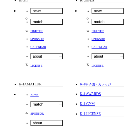
Krush
Krush-EX
news
news
match
match
FIGHTER
FIGHTER
SPONSOR
SPONSOR
CALENDAR
CALENDAR
about
about
LICENSE
LICENSE
K-1AMATEUR
K-1
甲子園・カレッジ
K-1 AWARDS
NEWS
K-1 GYM
match
K-1 LICENSE
SPONSOR
about