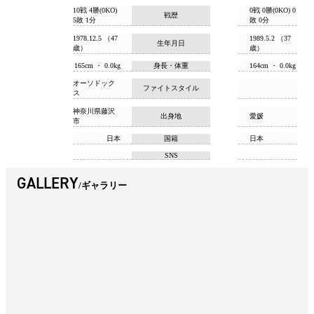
10戦 4勝(0KO)
0戦 0勝(0KO) 0
戦歴
5敗 1分
敗 0分
1978.12.5 （47
1989.5.2 （37
生年月日
歳）
歳）
165cm ・ 0.0kg
身長・体重
164cm ・ 0.0kg
オーソドック
ファイトスタイル
ス
神奈川県藤沢
出身地
愛媛
市
日本
国籍
日本
SNS
GALLERY
ギャラリー